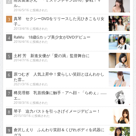
ル...
2016/5/16 に投稿された
真琴 セクシーDVDをリリースした元ひきこもり女
子...
2013/4/16 に投稿された
RaMu 18歳Gカップ美少女がDVDデビュー
2016/4/16 に投稿された
土村 芳 新進女優が「愛の渦」監督舞台に
2014/7/16 に投稿された
原つむぎ 人気上昇中！愛らしい笑顔とほんわかし
た雰...
2021/3/16 に投稿された
稀見理都 乳首残像に触手・アヘ顔・「らめぇ」……
エ...
2018/3/16 に投稿された
琴子 迫力バストを引っさげイメージデビュー！
2015/10/16 に投稿された
倉沢しえり ふんわり笑顔＆くびれボディを武器に
グラ...