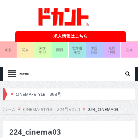
求人情報はこちら
東海
北海道
中国
九州
東京
関東
関西
在宅
中部
東北
四国
沖縄
Menu
CINEMA×STYLE 293号
CINEMA×STYLE 292号
ホーム
CINEMA×STYLE 224号VOL.1
224_CINEMA03
CINEMA×STYLE 291号
224_cinema03
CINEMA×STYLE 290号