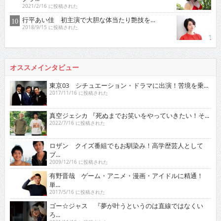
2021/2/16 に投稿された
行平あい佳 初主演で大胆な体当たり艶技を…
2018/9/15 に投稿された
オススメインタビュー
東京03 シチュエーション・ドラマに出演！苦境を乗...
2017/11/16 に投稿された
真空ジェシカ 『死ぬまでお笑いをやっていきたい！そ...
2022/7/16 に投稿された
ロザン クイズ番組でもお馴染み！高学歴芸人として
ブ...
2009/12/16 に投稿された
有野晋哉 ゲーム・アニメ・漫画・アイドルに精通！
単...
2017/5/16 に投稿された
ゴー☆ジャス 『夢が叶うというのは直線ではなくい
ろ...