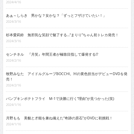
2024/4/16
あぁ～しらき 男かな？女かな？「ずっとフザけていたい！」
2024/3/16
杉本愛莉鈴 無邪気な笑顔で魅了する…“まりり”ちゃん初トレカ発売！
2024/3/16
センチネル 『月笑』年間王者が極致目指して爆発する!?
2024/2/16
牧野みなた アイドルグループBOCCHI。￼の黄色担当がデビューDVDを発
売！
2024/2/16
パンプキンポテトフライ M-1で決勝に行く“理由”が見つかった(笑)
2024/1/16
月野もも 美貌と才能を兼ね備えた“奇跡の原石”がDVDに初挑戦！
2024/1/16