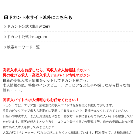
ドカント本サイト以外にこちらも
ドカント公式 X(旧Twitter)
ドカント公式 Instagram
検索キーワード一覧
高収入求人をお探しなら、高収入求人情報誌ドカント
男の稼げる求人・高収入求人アルバイト情報マガジン
最新の高収入求人情報をゲットしてドカント稼ごう。
求人情報の他、特集やインタビュー、グラビアなど仕事を探しながら様々な情
報も・・・。
高収入バイトの求人情報ならお任せください！
ドカントでは、エリア別・業種別に高収入バイト情報を幅広く掲載しております。
注目のピックアップ求人も定期的に更新して参りますので、是非チェックしてみてください。
日払いや即決求人、また社員登用ありなど、働き方・目的に合わせて高収入バイトを検索してい
ただけます。接客が好き！という方や、コツコツ集中するのが得意！等、自分の長所にあった業
種で高収入求人を探してみませんか？
人気のPCオペレーター、PC入力の求人もたくさん掲載しています。PCを使って、各種数値化さ