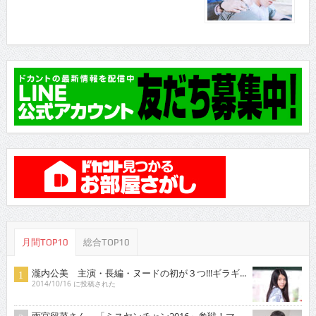
月間TOP10
総合TOP10
瀧内公美 主演・長編・ヌードの初が３つ!!!ギラギ...
2014/10/16 に投稿された
雨宮留菜さん 「ミスヤンチャン2016」参戦！マ