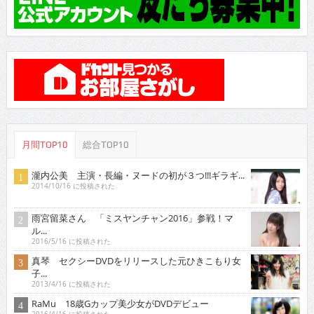
月間TOP10
総合TOP10
瀧内公美 主演・長編・ヌードの初が３つ!!!ギラギ...
2014/10/16 に投稿された
雨宮留菜さん 「ミスヤンチャン2016」参戦！マ
ル...
2016/5/16 に投稿された
真琴 セクシーDVDをリリースした元ひきこもり女
子...
2013/4/16 に投稿された
RaMu 18歳Gカップ美少女がDVDデビュー