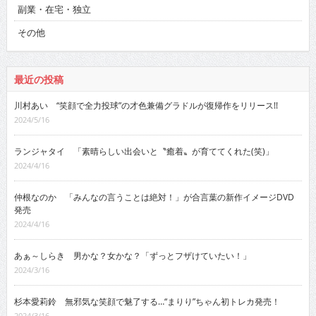
副業・在宅・独立
その他
最近の投稿
川村あい “笑顔で全力投球”の才色兼備グラドルが復帰作をリリース!!
2024/5/16
ランジャタイ 「素晴らしい出会いと〝癒着〟が育ててくれた(笑)」
2024/4/16
仲根なのか 「みんなの言うことは絶対！」が合言葉の新作イメージDVD
発売
2024/4/16
あぁ～しらき 男かな？女かな？「ずっとフザけていたい！」
2024/3/16
杉本愛莉鈴 無邪気な笑顔で魅了する…“まりり”ちゃん初トレカ発売！
2024/3/16