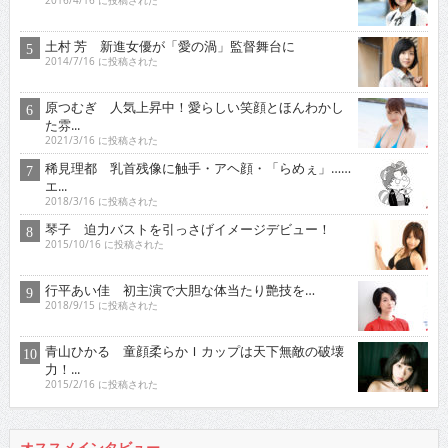
2016/4/16 に投稿された
土村 芳 新進女優が「愛の渦」監督舞台に
2014/7/16 に投稿された
原つむぎ 人気上昇中！愛らしい笑顔とほんわかし
た雰...
2021/3/16 に投稿された
稀見理都 乳首残像に触手・アヘ顔・「らめぇ」……
エ...
2018/3/16 に投稿された
琴子 迫力バストを引っさげイメージデビュー！
2015/10/16 に投稿された
行平あい佳 初主演で大胆な体当たり艶技を…
2018/9/15 に投稿された
青山ひかる 童顔柔らかＩカップは天下無敵の破壊
力！...
2015/2/16 に投稿された
オススメインタビュー