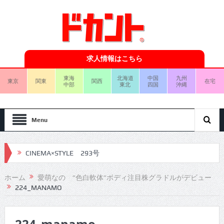
求人情報はこちら
東海
北海道
中国
九州
東京
関東
関西
在宅
中部
東北
四国
沖縄
Menu
CINEMA×STYLE 293号
CINEMA×STYLE 292号
ホーム
愛萌なの ”色白軟体”ボディ注目株グラドルがデビュー
224_MANAMO
CINEMA×STYLE 291号
CINEMA×STYLE 290号