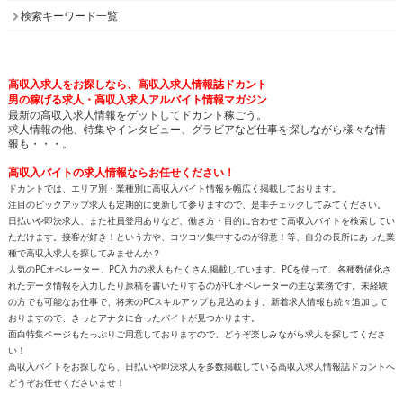
検索キーワード一覧
高収入求人をお探しなら、高収入求人情報誌ドカント
男の稼げる求人・高収入求人アルバイト情報マガジン
最新の高収入求人情報をゲットしてドカント稼ごう。
求人情報の他、特集やインタビュー、グラビアなど仕事を探しながら様々な情
報も・・・。
高収入バイトの求人情報ならお任せください！
ドカントでは、エリア別・業種別に高収入バイト情報を幅広く掲載しております。
注目のピックアップ求人も定期的に更新して参りますので、是非チェックしてみてください。
日払いや即決求人、また社員登用ありなど、働き方・目的に合わせて高収入バイトを検索してい
ただけます。接客が好き！という方や、コツコツ集中するのが得意！等、自分の長所にあった業
種で高収入求人を探してみませんか？
人気のPCオペレーター、PC入力の求人もたくさん掲載しています。PCを使って、各種数値化さ
れたデータ情報を入力したり原稿を書いたりするのがPCオペレーターの主な業務です。未経験
の方でも可能なお仕事で、将来のPCスキルアップも見込めます。新着求人情報も続々追加して
おりますので、きっとアナタに合ったバイトが見つかります。
面白特集ページもたっぷりご用意しておりますので、どうぞ楽しみながら求人を探してくださ
い！
高収入バイトをお探しなら、日払いや即決求人を多数掲載している高収入求人情報誌ドカントへ
どうぞお任せくださいませ！