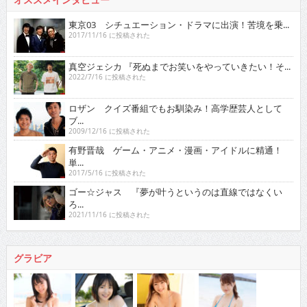
東京03 シチュエーション・ドラマに出演！苦境を乗...
2017/11/16 に投稿された
真空ジェシカ 『死ぬまでお笑いをやっていきたい！そ...
2022/7/16 に投稿された
ロザン クイズ番組でもお馴染み！高学歴芸人として
ブ...
2009/12/16 に投稿された
有野晋哉 ゲーム・アニメ・漫画・アイドルに精通！
単...
2017/5/16 に投稿された
ゴー☆ジャス 『夢が叶うというのは直線ではなくい
ろ...
2021/11/16 に投稿された
グラビア