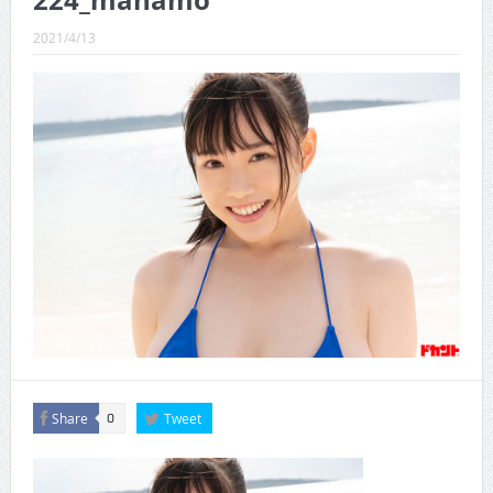
224_manamo
CINEMA×STYLE 289号
2021/4/13
CINEMA×STYLE 288号
CINEMA×STYLE 287号
CINEMA×STYLE 286号
CINEMA×STYLE 285号
CINEMA×STYLE 294号
Share
Tweet
0