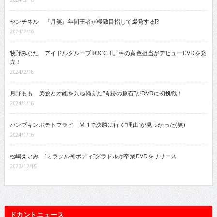
センチネル 『月笑』年間王者が極致目指して爆発する!?
2024/2/16
牧野みなた アイドルグループBOCCHI。￼の黄色担当がデビューDVDを発
売！
2024/2/16
月野もも 美貌と才能を兼ね備えた“奇跡の原石”がDVDに初挑戦！
2024/1/16
パンプキンポテトフライ M-1で決勝に行く“理由”が見つかった(笑)
2024/1/16
松嶋えいみ “ミラクル神ボディ”グラドルが卒業DVDをリリース
2023/12/15
ドカントニュース