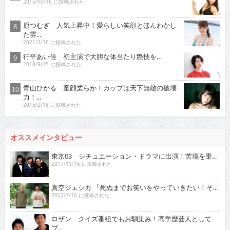
2015/10/16 に投稿された
原つむぎ 人気上昇中！愛らしい笑顔とほんわかし
た雰...
2021/3/16 に投稿された
行平あい佳 初主演で大胆な体当たり艶技を…
2018/9/15 に投稿された
青山ひかる 童顔柔らかＩカップは天下無敵の破壊
力！...
2015/2/16 に投稿された
オススメインタビュー
東京03 シチュエーション・ドラマに出演！苦境を乗...
2017/11/16 に投稿された
真空ジェシカ 『死ぬまでお笑いをやっていきたい！そ...
2022/7/16 に投稿された
ロザン クイズ番組でもお馴染み！高学歴芸人として
ブ...