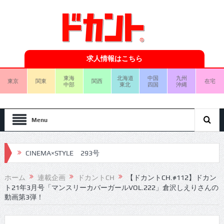
求人情報はこちら
東海
北海道
中国
九州
東京
関東
関西
在宅
中部
東北
四国
沖縄
Menu
CINEMA×STYLE 293号
CINEMA×STYLE 292号
ホーム
連載企画
ドカントCH
【ドカントCH.#112】ドカン
ト21年3月号「マンスリーカバーガールVOL.222」倉沢しえりさんの
CINEMA×STYLE 291号
動画第3弾！
CINEMA×STYLE 290号