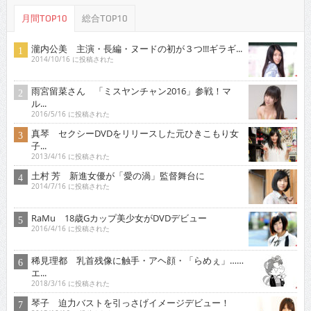
月間TOP10
総合TOP10
瀧内公美 主演・長編・ヌードの初が３つ!!!ギラギ...
2014/10/16 に投稿された
雨宮留菜さん 「ミスヤンチャン2016」参戦！マ
ル...
2016/5/16 に投稿された
真琴 セクシーDVDをリリースした元ひきこもり女
子...
2013/4/16 に投稿された
土村 芳 新進女優が「愛の渦」監督舞台に
2014/7/16 に投稿された
RaMu 18歳Gカップ美少女がDVDデビュー
2016/4/16 に投稿された
稀見理都 乳首残像に触手・アヘ顔・「らめぇ」……
エ...
2018/3/16 に投稿された
琴子 迫力バストを引っさげイメージデビュー！