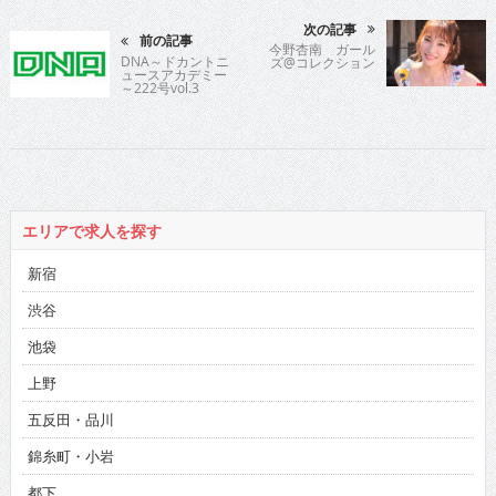
次の記事
前の記事
今野杏南 ガール
DNA～ドカントニ
ズ@コレクション
ュースアカデミー
～222号vol.3
エリアで求人を探す
新宿
渋谷
池袋
上野
五反田・品川
錦糸町・小岩
都下