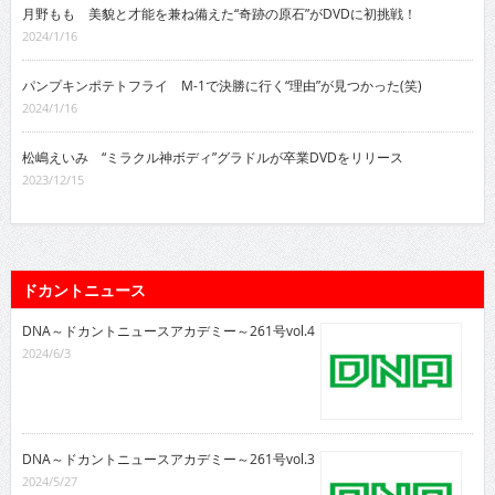
月野もも 美貌と才能を兼ね備えた“奇跡の原石”がDVDに初挑戦！
2024/1/16
パンプキンポテトフライ M-1で決勝に行く“理由”が見つかった(笑)
2024/1/16
松嶋えいみ “ミラクル神ボディ”グラドルが卒業DVDをリリース
2023/12/15
ドカントニュース
DNA～ドカントニュースアカデミー～261号vol.4
2024/6/3
DNA～ドカントニュースアカデミー～261号vol.3
2024/5/27