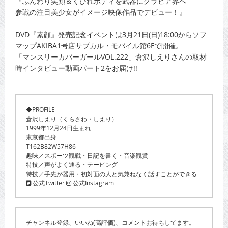
『ふんわり笑顔＆くびれボディを武器にグラビア界へ
参戦の注目美少女がイメージ映像作品でデビュー！』
DVD『素顔』発売記念イベントは3月21日(日)18:00からソフ
マップAKIBA1号店サブカル・モバイル館6Fで開催。
「マンスリーカバーガールVOL.222」倉沢しえりさんの取材
時インタビュー動画パート2をお届け!!
◆PROFILE
倉沢しえり（くらさわ・しえり）
1999年12月24日生まれ
東京都出身
T162B82W57H86
趣味／スポーツ観戦・日記を書く・音楽観賞
特技／声がよく通る・テーピング
特技／手先が器用・初対面の人と気兼ねなく話すことができる
公式Twitter
公式Instagram
チャンネル登録、いいね(高評価)、コメントお待ちしてます。