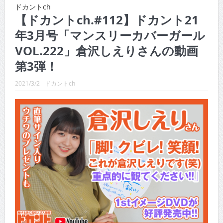
CINEMA×STYLE 289号
ドカントch
【ドカントch.#112】ドカント21
CINEMA×STYLE 288号
年3月号「マンスリーカバーガール
CINEMA×STYLE 287号
VOL.222」倉沢しえりさんの動画
CINEMA×STYLE 286号
第3弾！
CINEMA×STYLE 285号
2021/3/2
ドカントch
CINEMA×STYLE 294号