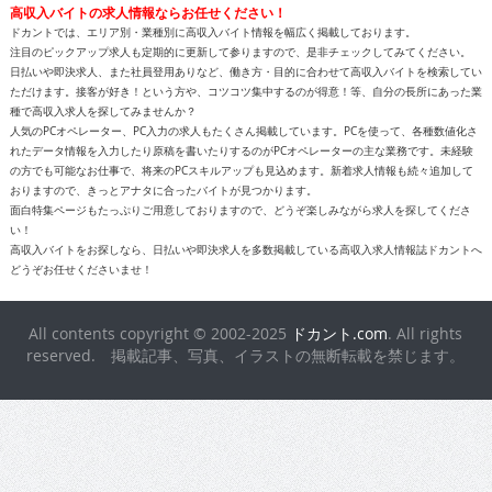
高収入バイトの求人情報ならお任せください！
ドカントでは、エリア別・業種別に高収入バイト情報を幅広く掲載しております。
注目のピックアップ求人も定期的に更新して参りますので、是非チェックしてみてください。
日払いや即決求人、また社員登用ありなど、働き方・目的に合わせて高収入バイトを検索してい
ただけます。接客が好き！という方や、コツコツ集中するのが得意！等、自分の長所にあった業
種で高収入求人を探してみませんか？
人気のPCオペレーター、PC入力の求人もたくさん掲載しています。PCを使って、各種数値化さ
れたデータ情報を入力したり原稿を書いたりするのがPCオペレーターの主な業務です。未経験
の方でも可能なお仕事で、将来のPCスキルアップも見込めます。新着求人情報も続々追加して
おりますので、きっとアナタに合ったバイトが見つかります。
面白特集ページもたっぷりご用意しておりますので、どうぞ楽しみながら求人を探してくださ
い！
高収入バイトをお探しなら、日払いや即決求人を多数掲載している高収入求人情報誌ドカントへ
どうぞお任せくださいませ！
All contents copyright © 2002-2025
ドカント.com
. All rights
reserved. 掲載記事、写真、イラストの無断転載を禁じます。