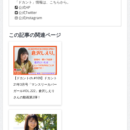
「ドカント」情報は、こちらから。
公式HP
公式Twitter
公式Instagram
この記事の関連ページ
【ドカントch.#109】ドカント
21年3月号「マンスリーカバー
ガールVOL.222」倉沢しえり
さんの動画第2弾！