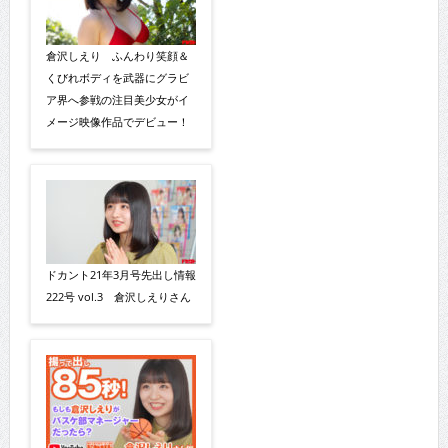
倉沢しえり ふんわり笑顔＆
くびれボディを武器にグラビ
ア界へ参戦の注目美少女がイ
メージ映像作品でデビュー！
ドカント21年3月号先出し情報
222号 vol.3 倉沢しえりさん