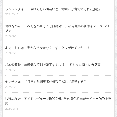
ランジャタイ 「素晴らしい出会いと〝癒着〟が育ててくれた(笑)」
2024/4/16
仲根なのか 「みんなの言うことは絶対！」が合言葉の新作イメージDVD
発売
2024/4/16
あぁ～しらき 男かな？女かな？「ずっとフザけていたい！」
2024/3/16
杉本愛莉鈴 無邪気な笑顔で魅了する…“まりり”ちゃん初トレカ発売！
2024/3/16
センチネル 『月笑』年間王者が極致目指して爆発する!?
2024/2/16
牧野みなた アイドルグループBOCCHI。￼の黄色担当がデビューDVDを発
売！
2024/2/16