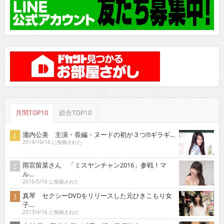
月間TOP10
総合TOP10
瀧内公美 主演・長編・ヌードの初が３つ!!!ギラギ...
2014/10/16 に投稿された
雨宮留菜さん 「ミスヤンチャン2016」参戦！マ
ル...
2016/5/16 に投稿された
真琴 セクシーDVDをリリースした元ひきこもり女
子...
2013/4/16 に投稿された