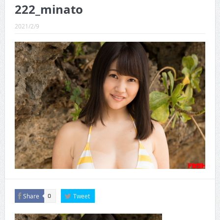
CINEMA×STYLE 289号
222_minato
CINEMA×STYLE 288号
2021/2/9
CINEMA×STYLE 287号
CINEMA×STYLE 286号
CINEMA×STYLE 285号
CINEMA×STYLE 294号
Share
Tweet
0