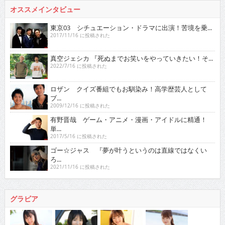
オススメインタビュー
東京03 シチュエーション・ドラマに出演！苦境を乗...
2017/11/16 に投稿された
真空ジェシカ 『死ぬまでお笑いをやっていきたい！そ...
2022/7/16 に投稿された
ロザン クイズ番組でもお馴染み！高学歴芸人として
ブ...
2009/12/16 に投稿された
有野晋哉 ゲーム・アニメ・漫画・アイドルに精通！
単...
2017/5/16 に投稿された
ゴー☆ジャス 『夢が叶うというのは直線ではなくい
ろ...
2021/11/16 に投稿された
グラビア