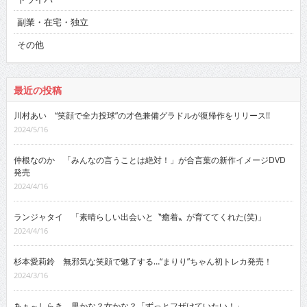
副業・在宅・独立
その他
最近の投稿
川村あい “笑顔で全力投球”の才色兼備グラドルが復帰作をリリース!!
2024/5/16
仲根なのか 「みんなの言うことは絶対！」が合言葉の新作イメージDVD
発売
2024/4/16
ランジャタイ 「素晴らしい出会いと〝癒着〟が育ててくれた(笑)」
2024/4/16
杉本愛莉鈴 無邪気な笑顔で魅了する…“まりり”ちゃん初トレカ発売！
2024/3/16
あぁ～しらき 男かな？女かな？「ずっとフザけていたい！」