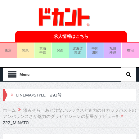
求人情報はこちら
東海
北海道
中国
九州
東京
関東
関西
在宅
中部
東北
四国
沖縄
Menu
CINEMA×STYLE 293号
CINEMA×STYLE 292号
ホーム
湊みそら あどけないルックスと迫力のＨカップバストの
アンバランスさが魅力のグラビアシーンの新星がデビュー!!
CINEMA×STYLE 291号
222_MINATO
CINEMA×STYLE 290号