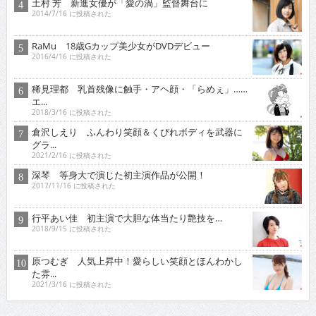
土村 芳 新進女優が「愛の渦」監督舞台に
2014/7/16 に投稿された
RaMu 18歳Gカップ美少女がDVDデビュー
2016/4/16 に投稿された
稀見理都 乳首残像に触手・アヘ顔・「らめぇ」……
エ...
2018/3/16 に投稿された
倉沢しえり ふんわり笑顔＆くびれボディを武器に
グラ...
2021/2/16 に投稿された
深琴 等身大で演じた初主演作品が公開！
2017/11/16 に投稿された
行平あい佳 初主演で大胆な体当たり艶技を…
2018/9/15 に投稿された
原つむぎ 人気上昇中！愛らしい笑顔とほんわかし
た雰...
2021/3/16 に投稿された