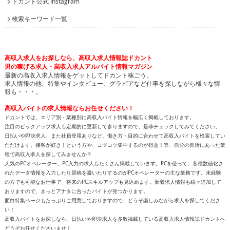
ドカント公式 Instagram
検索キーワード一覧
高収入求人をお探しなら、高収入求人情報誌ドカント
男の稼げる求人・高収入求人アルバイト情報マガジン
最新の高収入求人情報をゲットしてドカント稼ごう。
求人情報の他、特集やインタビュー、グラビアなど仕事を探しながら様々な情
報も・・・。
高収入バイトの求人情報ならお任せください！
ドカントでは、エリア別・業種別に高収入バイト情報を幅広く掲載しております。
注目のピックアップ求人も定期的に更新して参りますので、是非チェックしてみてください。
日払いや即決求人、また社員登用ありなど、働き方・目的に合わせて高収入バイトを検索してい
ただけます。接客が好き！という方や、コツコツ集中するのが得意！等、自分の長所にあった業
種で高収入求人を探してみませんか？
人気のPCオペレーター、PC入力の求人もたくさん掲載しています。PCを使って、各種数値化さ
れたデータ情報を入力したり原稿を書いたりするのがPCオペレーターの主な業務です。未経験
の方でも可能なお仕事で、将来のPCスキルアップも見込めます。新着求人情報も続々追加して
おりますので、きっとアナタに合ったバイトが見つかります。
面白特集ページもたっぷりご用意しておりますので、どうぞ楽しみながら求人を探してくださ
い！
高収入バイトをお探しなら、日払いや即決求人を多数掲載している高収入求人情報誌ドカントへ
どうぞお任せくださいませ！