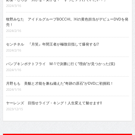
2024/3/16
牧野みなた アイドルグループBOCCHI。￼の黄色担当がデビューDVDを発
売！
2024/2/16
センチネル 『月笑』年間王者が極致目指して爆発する!?
2024/2/16
パンプキンポテトフライ M-1で決勝に行く“理由”が見つかった(笑)
2024/1/16
月野もも 美貌と才能を兼ね備えた“奇跡の原石”がDVDに初挑戦！
2024/1/16
ヤーレンズ 目指せライブ・キング！人生変えて魅せます!!
2023/12/15