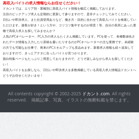
高収入バイトの求人情報ならお任せください！
ドカントでは、エリア別・業種別に高収入バイト情報を幅広く掲載しております。
注目のピックアップ求人も定期的に更新して参りますので、是非チェックしてみてください。
日払いや即決求人、また社員登用ありなど、働き方・目的に合わせて高収入バイトを検索してい
ただけます。接客が好き！という方や、コツコツ集中するのが得意！等、自分の長所にあった業
種で高収入求人を探してみませんか？
人気のPCオペレーター、PC入力の求人もたくさん掲載しています。PCを使って、各種数値化さ
れたデータ情報を入力したり原稿を書いたりするのがPCオペレーターの主な業務です。未経験
の方でも可能なお仕事で、将来のPCスキルアップも見込めます。新着求人情報も続々追加して
おりますので、きっとアナタに合ったバイトが見つかります。
面白特集ページもたっぷりご用意しておりますので、どうぞ楽しみながら求人を探してくださ
い！
高収入バイトをお探しなら、日払いや即決求人を多数掲載している高収入求人情報誌ドカントへ
どうぞお任せくださいませ！
All contents copyright © 2002-2025
ドカント.com
. All rights
reserved. 掲載記事、写真、イラストの無断転載を禁じます。