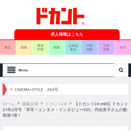
求人情報はこちら
東海
北海道
中国
九州
東京
関東
関西
在宅
中部
東北
四国
沖縄
Menu
CINEMA×STYLE 293号
CINEMA×STYLE 292号
ホーム
連載企画
ドカントCH
【ドカントCH.#99】ドカント
21年2月号「早耳！エンタメ・インタビュー555」丹由美子さんの動
CINEMA×STYLE 291号
画第1弾！
CINEMA×STYLE 290号