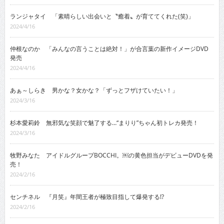
ランジャタイ 「素晴らしい出会いと〝癒着〟が育ててくれた(笑)」
2024/4/16
仲根なのか 「みんなの言うことは絶対！」が合言葉の新作イメージDVD
発売
2024/4/16
あぁ～しらき 男かな？女かな？「ずっとフザけていたい！」
2024/3/16
杉本愛莉鈴 無邪気な笑顔で魅了する…“まりり”ちゃん初トレカ発売！
2024/3/16
牧野みなた アイドルグループBOCCHI。￼の黄色担当がデビューDVDを発
売！
2024/2/16
センチネル 『月笑』年間王者が極致目指して爆発する!?
2024/2/16