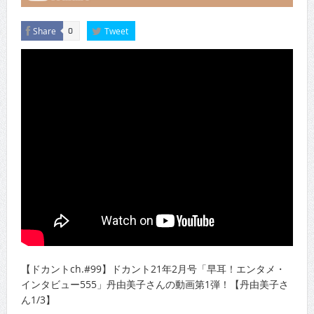
Share
Tweet
0
【ドカントch.#99】ドカント21年2月号「早耳！エンタメ・
インタビュー555」丹由美子さんの動画第1弾！【丹由美子さ
ん1/3】