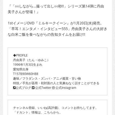
『「○○しながら…撮って出し○○秒!!」シリーズ第14弾に丹由
美子さんが登場！』
1stイメージDVD『ミルキークイーン』が1月20日(水)発売。
「早耳！エンタメ・インタビュー555」丹由美子さんの大好き
な白米ご飯を食べながらの告知タイムをお届け!!
◆PROFILE
丹由美子（たん・ゆみこ）
1996年1月3日生まれ
愛知県出身
T157B90W60H88
趣味／フラダンス・ズンバ・アニメ鑑賞・甘い物
特技／手先が器用・初対面の人と気兼ねなく話すことができる
公式ブログ
公式Twitter
公式Instagram
チャンネル登録、いいね(高評価)、コメントお待ちしてます。
「ドカント」情報は、こちらから。