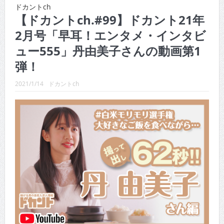
CINEMA×STYLE 289号
ドカントch
【ドカントch.#99】ドカント21年
CINEMA×STYLE 288号
2月号「早耳！エンタメ・インタビ
CINEMA×STYLE 287号
ュー555」丹由美子さんの動画第1
CINEMA×STYLE 286号
弾！
CINEMA×STYLE 285号
2021/1/14
ドカントch
CINEMA×STYLE 294号