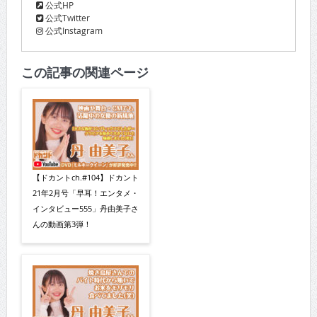
公式HP
公式Twitter
公式Instagram
この記事の関連ページ
【ドカントch.#104】ドカント
21年2月号「早耳！エンタメ・
インタビュー555」丹由美子さ
んの動画第3弾！