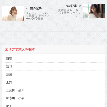
次の記事
前の記事
夏本あさみ ガー
まいてぃ “Tバッ
ルズ@コレクショ
ク隊長”の新作イメ
ン
ージDVD発売！
エリアで求人を探す
新宿
渋谷
池袋
上野
五反田・品川
錦糸町・小岩
都下