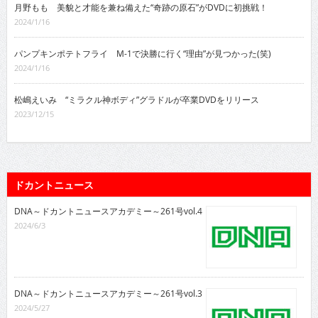
月野もも 美貌と才能を兼ね備えた“奇跡の原石”がDVDに初挑戦！
2024/1/16
パンプキンポテトフライ M-1で決勝に行く“理由”が見つかった(笑)
2024/1/16
松嶋えいみ “ミラクル神ボディ”グラドルが卒業DVDをリリース
2023/12/15
ドカントニュース
DNA～ドカントニュースアカデミー～261号vol.4
2024/6/3
DNA～ドカントニュースアカデミー～261号vol.3
2024/5/27