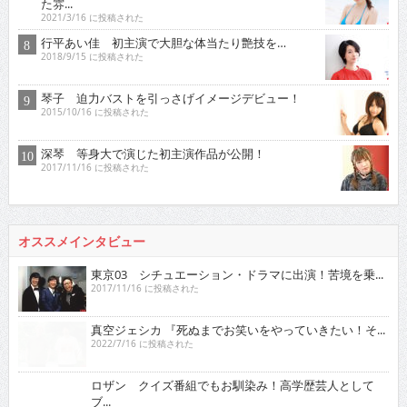
た雰...
2021/3/16 に投稿された
行平あい佳 初主演で大胆な体当たり艶技を…
2018/9/15 に投稿された
琴子 迫力バストを引っさげイメージデビュー！
2015/10/16 に投稿された
深琴 等身大で演じた初主演作品が公開！
2017/11/16 に投稿された
オススメインタビュー
東京03 シチュエーション・ドラマに出演！苦境を乗...
2017/11/16 に投稿された
真空ジェシカ 『死ぬまでお笑いをやっていきたい！そ...
2022/7/16 に投稿された
ロザン クイズ番組でもお馴染み！高学歴芸人として
ブ...