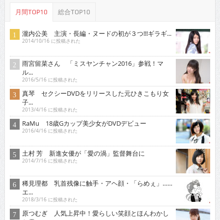
月間TOP10
総合TOP10
瀧内公美 主演・長編・ヌードの初が３つ!!!ギラギ...
2014/10/16 に投稿された
雨宮留菜さん 「ミスヤンチャン2016」参戦！マ
ル...
2016/5/16 に投稿された
真琴 セクシーDVDをリリースした元ひきこもり女
子...
2013/4/16 に投稿された
RaMu 18歳Gカップ美少女がDVDデビュー
2016/4/16 に投稿された
土村 芳 新進女優が「愛の渦」監督舞台に
2014/7/16 に投稿された
稀見理都 乳首残像に触手・アヘ顔・「らめぇ」……
エ...
2018/3/16 に投稿された
原つむぎ 人気上昇中！愛らしい笑顔とほんわかし