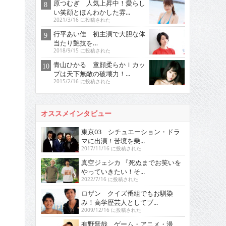
原つむぎ 人気上昇中！愛らし
い笑顔とほんわかした雰...
2021/3/16 に投稿された
行平あい佳 初主演で大胆な体
当たり艶技を…
2018/9/15 に投稿された
青山ひかる 童顔柔らかＩカッ
プは天下無敵の破壊力！...
2015/2/16 に投稿された
オススメインタビュー
東京03 シチュエーション・ドラ
マに出演！苦境を乗...
2017/11/16 に投稿された
真空ジェシカ 『死ぬまでお笑いを
やっていきたい！そ...
2022/7/16 に投稿された
ロザン クイズ番組でもお馴染
み！高学歴芸人としてブ...
2009/12/16 に投稿された
有野晋哉 ゲーム・アニメ・漫