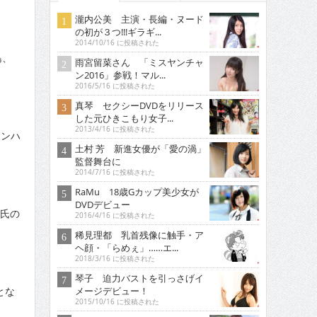
瀧内公美 主演・長編・ヌード
の初が３つ!!!ギラギ...
2014/10/16 に投稿された
島、
雨宮留菜さん 「ミスヤンチャ
ン2016」参戦！マル...
2016/5/16 に投稿された
真琴 セクシーDVDをリリース
した元ひきこもり女子...
2013/4/16 に投稿された
インハ
土村 芳 新進女優が「愛の渦」
監督舞台に
2014/7/16 に投稿された
RaMu 18歳Gカップ美少女が
DVDデビュー
之氏の
2016/4/16 に投稿された
稀見理都 乳首残像に触手・ア
ヘ顔・「らめぇ」……エ...
2018/3/16 に投稿された
琴子 迫力バストを引っさげイ
メージデビュー！
とな
2015/10/16 に投稿された