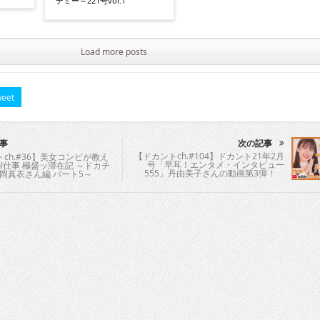
デミー～221号vol.1
Load more posts
eet
事
次の記事
【ドカントch.#104】ドカント21年2月
ch.#36】美女コンビが教え
号「早耳！エンタメ・インタビュー
h!仕事 極盛ッ滞在記 ～ドカチ
555」丹由美子さんの動画第3弾！
石岡真衣さん編 パート5～