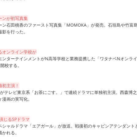
ーンが初写真集
ーン石田桃香のファースト写真集「MOMOKA」が発売。石垣島や竹富
撮影を行った。
るオンライン学校が
エンターテインメントがN高等学校と業務提携した「ワタナベNオンラ
に開校する。
独初主演！
伸之がテレビ東京系「お茶にごす。」で連続ドラマに単独初主演。西森博
ィ漫画の実写化。
演じるSPドラマ
ペシャルドラマ「エアガール」が放送。戦後初のキャビンアテンダント
描かれる。