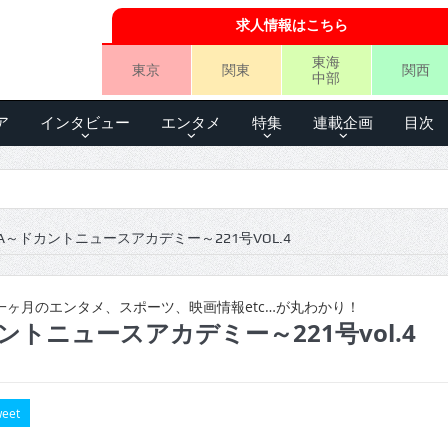
求人情報はこちら
東海
東京
関東
関西
中部
ア
インタビュー
エンタメ
特集
連載企画
目次
A～ドカントニュースアカデミー～221号VOL.4
ヶ月のエンタメ、スポーツ、映画情報etc…が丸わかり！
ントニュースアカデミー～221号vol.4
eet