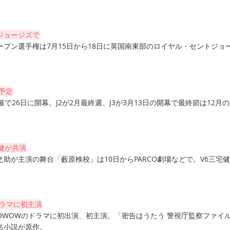
ジョージズで
プン選手権は7月15日から18日に英国南東部のロイヤル・セントジョ
の予定
催で26日に開幕。J2が2月最終週、J3が3月13日の開幕で最終節は12月の
健が共演
助が主演の舞台「藪原検校」は10日からPARCO劇場などで。V6三宅
。
ドラマに初主演
WOWOWのドラマに初出演、初主演。「密告はうたう 警視庁監察ファイ
名小説が原作。