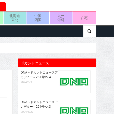
北海道
中国
九州
在宅
東北
四国
沖縄
ドカントニュース
DNA～ドカントニュースア
カデミー～261号vol.4
2024/6/3
DNA～ドカントニュースア
カデミー～261号vol.3
2024/5/27