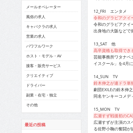
メールオペレーター
12_FRI エンタメ
風俗の求人
令和のグラビアクイ
令和のグラビアクイ
キャバクラの求人
出身地の大阪などで
営業の求人
13_SAT 他
パワフルワーク
高卒資格も取得でき
ホスト・モデル・AV
芸能事務所ワタナベ
イスクール」を4月
接客・販売サービス
クリエイティブ
14_SUN TV
鈴木伸之が連ドラ単
ドライバー
劇団EXILEの鈴木
副業・在宅・独立
同名ヤンキーコメデ
その他
15_MON TV
広瀬すず戦後初のCA
広瀬すずが主演のス
最近の投稿
る佐野小鞠の奮闘が