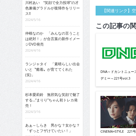
川村あい “笑顔で全力投球”の才
色兼備グラドルが復帰作をリリー
【関連リンク】空
ス!!
2024/5/16
この記事の
仲根なのか 「みんなの言うこと
は絶対！」が合言葉の新作イメー
ジDVD発売
2024/4/16
ランジャタイ 「素晴らしい出会
いと〝癒着〟が育ててくれた
DNA～ドカントニュー
(笑)」
デミー～221号vol.3
2024/4/16
杉本愛莉鈴 無邪気な笑顔で魅了
する…“まりり”ちゃん初トレカ発
売！
2024/3/16
あぁ～しらき 男かな？女かな？
「ずっとフザけていたい！」
CINEMA×STYLE 221号v