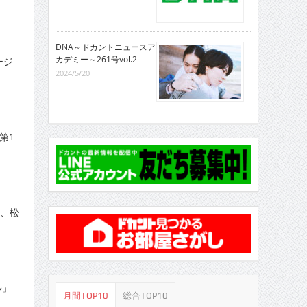
DNA～ドカントニュースア
カデミー～261号vol.2
ージ
2024/5/20
第1
健、松
ル」
月間TOP10
総合TOP10