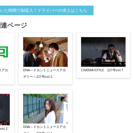
いた時間で副収入！ドライバーの求人はこちら
関連ページ
スアカ
DNA～ドカントニュースアカ
CINEMA×STYLE 221号vol.1
デミー～221号vol.2
DNA～ドカントニュースアカ
ol.2