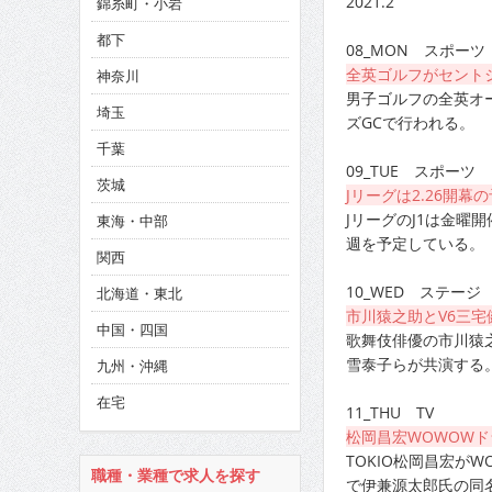
2021.2
錦糸町・小岩
CINEMA×STYLE 286号
都下
08_MON スポーツ
CINEMA×STYLE 285号
全英ゴルフがセント
神奈川
CINEMA×STYLE 294号
男子ゴルフの全英オー
埼玉
ズGCで行われる。
千葉
09_TUE スポーツ
茨城
Jリーグは2.26開幕
JリーグのJ1は金曜開
東海・中部
週を予定している。
関西
10_WED ステージ
北海道・東北
市川猿之助とV6三宅
中国・四国
歌舞伎俳優の市川猿之
雪泰子らが共演する
九州・沖縄
在宅
11_THU TV
松岡昌宏WOWOW
TOKIO松岡昌宏が
職種・業種で求人を探す
で伊兼源太郎氏の同