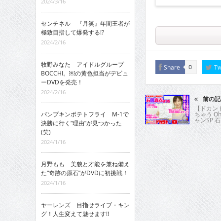
2024/3/16
センチネル 『月笑』年間王者が
極致目指して爆発する!?
2024/2/16
牧野みなた アイドルグループ
Share
Tw
0
BOCCHI。￼の黄色担当がデビュ
ーDVDを発売！
2024/2/16
前の記
【ドカント
パンプキンポテトフライ M-1で
ちゃう O
ャンSP 
決勝に行く“理由”が見つかった
(笑)
2024/1/16
月野もも 美貌と才能を兼ね備え
た“奇跡の原石”がDVDに初挑戦！
2024/1/16
ヤーレンズ 目指せライブ・キン
グ！人生変えて魅せます!!