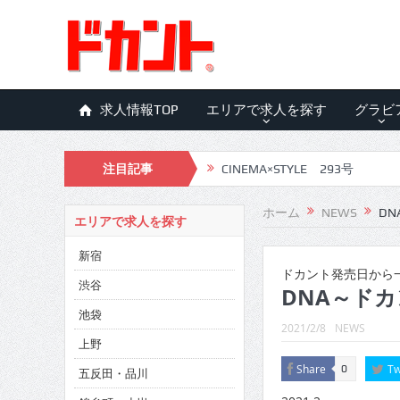
求人情報TOP
エリアで求人を探す
グラビ
注目記事
CINEMA×STYLE 293号
CINEMA×STYLE 292号
ホーム
NEWS
DN
エリアで求人を探す
CINEMA×STYLE 291号
新宿
CINEMA×STYLE 290号
ドカント発売日から一
渋谷
DNA～ドカ
CINEMA×STYLE 289号
池袋
2021/2/8
NEWS
CINEMA×STYLE 288号
上野
Share
Tw
0
五反田・品川
CINEMA×STYLE 287号