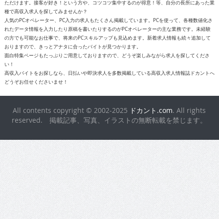
ただけます。接客が好き！という方や、コツコツ集中するのが得意！等、自分の長所にあった業
種で高収入求人を探してみませんか？
人気のPCオペレーター、PC入力の求人もたくさん掲載しています。PCを使って、各種数値化さ
れたデータ情報を入力したり原稿を書いたりするのがPCオペレーターの主な業務です。未経験
の方でも可能なお仕事で、将来のPCスキルアップも見込めます。新着求人情報も続々追加して
おりますので、きっとアナタに合ったバイトが見つかります。
面白特集ページもたっぷりご用意しておりますので、どうぞ楽しみながら求人を探してくださ
い！
高収入バイトをお探しなら、日払いや即決求人を多数掲載している高収入求人情報誌ドカントへ
どうぞお任せくださいませ！
All contents copyright © 2002-2025
ドカント.com
. All rights
reserved. 掲載記事、写真、イラストの無断転載を禁じます。