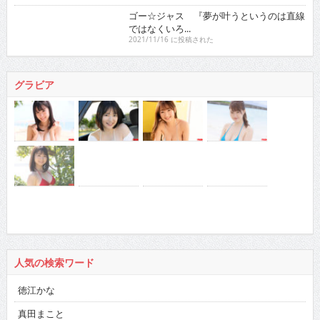
ゴー☆ジャス 『夢が叶うというのは直線ではなくい
ろ...
2021/11/16 に投稿された
グラビア
人気の検索ワード
徳江かな
真田まこと