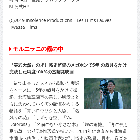
公式HP
(C)2019 Insolence Productions – Les Films Fauves –
Kwassa Films
モルエラニの霧の中
『美式天然』の坪川拓史監督のメガホンで5年 の歳月をかけ
完成した純度100％の室蘭発映画
街で出会った人々から聞いた実話
をベースに、5年の歳月をかけて撮
影。北海道室蘭市の美しい風景とと
もに失われていく街の記憶をめぐる
物語を「青いロウソクと人魚」「名
残りの花」「しずかな空」「Via
Dolorosa」「名前のない小さな木」「煙の追憶」「冬の虫と
夏の草」の7話連作形式で描いた。2011年に東京から北海道
室蘭市へ移住した映画作家の坪川拓史が監督、脚本、音楽を