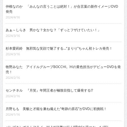
仲根なのか 「みんなの言うことは絶対！」が合言葉の新作イメージDVD
発売
2024/4/16
あぁ～しらき 男かな？女かな？「ずっとフザけていたい！」
2024/3/16
杉本愛莉鈴 無邪気な笑顔で魅了する…“まりり”ちゃん初トレカ発売！
2024/3/16
牧野みなた アイドルグループBOCCHI。￼の黄色担当がデビューDVDを発
売！
2024/2/16
センチネル 『月笑』年間王者が極致目指して爆発する!?
2024/2/16
月野もも 美貌と才能を兼ね備えた“奇跡の原石”がDVDに初挑戦！
2024/1/16
パンプキンポテトフライ M-1で決勝に行く“理由”が見つかった(笑)