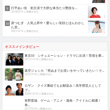
行平あい佳 初主演で大胆な体当たり艶技を…
2018/9/15 に投稿された
原つむぎ 人気上昇中！愛らしい笑顔とほんわかし
た雰...
2021/3/16 に投稿された
オススメインタビュー
東京03 シチュエーション・ドラマに出演！苦境を乗...
2017/11/16 に投稿された
真空ジェシカ 『死ぬまでお笑いをやっていきたい！そ...
2022/7/16 に投稿された
ロザン クイズ番組でもお馴染み！高学歴芸人として
ブ...
2009/12/16 に投稿された
有野晋哉 ゲーム・アニメ・漫画・アイドルに精通！
単...
2017/5/16 に投稿された