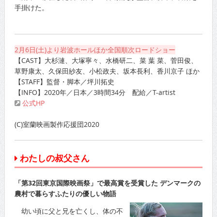
手掛けた。
2月6日(土)より岩波ホールほか全国順次ロードショー
【CAST】大杉漣、大塚寧々、水橋研二、菜 葉 菜、菅田俊、
草野康太、久保田紗友、小松政夫、坂本長利、香川京子 ほか
【STAFF】監督・脚本／坪川拓史
【INFO】2020年／日本／3時間34分 配給／T-artist
公式HP
(C)室蘭映画製作応援団2020
わたしの叔父さん
「第32回東京国際映画祭」で最高賞を受賞した デンマークの
農村で暮らすふたりの優しい物語
幼い頃に父と兄を亡くし、体の不