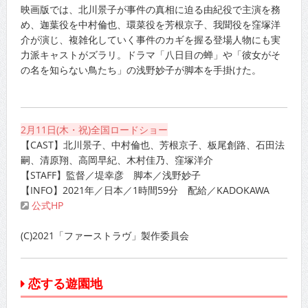
映画版では、北川景子が事件の真相に迫る由紀役で主演を務
め、迦葉役を中村倫也、環菜役を芳根京子、我聞役を窪塚洋
介が演じ、複雑化していく事件のカギを握る登場人物にも実
力派キャストがズラリ。ドラマ「八日目の蝉」や「彼女がそ
の名を知らない鳥たち」の浅野妙子が脚本を手掛けた。
2月11日(木・祝)全国ロードショー
【CAST】北川景子、中村倫也、芳根京子、板尾創路、石田法
嗣、清原翔、高岡早紀、木村佳乃、窪塚洋介
【STAFF】監督／堤幸彦 脚本／浅野妙子
【INFO】2021年／日本／1時間59分 配給／KADOKAWA
公式HP
(C)2021「ファーストラヴ」製作委員会
恋する遊園地