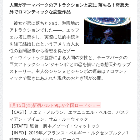
人間がテーマパークのアトラクションと恋に 落ちる！奇想天
外でロマンティックな恋愛作品
彼女が恋に落ちたのは、遊園地の
アトラクションでした――。エッフ
ェル塔に恋をし、実際に法的手続き
を経て結婚したというアメリカ人女
性の新聞記事から着想を得たゾー
イ・ウィットック監督による人間の女性と、テーマパークの
巨大アトラクション“ジャンボ”との恋を描いた奇想天外なラブ
ストーリー。主人公ジャンヌとジャンボの運命は？ロマンテ
ィックで驚きにあふれた現代のおとぎ話が公開。
1月15日(金)新宿バルト9ほか全国ロードショー
【CAST】ノエミ・メルラン、エマニュエル・ベルコ、バステ
ィアン・ブイヨン、サム・ルーウィック
【STAFF】監督・脚本／ゾーイ・ウィットック
【INFO】2019年／フランス・ベルギー・ルクセンブルク／1
時間34分 配給／クロックワークス