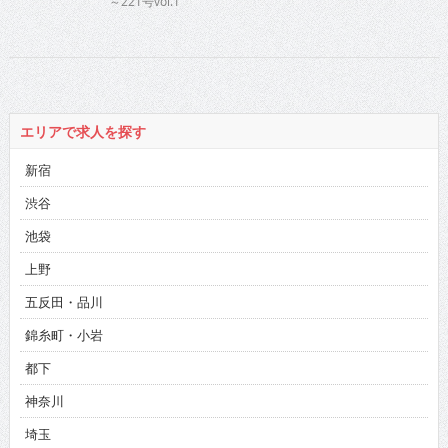
～221号vol.1
エリアで求人を探す
新宿
渋谷
池袋
上野
五反田・品川
錦糸町・小岩
都下
神奈川
埼玉