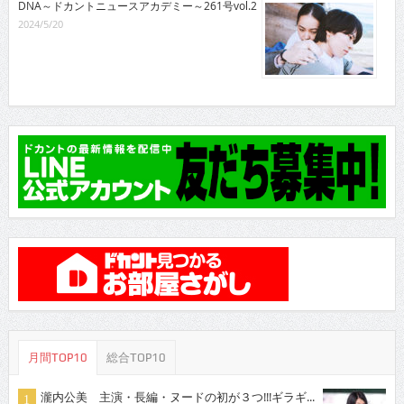
DNA～ドカントニュースアカデミー～261号vol.2
2024/5/20
月間TOP10
総合TOP10
瀧内公美 主演・長編・ヌードの初が３つ!!!ギラギ...