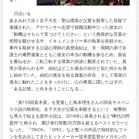
川沿いを
血まみれで歩く女子大生・聖山環菜が父親を殺害した容疑で
逮捕された。アナウンサー志望で就職活動中だった彼女の
「動機はそちらで見つけてください」という挑発的な言葉が
世間を騒がせる中、ドキュメンタリー本の執筆を依頼され、
事件を取材する公認心理師の真壁由紀は、夫・我聞の弟で弁
護士の庵野迦葉とともに彼女の本当の動機を探るため、面会
を重ねるが、二転三転する環菜の供述に翻弄されていた。真
実が歪められる中、由紀はどこか過去の自分と似た何かを感
じ始めていた。由紀の過去を知る迦葉の存在、そして環菜の
過去に触れたことをきっかけに、心の奥底に隠したはずの
「ある記憶」と向き合うことになる…。
「第159回直木賞」を受賞した島本理生さんの同名サスペン
ス小説の映画化。女子大生が父親を刺殺するという、衝撃的
な導入で始まる原作小説は、2018年に発表されると“稀代の問
題作“と称され、累計発行部数30万部を超えるベストセラーと
なった。『TRICK』『SPEC』など数々の作品で熱狂的なファ
ンを生み出してきたヒットメーカー堤幸彦監督がメガホンの