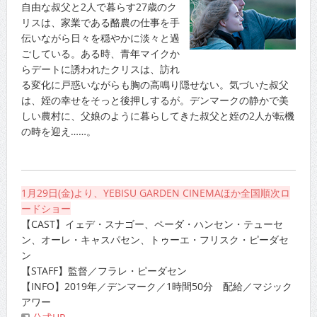
自由な叔父と2人で暮らす27歳のク
リスは、家業である酪農の仕事を手
伝いながら日々を穏やかに淡々と過
ごしている。ある時、青年マイクか
らデートに誘われたクリスは、訪れ
る変化に戸惑いながらも胸の高鳴り隠せない。気づいた叔父
は、姪の幸せをそっと後押しするが。デンマークの静かで美
しい農村に、父娘のように暮らしてきた叔父と姪の2人が転機
の時を迎え……。
1月29日(金)より、YEBISU GARDEN CINEMAほか全国順次ロ
ードショー
【CAST】イェデ・スナゴー、ペーダ・ハンセン・テューセ
ン、オーレ・キャスパセン、トゥーエ・フリスク・ピーダセ
ン
【STAFF】監督／フラレ・ピーダセン
【INFO】2019年／デンマーク／1時間50分 配給／マジック
アワー