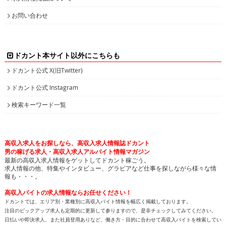
お問い合わせ
ドカント本サイト以外にこちらも
ドカント公式 X(旧Twitter)
ドカント公式 Instagram
検索キーワード一覧
高収入求人をお探しなら、高収入求人情報誌ドカント
男の稼げる求人・高収入求人アルバイト情報マガジン
最新の高収入求人情報をゲットしてドカント稼ごう。
求人情報の他、特集やインタビュー、グラビアなど仕事を探しながら様々な情
報も・・・。
高収入バイトの求人情報ならお任せください！
ドカントでは、エリア別・業種別に高収入バイト情報を幅広く掲載しております。
注目のピックアップ求人も定期的に更新して参りますので、是非チェックしてみてください。
日払いや即決求人、また社員登用ありなど、働き方・目的に合わせて高収入バイトを検索してい