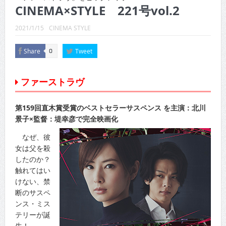
CINEMA×STYLE 289号
CINEMA×STYLE 221号vol.2
CINEMA×STYLE 288号
2021/1/15
CINEMA STYLE
CINEMA×STYLE 287号
Share
Tweet
0
CINEMA×STYLE 286号
ファーストラヴ
CINEMA×STYLE 285号
CINEMA×STYLE 294号
第159回直木賞受賞のベストセラーサスペンス を主演：北川
景子×監督：堤幸彦で完全映画化
なぜ、彼
女は父を殺
したのか？
触れてはい
けない、禁
断のサスペ
ンス・ミス
テリーが誕
生！