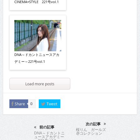
CINEMA×STYLE 221号vol.1
DNA～ドカントニュースアカ
デミー～221号vol.1
Load more posts
Share
Tweet
0
次の記事
前の記事
桜りん ガールズ
DNA～ドカントニ
@コレクション
ュースアカデミー