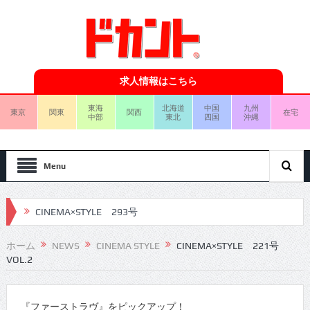
求人情報はこちら
東海
北海道
中国
九州
東京
関東
関西
在宅
中部
東北
四国
沖縄
Menu
CINEMA×STYLE 293号
CINEMA×STYLE 292号
ホーム
NEWS
CINEMA STYLE
CINEMA×STYLE 221号
VOL.2
CINEMA×STYLE 291号
CINEMA×STYLE 290号
『ファーストラヴ』をピックアップ！