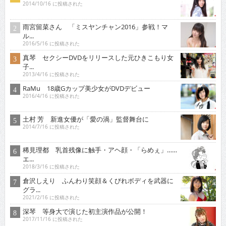
2014/10/16 に投稿された
雨宮留菜さん 「ミスヤンチャン2016」参戦！マ
ル...
2016/5/16 に投稿された
真琴 セクシーDVDをリリースした元ひきこもり女
子...
2013/4/16 に投稿された
RaMu 18歳Gカップ美少女がDVDデビュー
2016/4/16 に投稿された
土村 芳 新進女優が「愛の渦」監督舞台に
2014/7/16 に投稿された
稀見理都 乳首残像に触手・アヘ顔・「らめぇ」……
エ...
2018/3/16 に投稿された
倉沢しえり ふんわり笑顔＆くびれボディを武器に
グラ...
2021/2/16 に投稿された
深琴 等身大で演じた初主演作品が公開！
2017/11/16 に投稿された