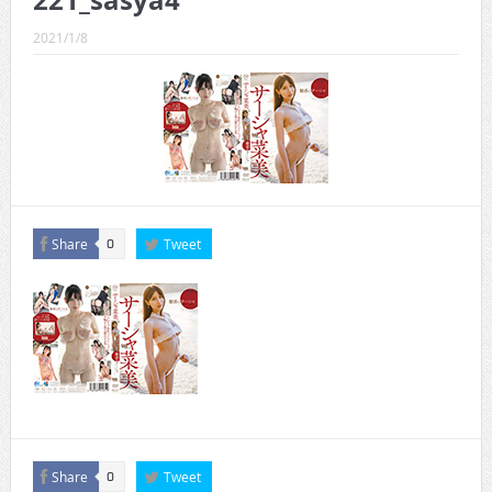
221_sasya4
CINEMA×STYLE 289号
2021/1/8
CINEMA×STYLE 288号
CINEMA×STYLE 287号
CINEMA×STYLE 286号
CINEMA×STYLE 285号
CINEMA×STYLE 294号
Share
Tweet
0
Share
Tweet
0