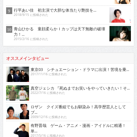
行平あい佳 初主演で大胆な体当たり艶技を…
2018/9/15 に投稿された
青山ひかる 童顔柔らかＩカップは天下無敵の破壊
力！...
2015/2/16 に投稿された
オススメインタビュー
東京03 シチュエーション・ドラマに出演！苦境を乗...
2017/11/16 に投稿された
真空ジェシカ 『死ぬまでお笑いをやっていきたい！そ...
2022/7/16 に投稿された
ロザン クイズ番組でもお馴染み！高学歴芸人として
ブ...
2009/12/16 に投稿された
有野晋哉 ゲーム・アニメ・漫画・アイドルに精通！
単...
2017/5/16 に投稿された