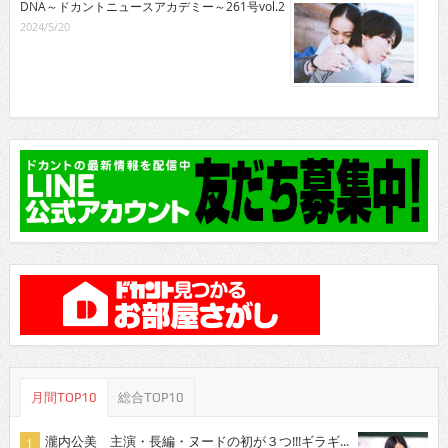
DNA～ドカントニュースアカデミー～261号vol.2
2024/5/20
月間TOP10
総合TOP10
瀧内公美 主演・長編・ヌードの初が３つ!!!ギラギ...