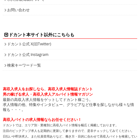
お問い合わせ
ドカント本サイト以外にこちらも
ドカント公式 X(旧Twitter)
ドカント公式 Instagram
検索キーワード一覧
高収入求人をお探しなら、高収入求人情報誌ドカント
男の稼げる求人・高収入求人アルバイト情報マガジン
最新の高収入求人情報をゲットしてドカント稼ごう。
求人情報の他、特集やインタビュー、グラビアなど仕事を探しながら様々な情
報も・・・。
高収入バイトの求人情報ならお任せください！
ドカントでは、エリア別・業種別に高収入バイト情報を幅広く掲載しております。
注目のピックアップ求人も定期的に更新して参りますので、是非チェックしてみてください。
日払いや即決求人、また社員登用ありなど、働き方・目的に合わせて高収入バイトを検索してい