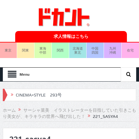
求人情報はこちら
東海
北海道
中国
九州
東京
関東
関西
在宅
中部
東北
四国
沖縄
Menu
CINEMA×STYLE 293号
CINEMA×STYLE 292号
ホーム
サーシャ菜美 イラストレーターを目指していた引きこも
り美女が、キラキラの世界へ飛び出した！
221_SASYA4
CINEMA×STYLE 291号
CINEMA×STYLE 290号