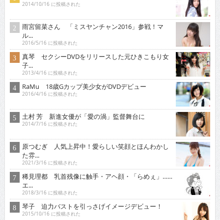
2014/10/16 に投稿された
雨宮留菜さん 「ミスヤンチャン2016」参戦！マ
ル...
2016/5/16 に投稿された
真琴 セクシーDVDをリリースした元ひきこもり女
子...
2013/4/16 に投稿された
RaMu 18歳Gカップ美少女がDVDデビュー
2016/4/16 に投稿された
土村 芳 新進女優が「愛の渦」監督舞台に
2014/7/16 に投稿された
原つむぎ 人気上昇中！愛らしい笑顔とほんわかし
た雰...
2021/3/16 に投稿された
稀見理都 乳首残像に触手・アヘ顔・「らめぇ」……
エ...
2018/3/16 に投稿された
琴子 迫力バストを引っさげイメージデビュー！
2015/10/16 に投稿された