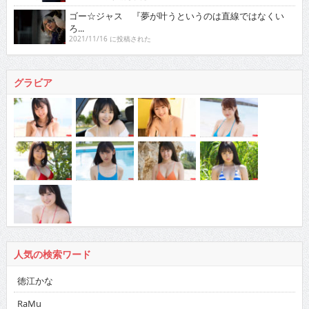
ゴー☆ジャス 『夢が叶うというのは直線ではなくい
ろ...
2021/11/16 に投稿された
グラビア
人気の検索ワード
徳江かな
RaMu