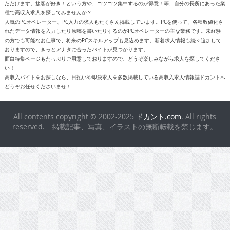
ただけます。接客が好き！という方や、コツコツ集中するのが得意！等、自分の長所にあった業
種で高収入求人を探してみませんか？
人気のPCオペレーター、PC入力の求人もたくさん掲載しています。PCを使って、各種数値化さ
れたデータ情報を入力したり原稿を書いたりするのがPCオペレーターの主な業務です。未経験
の方でも可能なお仕事で、将来のPCスキルアップも見込めます。新着求人情報も続々追加して
おりますので、きっとアナタに合ったバイトが見つかります。
面白特集ページもたっぷりご用意しておりますので、どうぞ楽しみながら求人を探してくださ
い！
高収入バイトをお探しなら、日払いや即決求人を多数掲載している高収入求人情報誌ドカントへ
どうぞお任せくださいませ！
All contents copyright © 2002-2025
ドカント.com
. All rights
reserved. 掲載記事、写真、イラストの無断転載を禁じます。