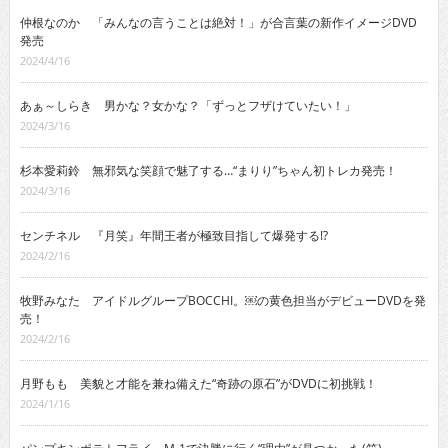
仲根なのか 「みんなの言うことは絶対！」が合言葉の新作イメージDVD
発売
2024/4/16
あぁ～しらき 男かな？女かな？「ずっとフザけていたい！」
2024/3/16
杉本愛莉鈴 無邪気な笑顔で魅了する…“まりり”ちゃん初トレカ発売！
2024/3/16
センチネル 『月笑』年間王者が極致目指して爆発する!?
2024/2/16
牧野みなた アイドルグループBOCCHI。￼の黄色担当がデビューDVDを発
売！
2024/2/16
月野もも 美貌と才能を兼ね備えた“奇跡の原石”がDVDに初挑戦！
2024/1/16