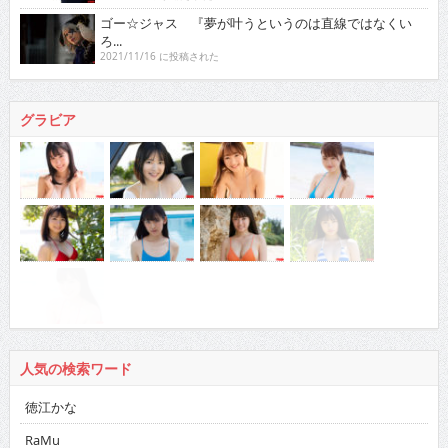
ゴー☆ジャス 『夢が叶うというのは直線ではなくい
ろ...
2021/11/16 に投稿された
グラビア
人気の検索ワード
徳江かな
RaMu