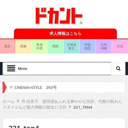
求人情報はこちら
東海
北海道
中国
九州
東京
関東
関西
在宅
中部
東北
四国
沖縄
Menu
CINEMA×STYLE 293号
CINEMA×STYLE 292号
ホーム
丹 由美子 透明感あふれる爽やかな笑顔、均整の取れた
スタイルなど魅力満載の彼女に注目
221_TAN4
CINEMA×STYLE 291号
CINEMA×STYLE 290号