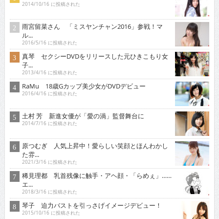
2014/10/16 に投稿された
雨宮留菜さん 「ミスヤンチャン2016」参戦！マ
ル...
2016/5/16 に投稿された
真琴 セクシーDVDをリリースした元ひきこもり女
子...
2013/4/16 に投稿された
RaMu 18歳Gカップ美少女がDVDデビュー
2016/4/16 に投稿された
土村 芳 新進女優が「愛の渦」監督舞台に
2014/7/16 に投稿された
原つむぎ 人気上昇中！愛らしい笑顔とほんわかし
た雰...
2021/3/16 に投稿された
稀見理都 乳首残像に触手・アヘ顔・「らめぇ」……
エ...
2018/3/16 に投稿された
琴子 迫力バストを引っさげイメージデビュー！
2015/10/16 に投稿された