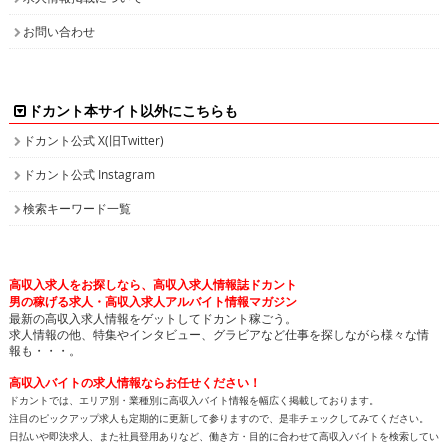
お問い合わせ
ドカント本サイト以外にこちらも
ドカント公式 X(旧Twitter)
ドカント公式 Instagram
検索キーワード一覧
高収入求人をお探しなら、高収入求人情報誌ドカント
男の稼げる求人・高収入求人アルバイト情報マガジン
最新の高収入求人情報をゲットしてドカント稼ごう。
求人情報の他、特集やインタビュー、グラビアなど仕事を探しながら様々な情
報も・・・。
高収入バイトの求人情報ならお任せください！
ドカントでは、エリア別・業種別に高収入バイト情報を幅広く掲載しております。
注目のピックアップ求人も定期的に更新して参りますので、是非チェックしてみてください。
日払いや即決求人、また社員登用ありなど、働き方・目的に合わせて高収入バイトを検索してい