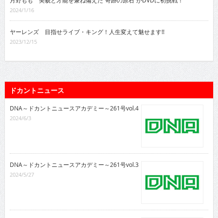
月野もも 美貌と才能を兼ね備えた“奇跡の原石”がDVDに初挑戦！
2024/1/16
ヤーレンズ 目指せライブ・キング！人生変えて魅せます!!
2023/12/15
ドカントニュース
DNA～ドカントニュースアカデミー～261号vol.4
2024/6/3
DNA～ドカントニュースアカデミー～261号vol.3
2024/5/27