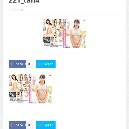
221_tan4
CINEMA×STYLE 289号
2021/1/8
CINEMA×STYLE 288号
CINEMA×STYLE 287号
CINEMA×STYLE 286号
CINEMA×STYLE 285号
CINEMA×STYLE 294号
Share
Tweet
0
Share
Tweet
0