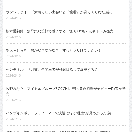
ランジャタイ 「素晴らしい出会いと〝癒着〟が育ててくれた(笑)」
2024/4/16
杉本愛莉鈴 無邪気な笑顔で魅了する…“まりり”ちゃん初トレカ発売！
2024/3/16
あぁ～しらき 男かな？女かな？「ずっとフザけていたい！」
2024/3/16
センチネル 『月笑』年間王者が極致目指して爆発する!?
2024/2/16
牧野みなた アイドルグループBOCCHI。￼の黄色担当がデビューDVDを発
売！
2024/2/16
パンプキンポテトフライ M-1で決勝に行く“理由”が見つかった(笑)
2024/1/16