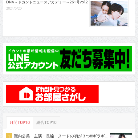
DNA～ドカントニュースアカデミー～261号vol.2
2024/5/20
月間TOP10
総合TOP10
瀧内公美 主演・長編・ヌードの初が３つ!!!ギラギ...