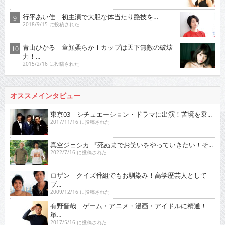
行平あい佳 初主演で大胆な体当たり艶技を…
2018/9/15 に投稿された
青山ひかる 童顔柔らかＩカップは天下無敵の破壊
力！...
2015/2/16 に投稿された
オススメインタビュー
東京03 シチュエーション・ドラマに出演！苦境を乗...
2017/11/16 に投稿された
真空ジェシカ 『死ぬまでお笑いをやっていきたい！そ...
2022/7/16 に投稿された
ロザン クイズ番組でもお馴染み！高学歴芸人として
ブ...
2009/12/16 に投稿された
有野晋哉 ゲーム・アニメ・漫画・アイドルに精通！
単...
2017/5/16 に投稿された