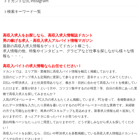
ドカント公式 Instagram
検索キーワード一覧
高収入求人をお探しなら、高収入求人情報誌ドカント
男の稼げる求人・高収入求人アルバイト情報マガジン
最新の高収入求人情報をゲットしてドカント稼ごう。
求人情報の他、特集やインタビュー、グラビアなど仕事を探しながら様々な情
報も・・・。
高収入バイトの求人情報ならお任せください！
ドカントでは、エリア別・業種別に高収入バイト情報を幅広く掲載しております。
注目のピックアップ求人も定期的に更新して参りますので、是非チェックしてみてください。
日払いや即決求人、また社員登用ありなど、働き方・目的に合わせて高収入バイトを検索してい
ただけます。接客が好き！という方や、コツコツ集中するのが得意！等、自分の長所にあった業
種で高収入求人を探してみませんか？
人気のPCオペレーター、PC入力の求人もたくさん掲載しています。PCを使って、各種数値化さ
れたデータ情報を入力したり原稿を書いたりするのがPCオペレーターの主な業務です。未経験
の方でも可能なお仕事で、将来のPCスキルアップも見込めます。新着求人情報も続々追加して
おりますので、きっとアナタに合ったバイトが見つかります。
面白特集ページもたっぷりご用意しておりますので、どうぞ楽しみながら求人を探してくださ
い！
高収入バイトをお探しなら、日払いや即決求人を多数掲載している高収入求人情報誌ドカントへ
どうぞお任せくださいませ！