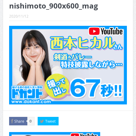
CINEMA×STYLE 289号
nishimoto_900x600_mag
CINEMA×STYLE 288号
2020/11/12
CINEMA×STYLE 287号
CINEMA×STYLE 286号
CINEMA×STYLE 285号
CINEMA×STYLE 294号
Share
Tweet
0