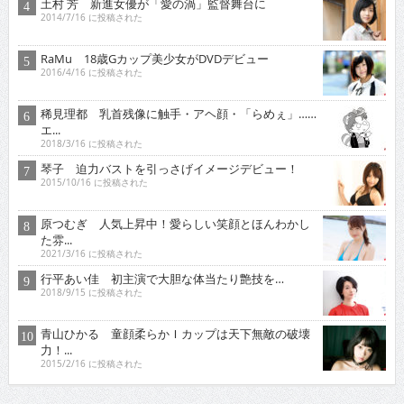
土村 芳 新進女優が「愛の渦」監督舞台に
2014/7/16 に投稿された
RaMu 18歳Gカップ美少女がDVDデビュー
2016/4/16 に投稿された
稀見理都 乳首残像に触手・アヘ顔・「らめぇ」……
エ...
2018/3/16 に投稿された
琴子 迫力バストを引っさげイメージデビュー！
2015/10/16 に投稿された
原つむぎ 人気上昇中！愛らしい笑顔とほんわかし
た雰...
2021/3/16 に投稿された
行平あい佳 初主演で大胆な体当たり艶技を…
2018/9/15 に投稿された
青山ひかる 童顔柔らかＩカップは天下無敵の破壊
力！...
2015/2/16 に投稿された