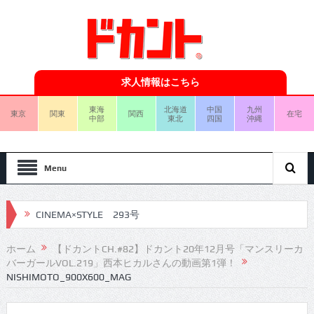
求人情報はこちら
東海
北海道
中国
九州
東京
関東
関西
在宅
中部
東北
四国
沖縄
Menu
CINEMA×STYLE 293号
CINEMA×STYLE 292号
ホーム
【ドカントCH.#82】ドカント20年12月号「マンスリーカ
バーガールVOL.219」西本ヒカルさんの動画第1弾！
CINEMA×STYLE 291号
NISHIMOTO_900X600_MAG
CINEMA×STYLE 290号