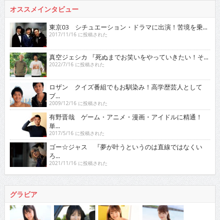
オススメインタビュー
東京03 シチュエーション・ドラマに出演！苦境を乗...
2017/11/16 に投稿された
真空ジェシカ 『死ぬまでお笑いをやっていきたい！そ...
2022/7/16 に投稿された
ロザン クイズ番組でもお馴染み！高学歴芸人として
ブ...
2009/12/16 に投稿された
有野晋哉 ゲーム・アニメ・漫画・アイドルに精通！
単...
2017/5/16 に投稿された
ゴー☆ジャス 『夢が叶うというのは直線ではなくい
ろ...
2021/11/16 に投稿された
グラビア