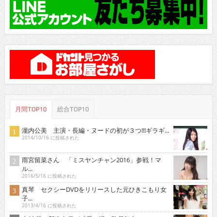
月間TOP10
総合TOP10
瀧内公美 主演・長編・ヌードの初が３つ!!!ギラギ...
2014/10/16 に投稿された
雨宮留菜さん 「ミスヤンチャン2016」参戦！マ
ル...
2016/5/16 に投稿された
真琴 セクシーDVDをリリースした元ひきこもり女
子...
2013/4/16 に投稿された