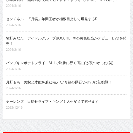
2024/3/16
センチネル 『月笑』年間王者が極致目指して爆発する!?
2024/2/16
牧野みなた アイドルグループBOCCHI。￼の黄色担当がデビューDVDを発
売！
2024/2/16
パンプキンポテトフライ M-1で決勝に行く“理由”が見つかった(笑)
2024/1/16
月野もも 美貌と才能を兼ね備えた“奇跡の原石”がDVDに初挑戦！
2024/1/16
ヤーレンズ 目指せライブ・キング！人生変えて魅せます!!
2023/12/15