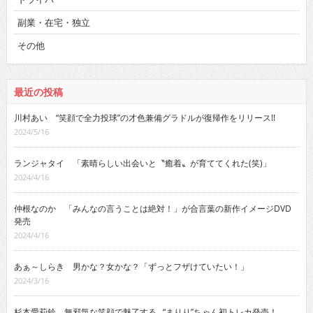
副業・在宅・独立
その他
最近の投稿
川村あい “笑顔で全力投球”の才色兼備グラドルが復帰作をリリース!!
2024/5/16
ランジャタイ 「素晴らしい出会いと〝癒着〟が育ててくれた(笑)」
2024/4/16
仲根なのか 「みんなの言うことは絶対！」が合言葉の新作イメージDVD
発売
2024/4/16
あぁ～しらき 男かな？女かな？「ずっとフザけていたい！」
2024/3/16
杉本愛莉鈴 無邪気な笑顔で魅了する…“まりり”ちゃん初トレカ発売！