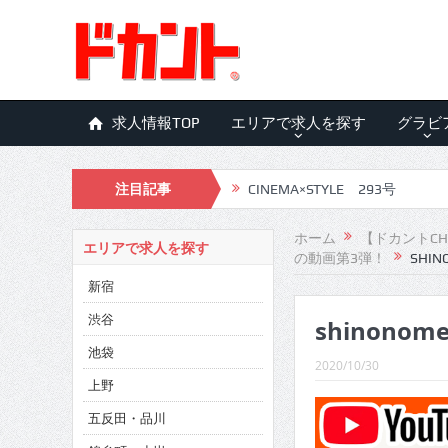
求人情報TOP
エリアで求人を探す
グラビ
注目記事
CINEMA×STYLE 292号
CINEMA×STYLE 291号
ホーム
【ドカントCH
エリアで求人を探す
の動画第3弾！
SHIN
CINEMA×STYLE 290号
新宿
CINEMA×STYLE 289号
渋谷
shinonome
CINEMA×STYLE 288号
池袋
2020/10/30
CINEMA×STYLE 287号
上野
五反田・品川
CINEMA×STYLE 286号