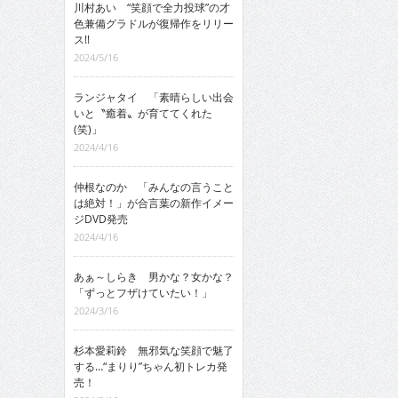
川村あい “笑顔で全力投球”の才
色兼備グラドルが復帰作をリリー
ス!!
2024/5/16
ランジャタイ 「素晴らしい出会
いと〝癒着〟が育ててくれた
(笑)」
2024/4/16
仲根なのか 「みんなの言うこと
は絶対！」が合言葉の新作イメー
ジDVD発売
2024/4/16
あぁ～しらき 男かな？女かな？
「ずっとフザけていたい！」
2024/3/16
杉本愛莉鈴 無邪気な笑顔で魅了
する…“まりり”ちゃん初トレカ発
売！