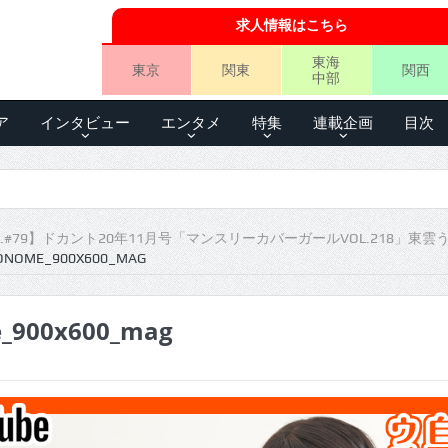
求人情報はこちら
東海
東京
関東
関西
中部
ア
インタビュー
エンタメ
特集
連載企画
目次
.#79】ドカント20年11月号「マンスリーカバーガールVOL.218」東雲
ONOME_900X600_MAG
_900x600_mag