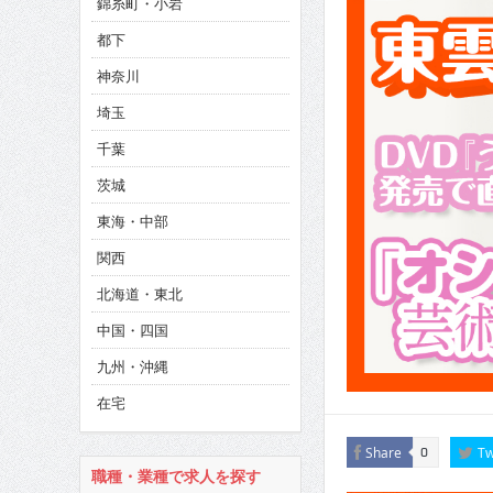
錦糸町・小岩
CINEMA×STYLE 285号
都下
CINEMA×STYLE 294号
神奈川
CINEMA×STYLE 293号
埼玉
千葉
茨城
東海・中部
関西
北海道・東北
中国・四国
九州・沖縄
在宅
Share
Tw
0
職種・業種で求人を探す