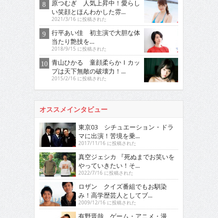
原つむぎ 人気上昇中！愛らし
い笑顔とほんわかした雰...
2021/3/16 に投稿された
行平あい佳 初主演で大胆な体
当たり艶技を…
2018/9/15 に投稿された
青山ひかる 童顔柔らかＩカッ
プは天下無敵の破壊力！...
2015/2/16 に投稿された
オススメインタビュー
東京03 シチュエーション・ドラ
マに出演！苦境を乗...
2017/11/16 に投稿された
真空ジェシカ 『死ぬまでお笑いを
やっていきたい！そ...
2022/7/16 に投稿された
ロザン クイズ番組でもお馴染
み！高学歴芸人としてブ...
2009/12/16 に投稿された
有野晋哉 ゲーム・アニメ・漫