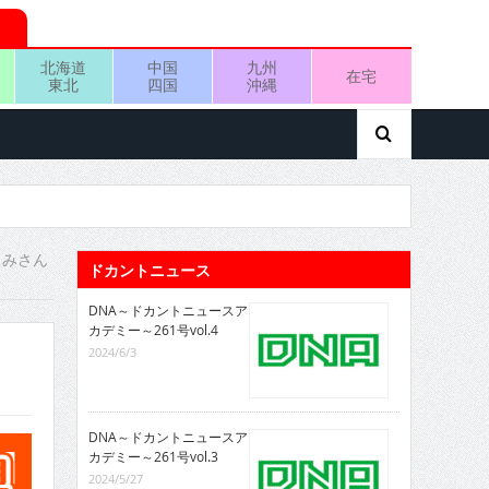
北海道
中国
九州
在宅
東北
四国
沖縄
うみさん
ドカントニュース
DNA～ドカントニュースア
カデミー～261号vol.4
2024/6/3
DNA～ドカントニュースア
カデミー～261号vol.3
2024/5/27