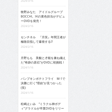
2024/3/16
牧野みなた アイドルグループ
BOCCHI。￼の黄色担当がデビュ
ーDVDを発売！
2024/2/16
センチネル 『月笑』年間王者が
極致目指して爆発する!?
2024/2/16
月野もも 美貌と才能を兼ね備え
た“奇跡の原石”がDVDに初挑戦！
2024/1/16
パンプキンポテトフライ M-1で
決勝に行く“理由”が見つかった
(笑)
2024/1/16
松嶋えいみ “ミラクル神ボデ
ィ”グラドルが卒業DVDをリリー