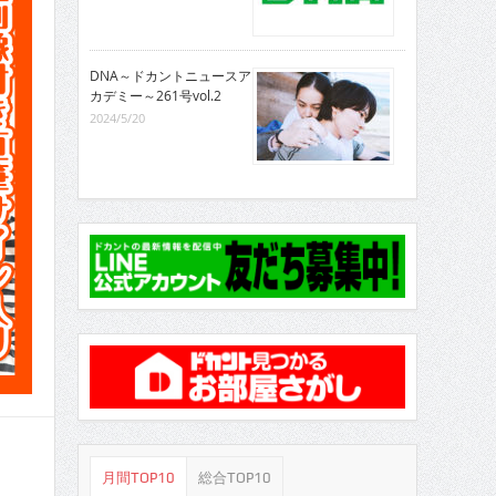
DNA～ドカントニュースア
カデミー～261号vol.2
2024/5/20
月間TOP10
総合TOP10