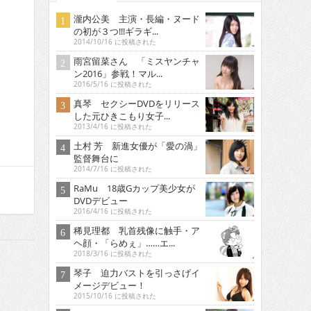
瀧内公美 主演・長編・ヌード
の初が３つ!!!ギラギ...
2014/10/16 に投稿された
雨宮留菜さん 「ミスヤンチャ
ン2016」参戦！マル...
2016/5/16 に投稿された
真琴 セクシーDVDをリリース
した元ひきこもり女子...
2013/4/16 に投稿された
土村 芳 新進女優が「愛の渦」
監督舞台に
2014/7/16 に投稿された
RaMu 18歳Gカップ美少女が
DVDデビュー
2016/4/16 に投稿された
稀見理都 乳首残像に触手・ア
ヘ顔・「らめぇ」……エ...
2018/3/16 に投稿された
琴子 迫力バストを引っさげイ
メージデビュー！
2015/10/16 に投稿された