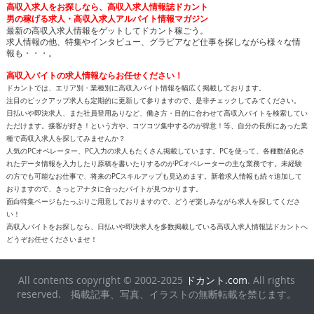
高収入求人をお探しなら、高収入求人情報誌ドカント
男の稼げる求人・高収入求人アルバイト情報マガジン
最新の高収入求人情報をゲットしてドカント稼ごう。
求人情報の他、特集やインタビュー、グラビアなど仕事を探しながら様々な情
報も・・・。
高収入バイトの求人情報ならお任せください！
ドカントでは、エリア別・業種別に高収入バイト情報を幅広く掲載しております。
注目のピックアップ求人も定期的に更新して参りますので、是非チェックしてみてください。
日払いや即決求人、また社員登用ありなど、働き方・目的に合わせて高収入バイトを検索してい
ただけます。接客が好き！という方や、コツコツ集中するのが得意！等、自分の長所にあった業
種で高収入求人を探してみませんか？
人気のPCオペレーター、PC入力の求人もたくさん掲載しています。PCを使って、各種数値化さ
れたデータ情報を入力したり原稿を書いたりするのがPCオペレーターの主な業務です。未経験
の方でも可能なお仕事で、将来のPCスキルアップも見込めます。新着求人情報も続々追加して
おりますので、きっとアナタに合ったバイトが見つかります。
面白特集ページもたっぷりご用意しておりますので、どうぞ楽しみながら求人を探してくださ
い！
高収入バイトをお探しなら、日払いや即決求人を多数掲載している高収入求人情報誌ドカントへ
どうぞお任せくださいませ！
All contents copyright © 2002-2025
ドカント.com
. All rights
reserved. 掲載記事、写真、イラストの無断転載を禁じます。