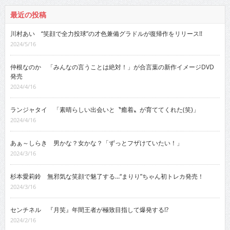
最近の投稿
川村あい “笑顔で全力投球”の才色兼備グラドルが復帰作をリリース!!
2024/5/16
仲根なのか 「みんなの言うことは絶対！」が合言葉の新作イメージDVD
発売
2024/4/16
ランジャタイ 「素晴らしい出会いと〝癒着〟が育ててくれた(笑)」
2024/4/16
あぁ～しらき 男かな？女かな？「ずっとフザけていたい！」
2024/3/16
杉本愛莉鈴 無邪気な笑顔で魅了する…“まりり”ちゃん初トレカ発売！
2024/3/16
センチネル 『月笑』年間王者が極致目指して爆発する!?
2024/2/16