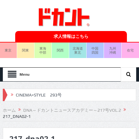
求人情報はこちら
東海
北海道
中国
九州
東京
関東
関西
在宅
中部
東北
四国
沖縄
Menu
CINEMA×STYLE 293号
CINEMA×STYLE 292号
ホーム
DNA～ドカントニュースアカデミー～217号VOL.2
217_DNA02-1
CINEMA×STYLE 291号
CINEMA×STYLE 290号
217_dna02-1