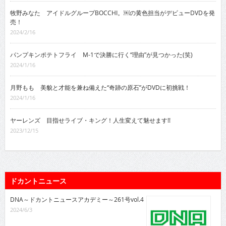
牧野みなた アイドルグループBOCCHI。￼の黄色担当がデビューDVDを発
売！
2024/2/16
パンプキンポテトフライ M-1で決勝に行く“理由”が見つかった(笑)
2024/1/16
月野もも 美貌と才能を兼ね備えた“奇跡の原石”がDVDに初挑戦！
2024/1/16
ヤーレンズ 目指せライブ・キング！人生変えて魅せます!!
2023/12/15
ドカントニュース
DNA～ドカントニュースアカデミー～261号vol.4
2024/6/3