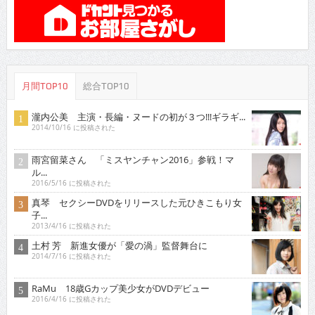
月間TOP10
総合TOP10
瀧内公美 主演・長編・ヌードの初が３つ!!!ギラギ...
2014/10/16 に投稿された
雨宮留菜さん 「ミスヤンチャン2016」参戦！マ
ル...
2016/5/16 に投稿された
真琴 セクシーDVDをリリースした元ひきこもり女
子...
2013/4/16 に投稿された
土村 芳 新進女優が「愛の渦」監督舞台に
2014/7/16 に投稿された
RaMu 18歳Gカップ美少女がDVDデビュー
2016/4/16 に投稿された