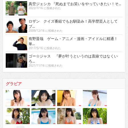
真空ジェシカ 『死ぬまでお笑いをやっていきたい！そ...
2022/7/16 に投稿された
ロザン クイズ番組でもお馴染み！高学歴芸人として
ブ...
2009/12/16 に投稿された
有野晋哉 ゲーム・アニメ・漫画・アイドルに精通！
単...
2017/5/16 に投稿された
ゴー☆ジャス 『夢が叶うというのは直線ではなくい
ろ...
2021/11/16 に投稿された
グラビア