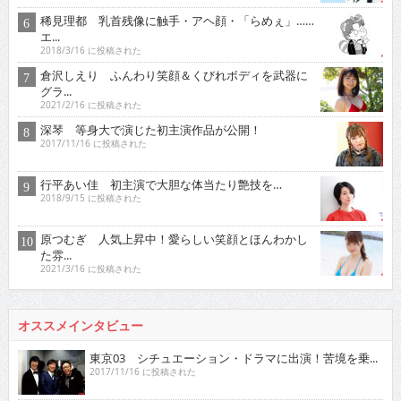
稀見理都 乳首残像に触手・アヘ顔・「らめぇ」……
エ...
2018/3/16 に投稿された
倉沢しえり ふんわり笑顔＆くびれボディを武器に
グラ...
2021/2/16 に投稿された
深琴 等身大で演じた初主演作品が公開！
2017/11/16 に投稿された
行平あい佳 初主演で大胆な体当たり艶技を…
2018/9/15 に投稿された
原つむぎ 人気上昇中！愛らしい笑顔とほんわかし
た雰...
2021/3/16 に投稿された
オススメインタビュー
東京03 シチュエーション・ドラマに出演！苦境を乗...
2017/11/16 に投稿された