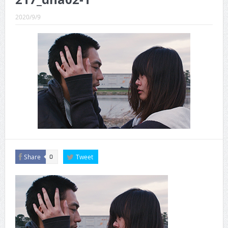
CINEMA×STYLE 289号
2020/9/9
CINEMA×STYLE 288号
CINEMA×STYLE 287号
CINEMA×STYLE 286号
CINEMA×STYLE 285号
CINEMA×STYLE 294号
Share
Tweet
0