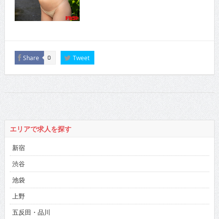
Share
Tweet
0
エリアで求人を探す
新宿
渋谷
池袋
上野
五反田・品川