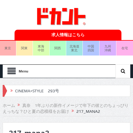
求人情報はこちら
東海
北海道
中国
九州
東京
関東
関西
在宅
中部
東北
四国
沖縄
Menu
CINEMA×STYLE 293号
CINEMA×STYLE 292号
ホーム
真奈 1年ぶりの新作イメージで年下の彼とのちょっぴり
えっちな？ひと夏の恋模様をお届け
217_MANA2
CINEMA×STYLE 291号
CINEMA×STYLE 290号