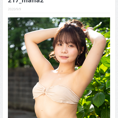
217_mana2
CINEMA×STYLE 289号
2020/9/9
CINEMA×STYLE 288号
CINEMA×STYLE 287号
CINEMA×STYLE 286号
CINEMA×STYLE 285号
CINEMA×STYLE 294号