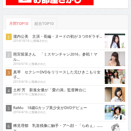
月間TOP10
総合TOP10
瀧内公美 主演・長編・ヌードの初が３つ!!!ギラギ...
2014/10/16 に投稿された
雨宮留菜さん 「ミスヤンチャン2016」参戦！マ
ル...
2016/5/16 に投稿された
真琴 セクシーDVDをリリースした元ひきこもり女
子...
2013/4/16 に投稿された
土村 芳 新進女優が「愛の渦」監督舞台に
2014/7/16 に投稿された
RaMu 18歳Gカップ美少女がDVDデビュー
2016/4/16 に投稿された
稀見理都 乳首残像に触手・アヘ顔・「らめぇ」……
エ...