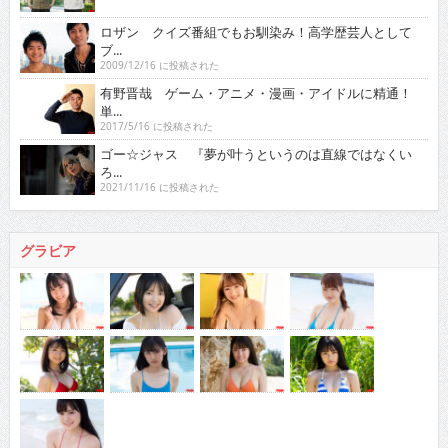
ロザン クイズ番組でもお馴染み！高学歴芸人として
ブ...
2009/12/16 に投稿された
有野晋哉 ゲーム・アニメ・漫画・アイドルに精通！
単...
2017/5/16 に投稿された
ゴー☆ジャス 『夢が叶うというのは直線ではなくい
ろ...
2021/11/16 に投稿された
グラビア