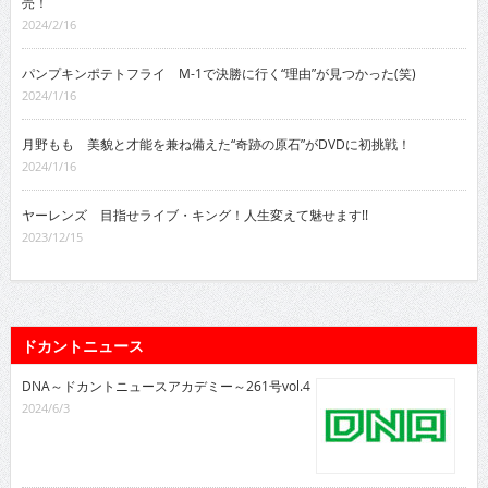
売！
2024/2/16
パンプキンポテトフライ M-1で決勝に行く“理由”が見つかった(笑)
2024/1/16
月野もも 美貌と才能を兼ね備えた“奇跡の原石”がDVDに初挑戦！
2024/1/16
ヤーレンズ 目指せライブ・キング！人生変えて魅せます!!
2023/12/15
ドカントニュース
DNA～ドカントニュースアカデミー～261号vol.4
2024/6/3