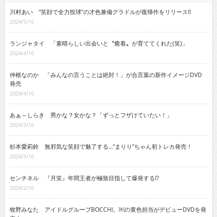
川村あい “笑顔で全力投球”の才色兼備グラドルが復帰作をリリース!!
2024/5/16
ランジャタイ 「素晴らしい出会いと〝癒着〟が育ててくれた(笑)」
2024/4/16
仲根なのか 「みんなの言うことは絶対！」が合言葉の新作イメージDVD
発売
2024/4/16
あぁ～しらき 男かな？女かな？「ずっとフザけていたい！」
2024/3/16
杉本愛莉鈴 無邪気な笑顔で魅了する…“まりり”ちゃん初トレカ発売！
2024/3/16
センチネル 『月笑』年間王者が極致目指して爆発する!?
2024/2/16
牧野みなた アイドルグループBOCCHI。￼の黄色担当がデビューDVDを発