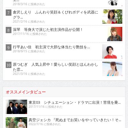
2018/3/16 に投稿された
倉沢しえり ふんわり笑顔＆くびれボディを武器に
グラ...
2021/2/16 に投稿された
深琴 等身大で演じた初主演作品が公開！
2017/11/16 に投稿された
行平あい佳 初主演で大胆な体当たり艶技を…
2018/9/15 に投稿された
原つむぎ 人気上昇中！愛らしい笑顔とほんわかし
た雰...
2021/3/16 に投稿された
オススメインタビュー
東京03 シチュエーション・ドラマに出演！苦境を乗...
2017/11/16 に投稿された
真空ジェシカ 『死ぬまでお笑いをやっていきたい！そ...
2022/7/16 に投稿された