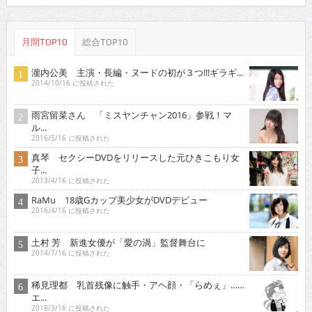
月間TOP10
総合TOP10
瀧内公美 主演・長編・ヌードの初が３つ!!!ギラギ...
2014/10/16 に投稿された
雨宮留菜さん 「ミスヤンチャン2016」参戦！マ
ル...
2016/5/16 に投稿された
真琴 セクシーDVDをリリースした元ひきこもり女
子...
2013/4/16 に投稿された
RaMu 18歳Gカップ美少女がDVDデビュー
2016/4/16 に投稿された
土村 芳 新進女優が「愛の渦」監督舞台に
2014/7/16 に投稿された
稀見理都 乳首残像に触手・アヘ顔・「らめぇ」……
エ...
2018/3/16 に投稿された