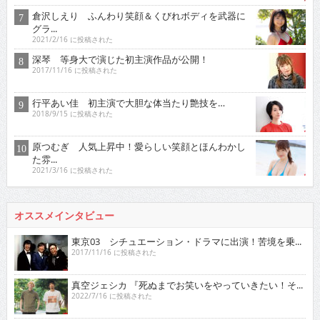
倉沢しえり ふんわり笑顔＆くびれボディを武器に
グラ...
2021/2/16 に投稿された
深琴 等身大で演じた初主演作品が公開！
2017/11/16 に投稿された
行平あい佳 初主演で大胆な体当たり艶技を…
2018/9/15 に投稿された
原つむぎ 人気上昇中！愛らしい笑顔とほんわかし
た雰...
2021/3/16 に投稿された
オススメインタビュー
東京03 シチュエーション・ドラマに出演！苦境を乗...
2017/11/16 に投稿された
真空ジェシカ 『死ぬまでお笑いをやっていきたい！そ...
2022/7/16 に投稿された