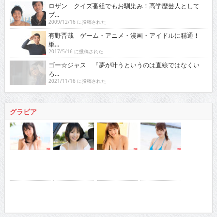
ロザン クイズ番組でもお馴染み！高学歴芸人として
ブ...
2009/12/16 に投稿された
有野晋哉 ゲーム・アニメ・漫画・アイドルに精通！
単...
2017/5/16 に投稿された
ゴー☆ジャス 『夢が叶うというのは直線ではなくい
ろ...
2021/11/16 に投稿された
グラビア