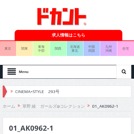
求人情報はこちら
東海
北海道
中国
九州
東京
関東
関西
在宅
中部
東北
四国
沖縄
Menu
CINEMA×STYLE 293号
CINEMA×STYLE 292号
ホーム
草野 綾 ガールズ@コレクション
01_AK0962-1
CINEMA×STYLE 291号
01_AK0962-1
CINEMA×STYLE 290号