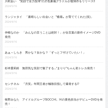
川村あい “笑顔で全力投球”の才色兼備グラドルが復帰作をリリース!!
2024/5/16
ランジャタイ 「素晴らしい出会いと〝癒着〟が育ててくれた(笑)」
2024/4/16
仲根なのか 「みんなの言うことは絶対！」が合言葉の新作イメージDVD
発売
2024/4/16
あぁ～しらき 男かな？女かな？「ずっとフザけていたい！」
2024/3/16
杉本愛莉鈴 無邪気な笑顔で魅了する…“まりり”ちゃん初トレカ発売！
2024/3/16
センチネル 『月笑』年間王者が極致目指して爆発する!?
2024/2/16
牧野みなた アイドルグループBOCCHI。￼の黄色担当がデビューDVDを発
売！