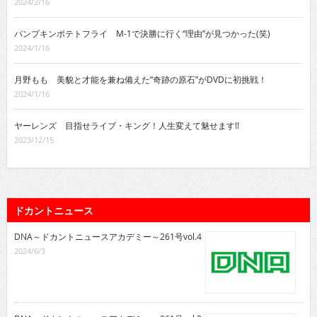
2024/2/16
パンプキンポテトフライ M-1で決勝に行く“理由”が見つかった(笑)
2024/1/16
月野もも 美貌と才能を兼ね備えた“奇跡の原石”がDVDに初挑戦！
2024/1/16
ヤーレンズ 目指せライブ・キング！人生変えて魅せます!!
2023/12/15
ドカントニュース
DNA～ドカントニュースアカデミー～261号vol.4
2024/6/3