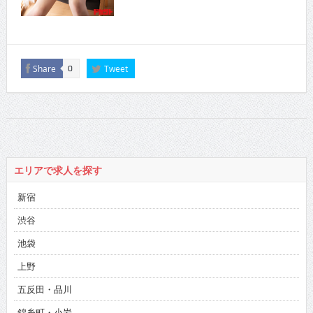
Share
Tweet
0
エリアで求人を探す
新宿
渋谷
池袋
上野
五反田・品川
錦糸町・小岩