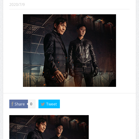
CINEMA×STYLE 289号
2020/7/9
CINEMA×STYLE 288号
CINEMA×STYLE 287号
CINEMA×STYLE 286号
CINEMA×STYLE 285号
CINEMA×STYLE 294号
Share
Tweet
0