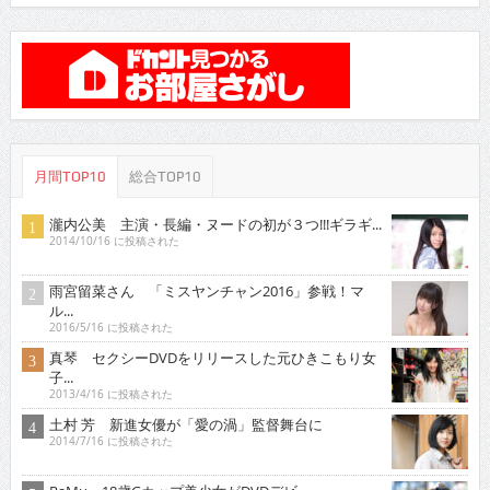
月間TOP10
総合TOP10
瀧内公美 主演・長編・ヌードの初が３つ!!!ギラギ...
2014/10/16 に投稿された
雨宮留菜さん 「ミスヤンチャン2016」参戦！マ
ル...
2016/5/16 に投稿された
真琴 セクシーDVDをリリースした元ひきこもり女
子...
2013/4/16 に投稿された
土村 芳 新進女優が「愛の渦」監督舞台に
2014/7/16 に投稿された