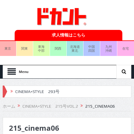
求人情報はこちら
東海
北海道
中国
九州
東京
関東
関西
在宅
中部
東北
四国
沖縄
Menu
CINEMA×STYLE 293号
CINEMA×STYLE 292号
ホーム
CINEMA×STYLE 215号VOL.2
215_CINEMA06
CINEMA×STYLE 291号
215_cinema06
CINEMA×STYLE 290号