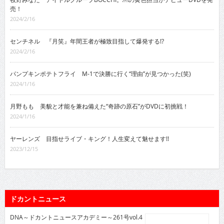
売！
2024/2/16
センチネル 『月笑』年間王者が極致目指して爆発する!?
2024/2/16
パンプキンポテトフライ M-1で決勝に行く“理由”が見つかった(笑)
2024/1/16
月野もも 美貌と才能を兼ね備えた“奇跡の原石”がDVDに初挑戦！
2024/1/16
ヤーレンズ 目指せライブ・キング！人生変えて魅せます!!
2023/12/15
ドカントニュース
DNA～ドカントニュースアカデミー～261号vol.4