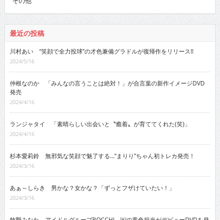
その他
最近の投稿
川村あい “笑顔で全力投球”の才色兼備グラドルが復帰作をリリース!!
2024/5/16
仲根なのか 「みんなの言うことは絶対！」が合言葉の新作イメージDVD
発売
2024/4/16
ランジャタイ 「素晴らしい出会いと〝癒着〟が育ててくれた(笑)」
2024/4/16
杉本愛莉鈴 無邪気な笑顔で魅了する…“まりり”ちゃん初トレカ発売！
2024/3/16
あぁ～しらき 男かな？女かな？「ずっとフザけていたい！」
2024/3/16
牧野みなた アイドルグループBOCCHI。￼の黄色担当がデビューDVDを発