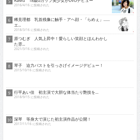
RaMu 18歳Gカップ美少女がDVDデビュー
2016/4/16 に投稿された
稀見理都 乳首残像に触手・アヘ顔・「らめぇ」……
エ...
2018/3/16 に投稿された
原つむぎ 人気上昇中！愛らしい笑顔とほんわかし
た雰...
2021/3/16 に投稿された
琴子 迫力バストを引っさげイメージデビュー！
2015/10/16 に投稿された
行平あい佳 初主演で大胆な体当たり艶技を…
2018/9/15 に投稿された
深琴 等身大で演じた初主演作品が公開！
2017/11/16 に投稿された
オススメインタビュー
東京03 シチュエーション・ドラマに出演！苦境を乗...