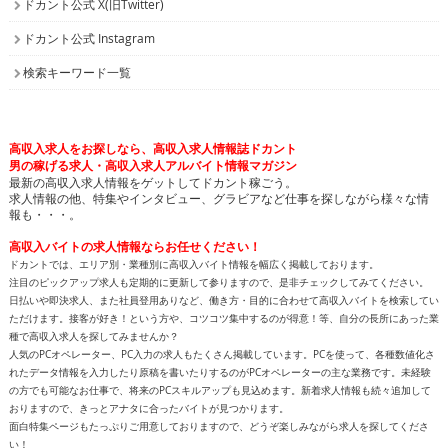
高収入求人をお探しなら、高収入求人情報誌ドカント
男の稼げる求人・高収入求人アルバイト情報マガジン
最新の高収入求人情報をゲットしてドカント稼ごう。
求人情報の他、特集やインタビュー、グラビアなど仕事を探しながら様々な情
報も・・・。
高収入バイトの求人情報ならお任せください！
ドカントでは、エリア別・業種別に高収入バイト情報を幅広く掲載しております。
注目のピックアップ求人も定期的に更新して参りますので、是非チェックしてみてください。
日払いや即決求人、また社員登用ありなど、働き方・目的に合わせて高収入バイトを検索してい
ただけます。接客が好き！という方や、コツコツ集中するのが得意！等、自分の長所にあった業
種で高収入求人を探してみませんか？
人気のPCオペレーター、PC入力の求人もたくさん掲載しています。PCを使って、各種数値化さ
れたデータ情報を入力したり原稿を書いたりするのがPCオペレーターの主な業務です。未経験
の方でも可能なお仕事で、将来のPCスキルアップも見込めます。新着求人情報も続々追加して
おりますので、きっとアナタに合ったバイトが見つかります。
面白特集ページもたっぷりご用意しておりますので、どうぞ楽しみながら求人を探してくださ
い！
高収入バイトをお探しなら、日払いや即決求人を多数掲載している高収入求人情報誌ドカントへ
どうぞお任せくださいませ！
All contents copyright © 2002-2025
ドカント.com
. All rights