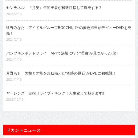
センチネル 『月笑』年間王者が極致目指して爆発する!?
2024/2/16
牧野みなた アイドルグループBOCCHI。￼の黄色担当がデビューDVDを発
売！
2024/2/16
パンプキンポテトフライ M-1で決勝に行く“理由”が見つかった(笑)
2024/1/16
月野もも 美貌と才能を兼ね備えた“奇跡の原石”がDVDに初挑戦！
2024/1/16
ヤーレンズ 目指せライブ・キング！人生変えて魅せます!!
2023/12/15
ドカントニュース