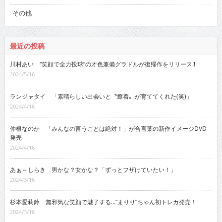
その他
最近の投稿
川村あい “笑顔で全力投球”の才色兼備グラドルが復帰作をリリース!!
2024/5/16
ランジャタイ 「素晴らしい出会いと〝癒着〟が育ててくれた(笑)」
2024/4/16
仲根なのか 「みんなの言うことは絶対！」が合言葉の新作イメージDVD
発売
2024/4/16
あぁ～しらき 男かな？女かな？「ずっとフザけていたい！」
2024/3/16
杉本愛莉鈴 無邪気な笑顔で魅了する…“まりり”ちゃん初トレカ発売！
2024/3/16