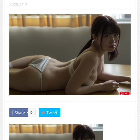
CINEMA×STYLE 289号
2020/6/17
CINEMA×STYLE 288号
CINEMA×STYLE 287号
CINEMA×STYLE 286号
CINEMA×STYLE 285号
CINEMA×STYLE 294号
Share
Tweet
0