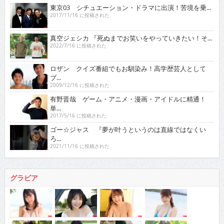
東京03 シチュエーション・ドラマに出演！苦境を乗...
2017/11/16 に投稿された
真空ジェシカ 『死ぬまでお笑いをやっていきたい！そ...
2022/7/16 に投稿された
ロザン クイズ番組でもお馴染み！高学歴芸人として
ブ...
2009/12/16 に投稿された
有野晋哉 ゲーム・アニメ・漫画・アイドルに精通！
単...
2017/5/16 に投稿された
ゴー☆ジャス 『夢が叶うというのは直線ではなくい
ろ...
2021/11/16 に投稿された
グラビア