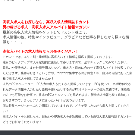
高収入求人をお探しなら、高収入求人情報誌ドカント
男の稼げる求人・高収入求人アルバイト情報マガジン
最新の高収入求人情報をゲットしてドカント稼ごう。
求人情報の他、特集やインタビュー、グラビアなど仕事を探しながら様々な情
報も・・・。
高収入バイトの求人情報ならお任せください！
ドカントでは、エリア別・業種別に高収入バイト情報を幅広く掲載しております。
注目のピックアップ求人も定期的に更新して参りますので、是非チェックしてみてください。
日払いや即決求人、また社員登用ありなど、働き方・目的に合わせて高収入バイトを検索してい
ただけます。接客が好き！という方や、コツコツ集中するのが得意！等、自分の長所にあった業
種で高収入求人を探してみませんか？
人気のPCオペレーター、PC入力の求人もたくさん掲載しています。PCを使って、各種数値化さ
れたデータ情報を入力したり原稿を書いたりするのがPCオペレーターの主な業務です。未経験
の方でも可能なお仕事で、将来のPCスキルアップも見込めます。新着求人情報も続々追加して
おりますので、きっとアナタに合ったバイトが見つかります。
面白特集ページもたっぷりご用意しておりますので、どうぞ楽しみながら求人を探してくださ
い！
高収入バイトをお探しなら、日払いや即決求人を多数掲載している高収入求人情報誌ドカントへ
どうぞお任せくださいませ！