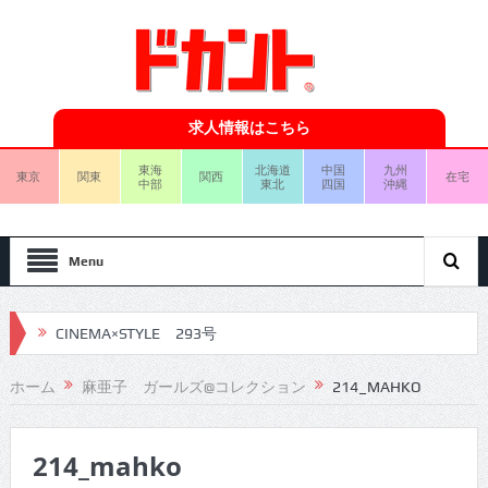
求人情報はこちら
東海
北海道
中国
九州
東京
関東
関西
在宅
中部
東北
四国
沖縄
Menu
CINEMA×STYLE 293号
CINEMA×STYLE 292号
ホーム
麻亜子 ガールズ@コレクション
214_MAHKO
CINEMA×STYLE 291号
214_mahko
CINEMA×STYLE 290号