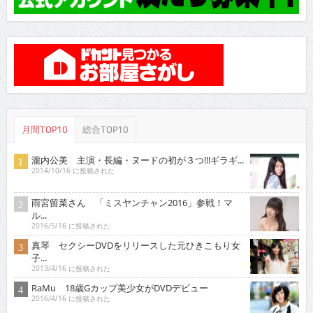
月間TOP10
総合TOP10
瀧内公美 主演・長編・ヌードの初が３つ!!!ギラギ...
2014/10/16 に投稿された
雨宮留菜さん 「ミスヤンチャン2016」参戦！マ
ル...
2016/5/16 に投稿された
真琴 セクシーDVDをリリースした元ひきこもり女
子...
2013/4/16 に投稿された
RaMu 18歳Gカップ美少女がDVDデビュー
2016/4/16 に投稿された