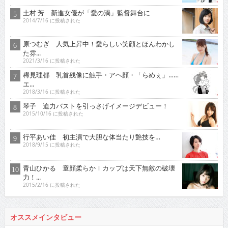
土村 芳 新進女優が「愛の渦」監督舞台に
2014/7/16 に投稿された
原つむぎ 人気上昇中！愛らしい笑顔とほんわかし
た雰...
2021/3/16 に投稿された
稀見理都 乳首残像に触手・アヘ顔・「らめぇ」……
エ...
2018/3/16 に投稿された
琴子 迫力バストを引っさげイメージデビュー！
2015/10/16 に投稿された
行平あい佳 初主演で大胆な体当たり艶技を…
2018/9/15 に投稿された
青山ひかる 童顔柔らかＩカップは天下無敵の破壊
力！...
2015/2/16 に投稿された
オススメインタビュー