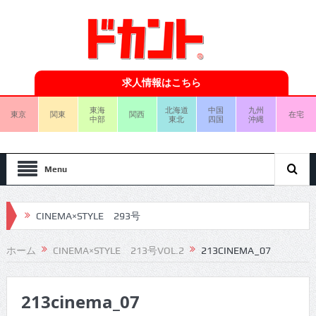
求人情報はこちら
東海
北海道
中国
九州
東京
関東
関西
在宅
中部
東北
四国
沖縄
Menu
CINEMA×STYLE 293号
CINEMA×STYLE 292号
ホーム
CINEMA×STYLE 213号VOL.2
213CINEMA_07
CINEMA×STYLE 291号
213cinema_07
CINEMA×STYLE 290号