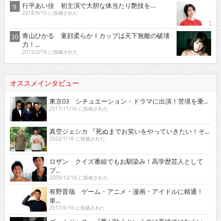
行平あい佳 初主演で大胆な体当たり艶技を…
2018/9/15 に投稿された
青山ひかる 童顔柔らかＩカップは天下無敵の破壊
力！...
2015/2/16 に投稿された
オススメインタビュー
東京03 シチュエーション・ドラマに出演！苦境を乗...
2017/11/16 に投稿された
真空ジェシカ 『死ぬまでお笑いをやっていきたい！そ...
2022/7/16 に投稿された
ロザン クイズ番組でもお馴染み！高学歴芸人として
ブ...
2009/12/16 に投稿された
有野晋哉 ゲーム・アニメ・漫画・アイドルに精通！
単...
2017/5/16 に投稿された