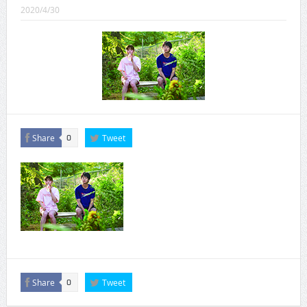
CINEMA×STYLE 289号
2020/4/30
CINEMA×STYLE 288号
CINEMA×STYLE 287号
CINEMA×STYLE 286号
CINEMA×STYLE 285号
CINEMA×STYLE 294号
Share
Tweet
0
Share
Tweet
0