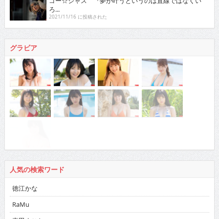
ゴー☆ジャス 『夢が叶うというのは直線ではなくい
ろ...
2021/11/16 に投稿された
グラビア
人気の検索ワード
徳江かな
RaMu