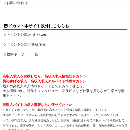
お問い合わせ
ドカント本サイト以外にこちらも
ドカント公式 X(旧Twitter)
ドカント公式 Instagram
検索キーワード一覧
高収入求人をお探しなら、高収入求人情報誌ドカント
男の稼げる求人・高収入求人アルバイト情報マガジン
最新の高収入求人情報をゲットしてドカント稼ごう。
求人情報の他、特集やインタビュー、グラビアなど仕事を探しながら様々な情
報も・・・。
高収入バイトの求人情報ならお任せください！
ドカントでは、エリア別・業種別に高収入バイト情報を幅広く掲載しております。
注目のピックアップ求人も定期的に更新して参りますので、是非チェックしてみてください。
日払いや即決求人、また社員登用ありなど、働き方・目的に合わせて高収入バイトを検索してい
ただけます。接客が好き！という方や、コツコツ集中するのが得意！等、自分の長所にあった業