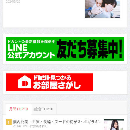
2024/5/20
月間TOP10
総合TOP10
瀧内公美 主演・長編・ヌードの初が３つ!!!ギラギ...
2014/10/16 に投稿された