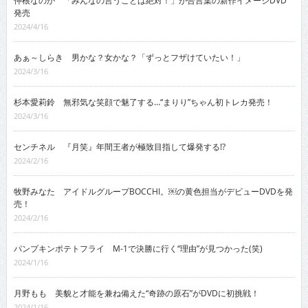
仲根なのか 「みんなの言うことは絶対！」が合言葉の新作イメージDVD
発売
2024/4/16
あぁ～しらき 男かな？女かな？「ずっとフザけていたい！」
2024/3/16
杉本愛莉鈴 無邪気な笑顔で魅了する…“まりり”ちゃん初トレカ発売！
2024/3/16
センチネル 『月笑』年間王者が極致目指して爆発する!?
2024/2/16
牧野みなた アイドルグループBOCCHI。￼の黄色担当がデビューDVDを発
売！
2024/2/16
パンプキンポテトフライ M-1で決勝に行く“理由”が見つかった(笑)
2024/1/16
月野もも 美貌と才能を兼ね備えた“奇跡の原石”がDVDに初挑戦！
2024/1/16