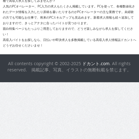
種で高収入求人を探してみませんか？
人気のPCオペレーター、PC入力の求人もたくさん掲載しています。PCを使って、各種数値化さ
れたデータ情報を入力したり原稿を書いたりするのがPCオペレーターの主な業務です。未経験
の方でも可能なお仕事で、将来のPCスキルアップも見込めます。新着求人情報も続々追加して
おりますので、きっとアナタに合ったバイトが見つかります。
面白特集ページもたっぷりご用意しておりますので、どうぞ楽しみながら求人を探してくださ
い！
高収入バイトをお探しなら、日払いや即決求人を多数掲載している高収入求人情報誌ドカントへ
どうぞお任せくださいませ！
All contents copyright © 2002-2025
ドカント.com
. All rights
reserved. 掲載記事、写真、イラストの無断転載を禁じます。