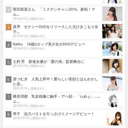
雨宮留菜さん 「ミスヤンチャン2016」参戦！マ
ル...
2016/5/16 に投稿された
真琴 セクシーDVDをリリースした元ひきこもり女
子...
2013/4/16 に投稿された
RaMu 18歳Gカップ美少女がDVDデビュー
2016/4/16 に投稿された
土村 芳 新進女優が「愛の渦」監督舞台に
2014/7/16 に投稿された
原つむぎ 人気上昇中！愛らしい笑顔とほんわかし
た雰...
2021/3/16 に投稿された
稀見理都 乳首残像に触手・アヘ顔・「らめぇ」……
エ...
2018/3/16 に投稿された
琴子 迫力バストを引っさげイメージデビュー！
2015/10/16 に投稿された