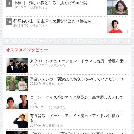
中神円 難しい役どころに挑んだ映画公開
2019/2/16 に投稿された
行平あい佳 初主演で大胆な体当たり艶技を…
2018/9/15 に投稿された
オススメインタビュー
東京03 シチュエーション・ドラマに出演！苦境を乗...
2017/11/16 に投稿された
真空ジェシカ 『死ぬまでお笑いをやっていきたい！そ...
2022/7/16 に投稿された
ロザン クイズ番組でもお馴染み！高学歴芸人として
ブ...
2009/12/16 に投稿された
有野晋哉 ゲーム・アニメ・漫画・アイドルに精通！
単...
2017/5/16 に投稿された
ゴー☆ジャス 『夢が叶うというのは直線ではなくい