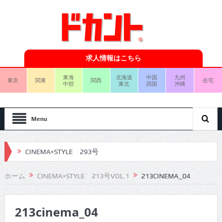
求人情報はこちら
東海
北海道
中国
九州
東京
関東
関西
在宅
中部
東北
四国
沖縄
Menu
CINEMA×STYLE 293号
CINEMA×STYLE 292号
ホーム
CINEMA×STYLE 213号VOL.1
213CINEMA_04
CINEMA×STYLE 291号
213cinema_04
CINEMA×STYLE 290号