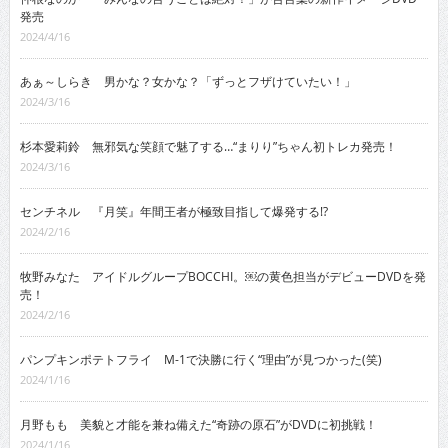
発売
2024/4/16
あぁ～しらき 男かな？女かな？「ずっとフザけていたい！」
2024/3/16
杉本愛莉鈴 無邪気な笑顔で魅了する…“まりり”ちゃん初トレカ発売！
2024/3/16
センチネル 『月笑』年間王者が極致目指して爆発する!?
2024/2/16
牧野みなた アイドルグループBOCCHI。￼の黄色担当がデビューDVDを発
売！
2024/2/16
パンプキンポテトフライ M-1で決勝に行く“理由”が見つかった(笑)
2024/1/16
月野もも 美貌と才能を兼ね備えた“奇跡の原石”がDVDに初挑戦！
2024/1/16