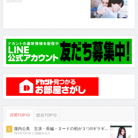
2024/5/20
月間TOP10
総合TOP10
瀧内公美 主演・長編・ヌードの初が３つ!!!ギラギ...
2014/10/16 に投稿された