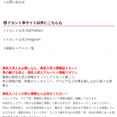
お問い合わせ
ドカント本サイト以外にこちらも
ドカント公式 X(旧Twitter)
ドカント公式 Instagram
検索キーワード一覧
高収入求人をお探しなら、高収入求人情報誌ドカント
男の稼げる求人・高収入求人アルバイト情報マガジン
最新の高収入求人情報をゲットしてドカント稼ごう。
求人情報の他、特集やインタビュー、グラビアなど仕事を探しながら様々な情
報も・・・。
高収入バイトの求人情報ならお任せください！
ドカントでは、エリア別・業種別に高収入バイト情報を幅広く掲載しております。
注目のピックアップ求人も定期的に更新して参りますので、是非チェックしてみてください。
日払いや即決求人、また社員登用ありなど、働き方・目的に合わせて高収入バイトを検索してい
ただけます。接客が好き！という方や、コツコツ集中するのが得意！等、自分の長所にあった業