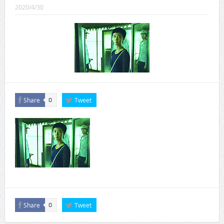
CINEMA×STYLE 289号
2020/4/30
CINEMA×STYLE 288号
CINEMA×STYLE 287号
CINEMA×STYLE 286号
CINEMA×STYLE 285号
CINEMA×STYLE 294号
Share
Tweet
0
Share
Tweet
0