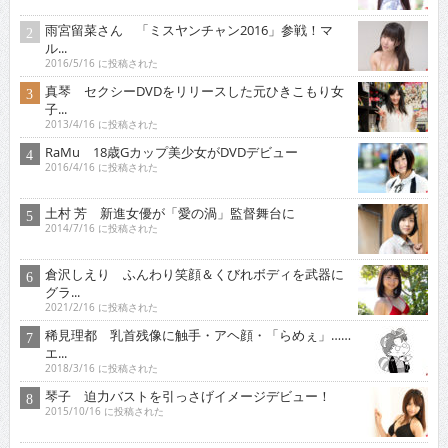
雨宮留菜さん 「ミスヤンチャン2016」参戦！マ
ル...
2016/5/16 に投稿された
真琴 セクシーDVDをリリースした元ひきこもり女
子...
2013/4/16 に投稿された
RaMu 18歳Gカップ美少女がDVDデビュー
2016/4/16 に投稿された
土村 芳 新進女優が「愛の渦」監督舞台に
2014/7/16 に投稿された
倉沢しえり ふんわり笑顔＆くびれボディを武器に
グラ...
2021/2/16 に投稿された
稀見理都 乳首残像に触手・アヘ顔・「らめぇ」……
エ...
2018/3/16 に投稿された
琴子 迫力バストを引っさげイメージデビュー！
2015/10/16 に投稿された