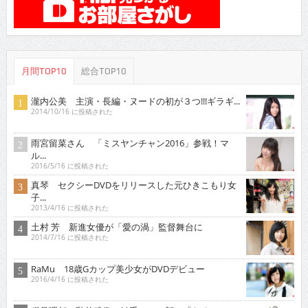
月間TOP10
総合TOP10
瀧内公美 主演・長編・ヌードの初が３つ!!!ギラギ...
2014/10/16 に投稿された
雨宮留菜さん 「ミスヤンチャン2016」参戦！マ
ル...
2016/5/16 に投稿された
真琴 セクシーDVDをリリースした元ひきこもり女
子...
2013/4/16 に投稿された
土村 芳 新進女優が「愛の渦」監督舞台に
2014/7/16 に投稿された
RaMu 18歳Gカップ美少女がDVDデビュー
2016/4/16 に投稿された