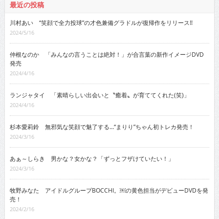
最近の投稿
川村あい “笑顔で全力投球”の才色兼備グラドルが復帰作をリリース!!
2024/5/16
仲根なのか 「みんなの言うことは絶対！」が合言葉の新作イメージDVD
発売
2024/4/16
ランジャタイ 「素晴らしい出会いと〝癒着〟が育ててくれた(笑)」
2024/4/16
杉本愛莉鈴 無邪気な笑顔で魅了する…“まりり”ちゃん初トレカ発売！
2024/3/16
あぁ～しらき 男かな？女かな？「ずっとフザけていたい！」
2024/3/16
牧野みなた アイドルグループBOCCHI。￼の黄色担当がデビューDVDを発
売！
2024/2/16