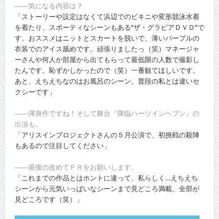
――気になる内容は？
「ストーリーや設定はなくて浜辺でのビキニや変形競泳水着
を着たり、スポーティなシーンもある“ザ・グラビアＤＶＤ”で
す。おススメはニットとスカートを脱いで、薄いパープルの
衣装でのアイス舐めです。頑張りましたっ（笑）マネージャ
ーさんや何人か部屋から出てもらって最低限の人数で撮影し
たんです。恥ずかしかったので（笑）一番観てほしいです。
あと、えちえちなのはお風呂のシーン。普段の私とは違いセ
クシーです」
――渾身作ですね！そして舞台『降臨ハーツインヘブン』の
出演も。
「アリスインプロジェクトさんの５月公演で、初挑戦の殺陣
もあるので注目してください」
――最後の改めてＰＲをお願いします。
「これまでの作品とはホントに違って、私らしく…えちえち
シーンから元気いっぱいなシーンまで見どころ満載、全部が
見どころです（笑）」