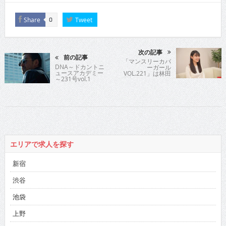
Share
Tweet
0
次の記事
前の記事
「マンスリーカバ
DNA～ドカントニ
ーガール
ュースアカデミー
VOL.221」は林田
～231号vol.1
百加さんです。
エリアで求人を探す
新宿
渋谷
池袋
上野