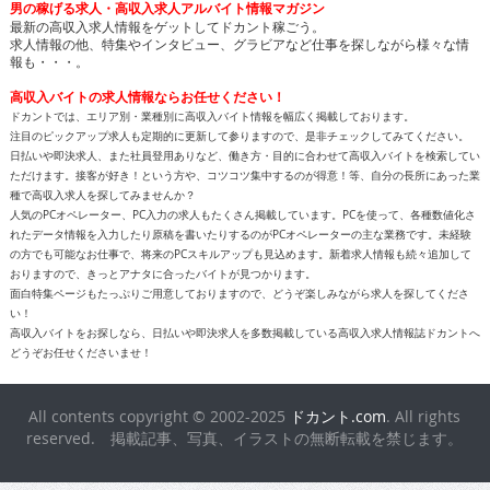
男の稼げる求人・高収入求人アルバイト情報マガジン
最新の高収入求人情報をゲットしてドカント稼ごう。
求人情報の他、特集やインタビュー、グラビアなど仕事を探しながら様々な情
報も・・・。
高収入バイトの求人情報ならお任せください！
ドカントでは、エリア別・業種別に高収入バイト情報を幅広く掲載しております。
注目のピックアップ求人も定期的に更新して参りますので、是非チェックしてみてください。
日払いや即決求人、また社員登用ありなど、働き方・目的に合わせて高収入バイトを検索してい
ただけます。接客が好き！という方や、コツコツ集中するのが得意！等、自分の長所にあった業
種で高収入求人を探してみませんか？
人気のPCオペレーター、PC入力の求人もたくさん掲載しています。PCを使って、各種数値化さ
れたデータ情報を入力したり原稿を書いたりするのがPCオペレーターの主な業務です。未経験
の方でも可能なお仕事で、将来のPCスキルアップも見込めます。新着求人情報も続々追加して
おりますので、きっとアナタに合ったバイトが見つかります。
面白特集ページもたっぷりご用意しておりますので、どうぞ楽しみながら求人を探してくださ
い！
高収入バイトをお探しなら、日払いや即決求人を多数掲載している高収入求人情報誌ドカントへ
どうぞお任せくださいませ！
All contents copyright © 2002-2025
ドカント.com
. All rights
reserved. 掲載記事、写真、イラストの無断転載を禁じます。