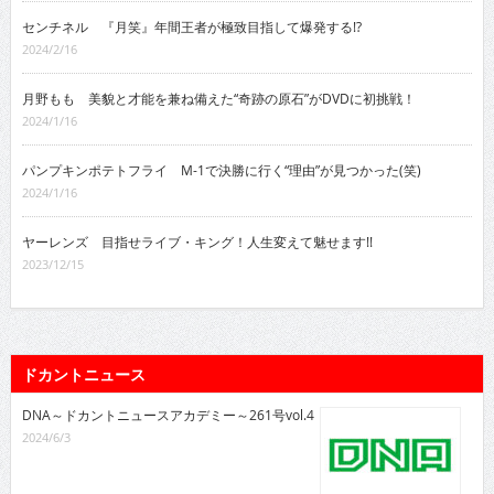
センチネル 『月笑』年間王者が極致目指して爆発する!?
2024/2/16
月野もも 美貌と才能を兼ね備えた“奇跡の原石”がDVDに初挑戦！
2024/1/16
パンプキンポテトフライ M-1で決勝に行く“理由”が見つかった(笑)
2024/1/16
ヤーレンズ 目指せライブ・キング！人生変えて魅せます!!
2023/12/15
ドカントニュース
DNA～ドカントニュースアカデミー～261号vol.4
2024/6/3