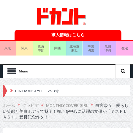
求人情報はこちら
東海
北海道
中国
九州
東京
関東
関西
在宅
中部
東北
四国
沖縄
Menu
CINEMA×STYLE 293号
CINEMA×STYLE 292号
ホーム
グラビア
MONTHLY COVER GIRL
白宮奈々 愛らし
い笑顔と美白ボディで魅了！舞台を中心に活躍の女優が「ミスＦＬ
CINEMA×STYLE 291号
ＡＳＨ」受賞記念作を！
CINEMA×STYLE 290号