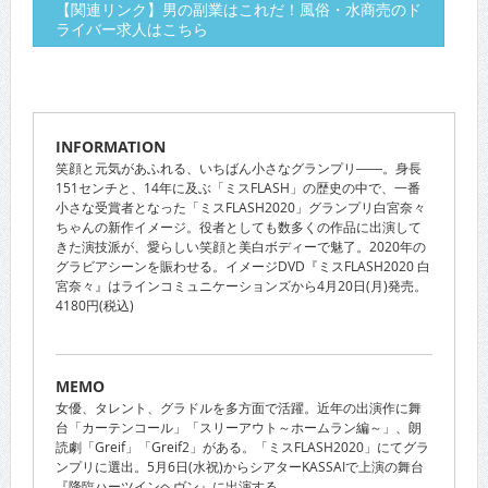
【関連リンク】男の副業はこれだ！風俗・水商売のド
ライバー求人はこちら
INFORMATION
笑顔と元気があふれる、いちばん小さなグランプリ――。身長
151センチと、14年に及ぶ「ミスFLASH」の歴史の中で、一番
小さな受賞者となった「ミスFLASH2020」グランプリ白宮奈々
ちゃんの新作イメージ。役者としても数多くの作品に出演して
きた演技派が、愛らしい笑顔と美白ボディーで魅了。2020年の
グラビアシーンを賑わせる。イメージDVD『ミスFLASH2020 白
宮奈々』はラインコミュニケーションズから4月20日(月)発売。
4180円(税込)
MEMO
女優、タレント、グラドルを多方面で活躍。近年の出演作に舞
台「カーテンコール」「スリーアウト～ホームラン編～」、朗
読劇「Greif」「Greif2」がある。「ミスFLASH2020」にてグラ
ンプリに選出。5月6日(水祝)からシアターKASSAIで上演の舞台
『降臨ハーツインヘヴン』に出演する。