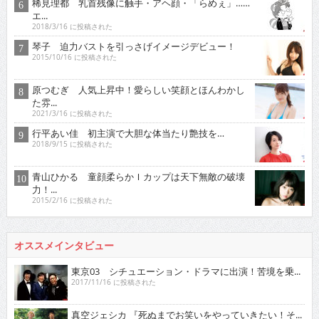
稀見理都 乳首残像に触手・アヘ顔・「らめぇ」……
エ...
2018/3/16 に投稿された
琴子 迫力バストを引っさげイメージデビュー！
2015/10/16 に投稿された
原つむぎ 人気上昇中！愛らしい笑顔とほんわかし
た雰...
2021/3/16 に投稿された
行平あい佳 初主演で大胆な体当たり艶技を…
2018/9/15 に投稿された
青山ひかる 童顔柔らかＩカップは天下無敵の破壊
力！...
2015/2/16 に投稿された
オススメインタビュー
東京03 シチュエーション・ドラマに出演！苦境を乗...
2017/11/16 に投稿された
真空ジェシカ 『死ぬまでお笑いをやっていきたい！そ...