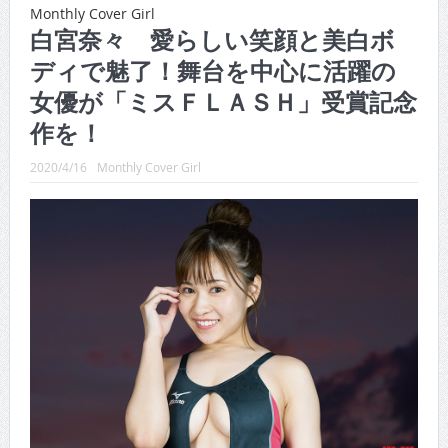
CINEMA×STYLE 289号
Monthly Cover Girl
白宮奈々 愛らしい笑顔と美白ボ
CINEMA×STYLE 288号
ディで魅了！舞台を中心に活躍の
CINEMA×STYLE 287号
女優が「ミスＦＬＡＳＨ」受賞記念
CINEMA×STYLE 286号
作を！
CINEMA×STYLE 285号
2020/4/16
Monthly Cover Girl
CINEMA×STYLE 294号