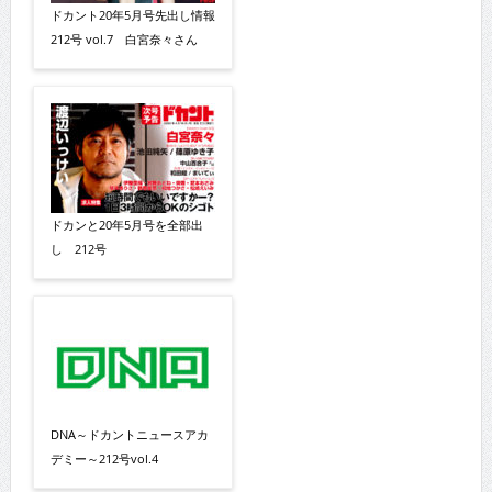
ドカント20年5月号先出し情報
212号 vol.7 白宮奈々さん
ドカンと20年5月号を全部出
し 212号
DNA～ドカントニュースアカ
デミー～212号vol.4