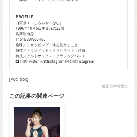
PROFILE
白宮奈々（しろみや・なな）
1996年10月6日生まれの23歳
兵庫県出身
T151B83W60H85
趣味／ショッピング・体を動かすこと
特技／トランペット・クラリネット・洋裁
特技／アルトサックス・クラシックバレエ
公式Twitter
公式Instagram
公式Instagram
[/wc_box]
撮影◎木村哲夫
この記事の関連ページ