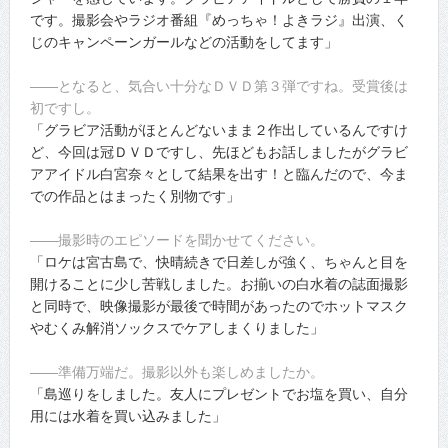
です。撮影会やラジオ番組『めっちゃ！よきラジ』出演、く
じのキャンペーンガールなどの活動をしてます」
――となると、気合い十分なＤＶＤ第３弾ですね。受賞後は
初ですし。
「グラビア活動がほとんどないまま２作出しているんですけ
ど、今回は冠ＤＶＤですし、先ほどもお話しましたがグラビ
アアイドル白宮奈々として結果を出す！と臨んだので、今ま
での作品とはまったく別物です」
――撮影時のエピソードを聞かせてください。
「ロケは宮古島で、快晴続きで日差しが強く、ちゃんと目を
開けることに少し苦戦しました。お揃いの白水着の誌面撮影
と同時で、映像撮影が最後で時間があったのでホットマスク
やむくみ解消ソックスでケアしまくりました」
――準備万端だ。撮影以外も楽しめましたか。
「島巡りをしました。友人にプレゼントでお塩を買い、自分
用には水着を買い込みました」