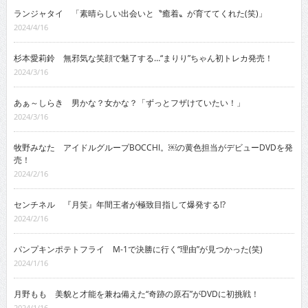
ランジャタイ 「素晴らしい出会いと〝癒着〟が育ててくれた(笑)」
2024/4/16
杉本愛莉鈴 無邪気な笑顔で魅了する…“まりり”ちゃん初トレカ発売！
2024/3/16
あぁ～しらき 男かな？女かな？「ずっとフザけていたい！」
2024/3/16
牧野みなた アイドルグループBOCCHI。￼の黄色担当がデビューDVDを発
売！
2024/2/16
センチネル 『月笑』年間王者が極致目指して爆発する!?
2024/2/16
パンプキンポテトフライ M-1で決勝に行く“理由”が見つかった(笑)
2024/1/16
月野もも 美貌と才能を兼ね備えた“奇跡の原石”がDVDに初挑戦！
2024/1/16