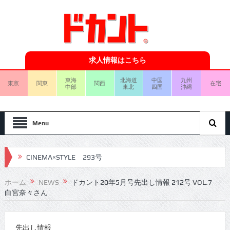
求人情報はこちら
東海
北海道
中国
九州
東京
関東
関西
在宅
中部
東北
四国
沖縄
Menu
CINEMA×STYLE 293号
CINEMA×STYLE 292号
ホーム
NEWS
ドカント20年5月号先出し情報 212号 VOL.7
白宮奈々さん
CINEMA×STYLE 291号
CINEMA×STYLE 290号
先出し情報