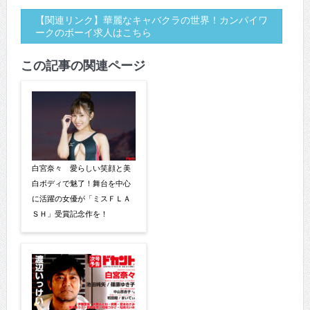
【関連リンク】華麗なキャバクラの世界！カンパイワ
ークのボーイ求人はこちら
この記事の関連ページ
白宮奈々 愛らしい笑顔と美
白ボディで魅了！舞台を中心
に活躍の女優が「ミスＦＬＡ
ＳＨ」受賞記念作を！