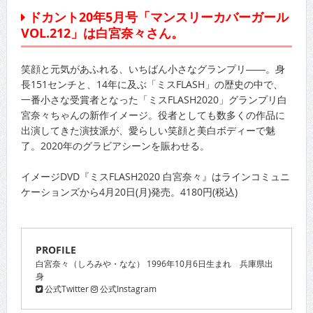
ドカント20年5月号「マンスリーカバーガール
VOL.212」は白宮奈々さん。
笑顔と元気があふれる、いちばん小さなグランプリ――。身
長151センチと、14年に及ぶ「ミスFLASH」の歴史の中で、
一番小さな受賞者となった「ミスFLASH2020」グランプリ白
宮奈々ちゃんの新作イメージ。役者としても数多くの作品に
出演してきた演技派が、愛らしい笑顔と美白ボディーで魅
了。2020年のグラビアシーンを賑わせる。
イメージDVD『ミスFLASH2020 白宮奈々』はラインコミュニ
ケーションズから4月20日(月)発売。4180円(税込)
PROFILE
白宮奈々（しろみや・なな） 1996年10月6日生まれ 兵庫県出
身
公式Twitter
公式Instagram