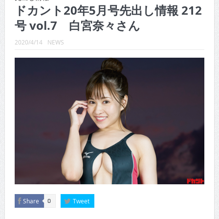
CINEMA×STYLE 289号
ドカント20年5月号先出し情報 212
号 vol.7 白宮奈々さん
CINEMA×STYLE 288号
CINEMA×STYLE 287号
2020/4/14
NEWS
CINEMA×STYLE 286号
CINEMA×STYLE 285号
CINEMA×STYLE 294号
Share
Tweet
0