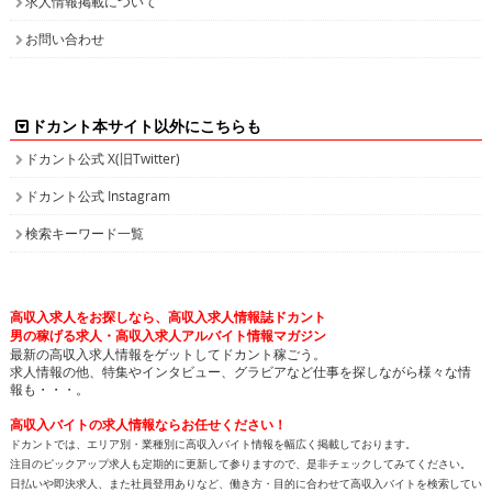
お問い合わせ
ドカント本サイト以外にこちらも
ドカント公式 X(旧Twitter)
ドカント公式 Instagram
検索キーワード一覧
高収入求人をお探しなら、高収入求人情報誌ドカント
男の稼げる求人・高収入求人アルバイト情報マガジン
最新の高収入求人情報をゲットしてドカント稼ごう。
求人情報の他、特集やインタビュー、グラビアなど仕事を探しながら様々な情
報も・・・。
高収入バイトの求人情報ならお任せください！
ドカントでは、エリア別・業種別に高収入バイト情報を幅広く掲載しております。
注目のピックアップ求人も定期的に更新して参りますので、是非チェックしてみてください。
日払いや即決求人、また社員登用ありなど、働き方・目的に合わせて高収入バイトを検索してい
ただけます。接客が好き！という方や、コツコツ集中するのが得意！等、自分の長所にあった業