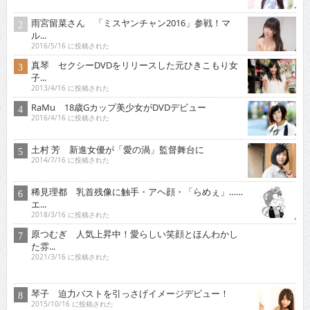
雨宮留菜さん 「ミスヤンチャン2016」参戦！マ
ル...
2016/5/16 に投稿された
真琴 セクシーDVDをリリースした元ひきこもり女
子...
2013/4/16 に投稿された
RaMu 18歳Gカップ美少女がDVDデビュー
2016/4/16 に投稿された
土村 芳 新進女優が「愛の渦」監督舞台に
2014/7/16 に投稿された
稀見理都 乳首残像に触手・アヘ顔・「らめぇ」……
エ...
2018/3/16 に投稿された
原つむぎ 人気上昇中！愛らしい笑顔とほんわかし
た雰...
2021/3/16 に投稿された
琴子 迫力バストを引っさげイメージデビュー！
2015/10/16 に投稿された