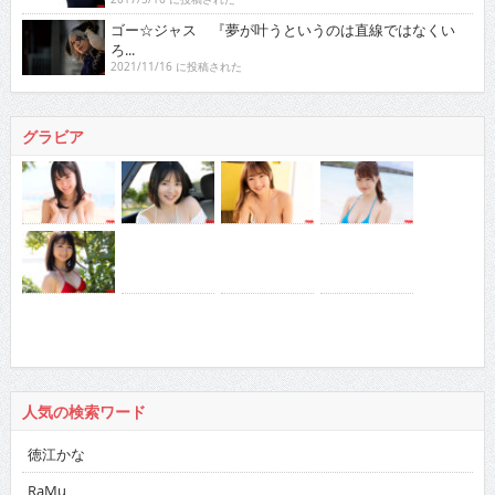
ゴー☆ジャス 『夢が叶うというのは直線ではなくい
ろ...
2021/11/16 に投稿された
グラビア
人気の検索ワード
徳江かな
RaMu