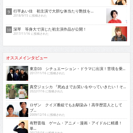
行平あい佳 初主演で大胆な体当たり艶技を…
2018/9/15 に投稿された
深琴 等身大で演じた初主演作品が公開！
2017/11/16 に投稿された
オススメインタビュー
東京03 シチュエーション・ドラマに出演！苦境を乗...
2017/11/16 に投稿された
真空ジェシカ 『死ぬまでお笑いをやっていきたい！そ...
2022/7/16 に投稿された
ロザン クイズ番組でもお馴染み！高学歴芸人として
ブ...
2009/12/16 に投稿された
有野晋哉 ゲーム・アニメ・漫画・アイドルに精通！
単...
2017/5/16 に投稿された