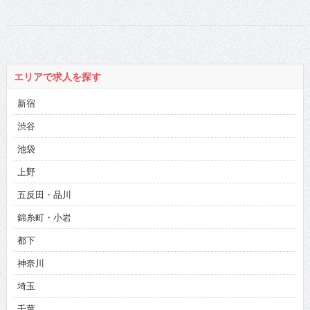
ると言いたい！』
西原愛夏さんの動
画第3弾！
エリアで求人を探す
新宿
渋谷
池袋
上野
五反田・品川
錦糸町・小岩
都下
神奈川
埼玉
千葉