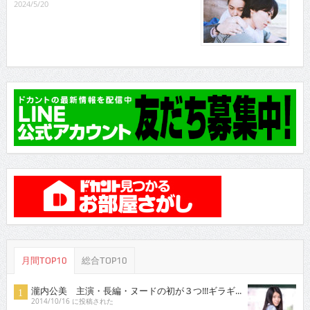
2024/5/20
月間TOP10
総合TOP10
瀧内公美 主演・長編・ヌードの初が３つ!!!ギラギ...
2014/10/16 に投稿された