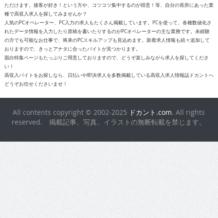
種で高収入求人を探してみませんか？
人気のPCオペレーター、PC入力の求人もたくさん掲載しています。PCを使って、各種数値化さ
れたデータ情報を入力したり原稿を書いたりするのがPCオペレーターの主な業務です。未経験
の方でも可能なお仕事で、将来のPCスキルアップも見込めます。新着求人情報も続々追加して
おりますので、きっとアナタに合ったバイトが見つかります。
面白特集ページもたっぷりご用意しておりますので、どうぞ楽しみながら求人を探してくださ
い！
高収入バイトをお探しなら、日払いや即決求人を多数掲載している高収入求人情報誌ドカントへ
どうぞお任せくださいませ！
All contents copyright © 2002-2025
ドカント.com
. All rights
reserved. 掲載記事、写真、イラストの無断転載を禁じます。