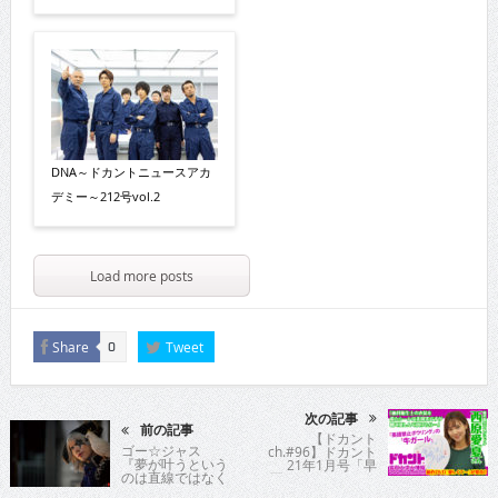
DNA～ドカントニュースアカ
デミー～212号vol.2
Load more posts
Share
Tweet
0
次の記事
前の記事
【ドカント
ゴー☆ジャス
ch.#96】ドカント
『夢が叶うという
21年1月号「早
のは直線ではなく
耳！エンタメ・イ
いろいろな道があ
ンタビュー553」