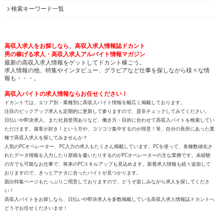
検索キーワード一覧
高収入求人をお探しなら、高収入求人情報誌ドカント
男の稼げる求人・高収入求人アルバイト情報マガジン
最新の高収入求人情報をゲットしてドカント稼ごう。
求人情報の他、特集やインタビュー、グラビアなど仕事を探しながら様々な情
報も・・・。
高収入バイトの求人情報ならお任せください！
ドカントでは、エリア別・業種別に高収入バイト情報を幅広く掲載しております。
注目のピックアップ求人も定期的に更新して参りますので、是非チェックしてみてください。
日払いや即決求人、また社員登用ありなど、働き方・目的に合わせて高収入バイトを検索してい
ただけます。接客が好き！という方や、コツコツ集中するのが得意！等、自分の長所にあった業
種で高収入求人を探してみませんか？
人気のPCオペレーター、PC入力の求人もたくさん掲載しています。PCを使って、各種数値化さ
れたデータ情報を入力したり原稿を書いたりするのがPCオペレーターの主な業務です。未経験
の方でも可能なお仕事で、将来のPCスキルアップも見込めます。新着求人情報も続々追加して
おりますので、きっとアナタに合ったバイトが見つかります。
面白特集ページもたっぷりご用意しておりますので、どうぞ楽しみながら求人を探してくださ
い！
高収入バイトをお探しなら、日払いや即決求人を多数掲載している高収入求人情報誌ドカントへ
どうぞお任せくださいませ！