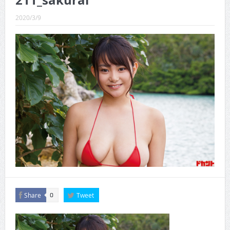
211_sakurai
CINEMA×STYLE 289号
2020/3/9
CINEMA×STYLE 288号
CINEMA×STYLE 287号
CINEMA×STYLE 286号
CINEMA×STYLE 285号
CINEMA×STYLE 294号
Share
Tweet
0