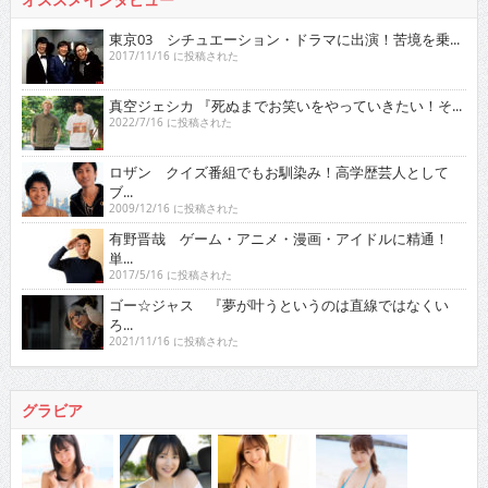
東京03 シチュエーション・ドラマに出演！苦境を乗...
2017/11/16 に投稿された
真空ジェシカ 『死ぬまでお笑いをやっていきたい！そ...
2022/7/16 に投稿された
ロザン クイズ番組でもお馴染み！高学歴芸人として
ブ...
2009/12/16 に投稿された
有野晋哉 ゲーム・アニメ・漫画・アイドルに精通！
単...
2017/5/16 に投稿された
ゴー☆ジャス 『夢が叶うというのは直線ではなくい
ろ...
2021/11/16 に投稿された
グラビア