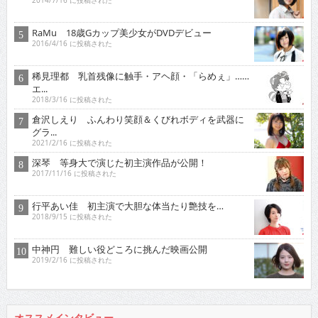
2014/7/16 に投稿された
RaMu 18歳Gカップ美少女がDVDデビュー
2016/4/16 に投稿された
稀見理都 乳首残像に触手・アヘ顔・「らめぇ」……
エ...
2018/3/16 に投稿された
倉沢しえり ふんわり笑顔＆くびれボディを武器に
グラ...
2021/2/16 に投稿された
深琴 等身大で演じた初主演作品が公開！
2017/11/16 に投稿された
行平あい佳 初主演で大胆な体当たり艶技を…
2018/9/15 に投稿された
中神円 難しい役どころに挑んだ映画公開
2019/2/16 に投稿された
オススメインタビュー