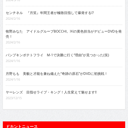
センチネル 『月笑』年間王者が極致目指して爆発する!?
2024/2/16
牧野みなた アイドルグループBOCCHI。￼の黄色担当がデビューDVDを発
売！
2024/2/16
パンプキンポテトフライ M-1で決勝に行く“理由”が見つかった(笑)
2024/1/16
月野もも 美貌と才能を兼ね備えた“奇跡の原石”がDVDに初挑戦！
2024/1/16
ヤーレンズ 目指せライブ・キング！人生変えて魅せます!!
2023/12/15
ドカントニュース