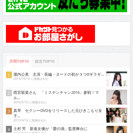
月間TOP10
総合TOP10
瀧内公美 主演・長編・ヌードの初が３つ!!!ギラギ...
2014/10/16 に投稿された
雨宮留菜さん 「ミスヤンチャン2016」参戦！マ
ル...
2016/5/16 に投稿された
真琴 セクシーDVDをリリースした元ひきこもり女
子...
2013/4/16 に投稿された
土村 芳 新進女優が「愛の渦」監督舞台に