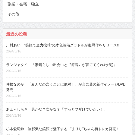
副業・在宅・独立
その他
最近の投稿
川村あい “笑顔で全力投球”の才色兼備グラドルが復帰作をリリース!!
2024/5/16
ランジャタイ 「素晴らしい出会いと〝癒着〟が育ててくれた(笑)」
2024/4/16
仲根なのか 「みんなの言うことは絶対！」が合言葉の新作イメージDVD
発売
2024/4/16
あぁ～しらき 男かな？女かな？「ずっとフザけていたい！」
2024/3/16
杉本愛莉鈴 無邪気な笑顔で魅了する…“まりり”ちゃん初トレカ発売！
2024/3/16