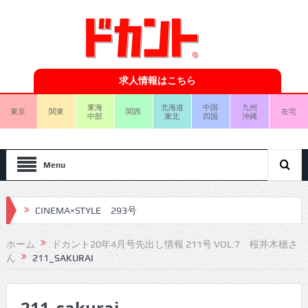
求人情報はこちら
東海
北海道
中国
九州
東京
関東
関西
在宅
中部
東北
四国
沖縄
Menu
CINEMA×STYLE 293号
CINEMA×STYLE 292号
ホーム
ドカント20年4月号先出し情報 211号 VOL.7 桜井木穂さ
ん
211_SAKURAI
CINEMA×STYLE 291号
CINEMA×STYLE 290号