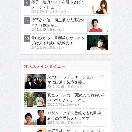
琴子 迫力バストを引っさげイ
メージデビュー！
2015/10/16 に投稿された
行平あい佳 初主演で大胆な体
当たり艶技を…
2018/9/15 に投稿された
青山ひかる 童顔柔らかＩカッ
プは天下無敵の破壊力！...
2015/2/16 に投稿された
オススメインタビュー
東京03 シチュエーション・ドラ
マに出演！苦境を乗...
2017/11/16 に投稿された
真空ジェシカ 『死ぬまでお笑いを
やっていきたい！そ...
2022/7/16 に投稿された
ロザン クイズ番組でもお馴染
み！高学歴芸人としてブ...
2009/12/16 に投稿された
有野晋哉 ゲーム・アニメ・漫