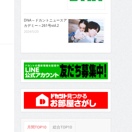
DNA～ドカントニュースア
カデミー～261号vol.2
2024/5/20
月間TOP10
総合TOP10