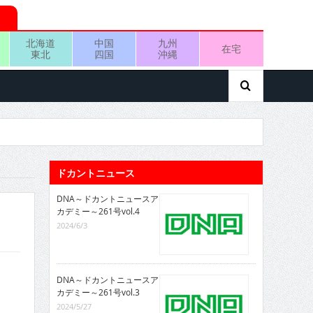
北海道
中国
九州
在宅
東北
四国
沖縄
ドカントニュース
DNA～ドカントニュースア
カデミー～261号vol.4
2024/6/3
DNA～ドカントニュースア
カデミー～261号vol.3
2024/5/27