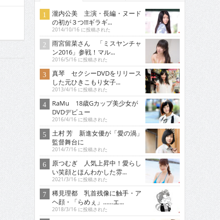
瀧内公美 主演・長編・ヌード
の初が３つ!!!ギラギ...
2014/10/16 に投稿された
雨宮留菜さん 「ミスヤンチャ
ン2016」参戦！マル...
2016/5/16 に投稿された
真琴 セクシーDVDをリリース
した元ひきこもり女子...
2013/4/16 に投稿された
RaMu 18歳Gカップ美少女が
DVDデビュー
2016/4/16 に投稿された
土村 芳 新進女優が「愛の渦」
監督舞台に
2014/7/16 に投稿された
原つむぎ 人気上昇中！愛らし
い笑顔とほんわかした雰...
2021/3/16 に投稿された
稀見理都 乳首残像に触手・ア
ヘ顔・「らめぇ」……エ...
2018/3/16 に投稿された