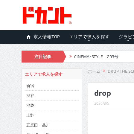
求人情報TOP
エリアで求人を探す
グラビ
注目記事
CINEMA×STYLE 293号
CINEMA×STYLE 292号
ホーム
DROP THE SC
エリアで求人を探す
CINEMA×STYLE 291号
新宿
drop
CINEMA×STYLE 290号
渋谷
CINEMA×STYLE 289号
2020/3/5
池袋
CINEMA×STYLE 288号
上野
五反田・品川
CINEMA×STYLE 287号