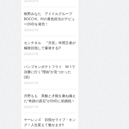
2024/3/16
牧野みなた アイドルグループ
BOCCHI。￼の黄色担当がデビュ
ーDVDを発売！
2024/2/16
センチネル 『月笑』年間王者が
極致目指して爆発する!?
2024/2/16
パンプキンポテトフライ M-1で
決勝に行く“理由”が見つかった
(笑)
2024/1/16
月野もも 美貌と才能を兼ね備え
た“奇跡の原石”がDVDに初挑戦！
2024/1/16
ヤーレンズ 目指せライブ・キン
グ！人生変えて魅せます!!