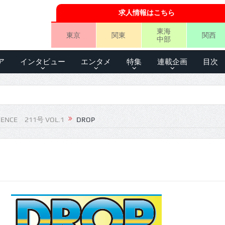
求人情報はこちら
東海
東京
関東
関西
中部
ア
インタビュー
エンタメ
特集
連載企画
目次
IENCE 211号 VOL.1
DROP