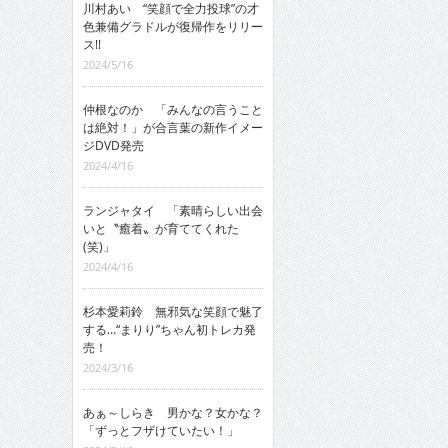
川村あい “笑顔で全力投球”の才
色兼備グラドルが復帰作をリリー
ス!!
2024/5/16
仲根なのか 「みんなの言うこと
は絶対！」が合言葉の新作イメー
ジDVD発売
2024/4/16
ランジャタイ 「素晴らしい出会
いと〝癒着〟が育ててくれた
(笑)」
2024/4/16
杉本愛莉鈴 無邪気な笑顔で魅了
する…“まりり”ちゃん初トレカ発
売！
2024/3/16
あぁ～しらき 男かな？女かな？
「ずっとフザけていたい！」