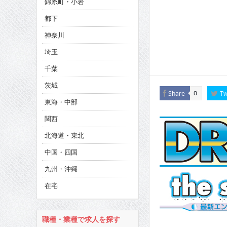
錦糸町・小岩
CINEMA×STYLE 286号
都下
CINEMA×STYLE 285号
神奈川
CINEMA×STYLE 294号
埼玉
千葉
茨城
Share
Tw
0
東海・中部
関西
北海道・東北
中国・四国
九州・沖縄
在宅
職種・業種で求人を探す