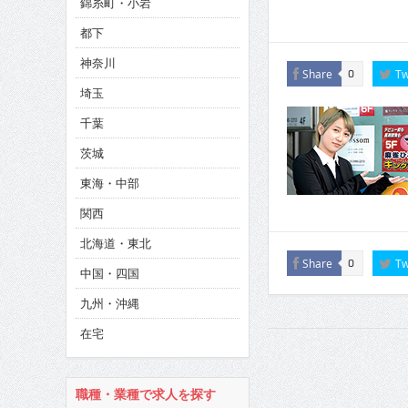
錦糸町・小岩
CINEMA×STYLE 286号
都下
CINEMA×STYLE 285号
神奈川
Share
Tw
0
CINEMA×STYLE 294号
埼玉
千葉
茨城
東海・中部
関西
北海道・東北
Share
Tw
0
中国・四国
九州・沖縄
在宅
職種・業種で求人を探す