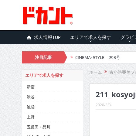
求人情報TOP
エリアで求人を探す
グラビ
注目記事
CINEMA×STYLE 293号
CINEMA×STYLE 292号
ホーム
古小路亜美プ
エリアで求人を探す
CINEMA×STYLE 291号
新宿
211_kosyoj
CINEMA×STYLE 290号
渋谷
CINEMA×STYLE 289号
2020/3/3
池袋
CINEMA×STYLE 288号
上野
五反田・品川
CINEMA×STYLE 287号