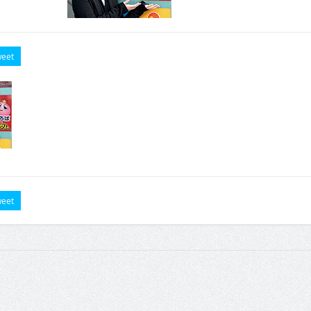
eet
eet