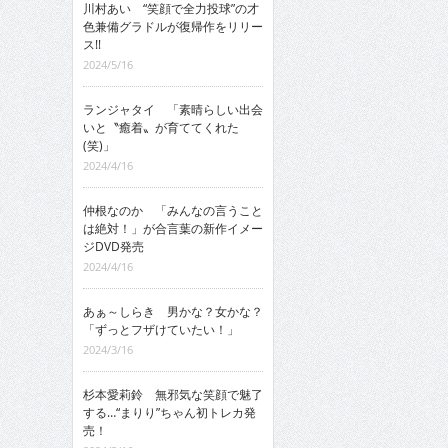
川村あい “笑顔で全力投球”の才
色兼備グラドルが復帰作をリリー
ス!!
2024/5/16
ランジャタイ 「素晴らしい出会
いと〝癒着〟が育ててくれた
(笑)」
2024/4/16
仲根なのか 「みんなの言うこと
は絶対！」が合言葉の新作イメー
ジDVD発売
2024/4/16
あぁ～しらき 男かな？女かな？
「ずっとフザけていたい！」
2024/3/16
杉本愛莉鈴 無邪気な笑顔で魅了
する…“まりり”ちゃん初トレカ発
売！