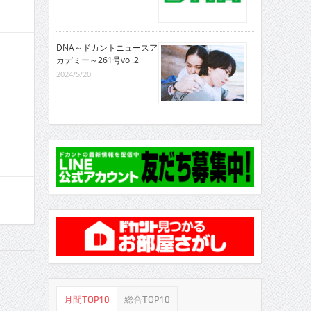
DNA～ドカントニュースア
カデミー～261号vol.2
2024/5/20
月間TOP10
総合TOP10