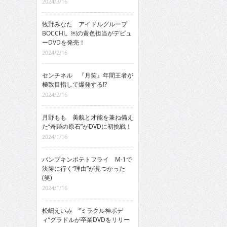
2024/3/16
牧野みなた アイドルグループ
BOCCHI。￼の黄色担当がデビュ
ーDVDを発売！
2024/2/16
センチネル 『月笑』年間王者が
極致目指して爆発する!?
2024/2/16
月野もも 美貌と才能を兼ね備え
た“奇跡の原石”がDVDに初挑戦！
2024/1/16
パンプキンポテトフライ M-1で
決勝に行く“理由”が見つかった
(笑)
2024/1/16
松嶋えいみ “ミラクル神ボデ
ィ”グラドルが卒業DVDをリリー