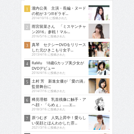
瀧内公美 主演・長編・ヌード
の初が３つ!!!ギラギ...
2014/10/16 に投稿された
雨宮留菜さん 「ミスヤンチャ
ン2016」参戦！マル...
2016/5/16 に投稿された
真琴 セクシーDVDをリリース
した元ひきこもり女子...
2013/4/16 に投稿された
RaMu 18歳Gカップ美少女が
DVDデビュー
2016/4/16 に投稿された
土村 芳 新進女優が「愛の渦」
監督舞台に
2014/7/16 に投稿された
稀見理都 乳首残像に触手・ア
ヘ顔・「らめぇ」……エ...
2018/3/16 に投稿された
原つむぎ 人気上昇中！愛らし
い笑顔とほんわかした雰...
2021/3/16 に投稿された