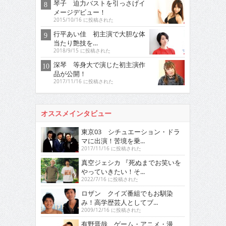
琴子 迫力バストを引っさげイ
メージデビュー！
2015/10/16 に投稿された
行平あい佳 初主演で大胆な体
当たり艶技を…
2018/9/15 に投稿された
深琴 等身大で演じた初主演作
品が公開！
2017/11/16 に投稿された
オススメインタビュー
東京03 シチュエーション・ドラ
マに出演！苦境を乗...
2017/11/16 に投稿された
真空ジェシカ 『死ぬまでお笑いを
やっていきたい！そ...
2022/7/16 に投稿された
ロザン クイズ番組でもお馴染
み！高学歴芸人としてブ...
2009/12/16 に投稿された
有野晋哉 ゲーム・アニメ・漫