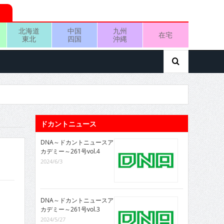
北海道
中国
九州
在宅
東北
四国
沖縄
ドカントニュース
DNA～ドカントニュースア
カデミー～261号vol.4
2024/6/3
DNA～ドカントニュースア
カデミー～261号vol.3
2024/5/27