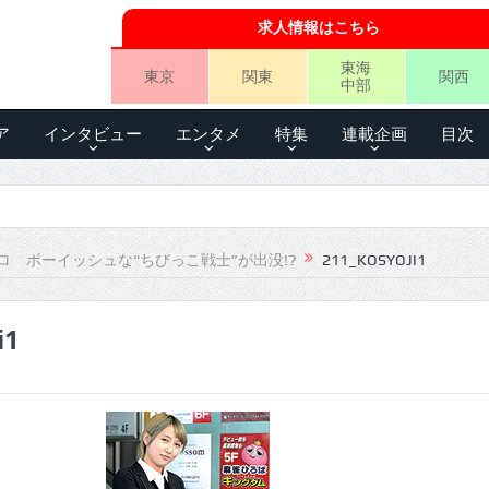
求人情報はこちら
東海
東京
関東
関西
中部
ア
インタビュー
エンタメ
特集
連載企画
目次
ロ ボーイッシュな“ちびっこ戦士”が出没!?
211_KOSYOJI1
i1