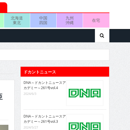
北海道
中国
九州
在宅
東北
四国
沖縄
ドカントニュース
DNA～ドカントニュースア
カデミー～261号vol.4
2024/6/3
亜
DNA～ドカントニュースア
カデミー～261号vol.3
2024/5/27