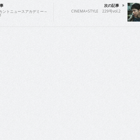
事
次の記事
CINEMA×STYLE 229号vol.2
ドカントニュースアカデミー～
1