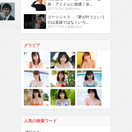
画・アイドルに精通！単...
2017/5/16 に投稿された
ゴー☆ジャス 『夢が叶うという
のは直線ではなくいろ...
2021/11/16 に投稿された
グラビア
人気の検索ワード