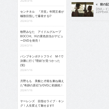
2024/3/16
前の記
DNA～
センチネル 『月笑』年間王者が
229号vol.
極致目指して爆発する!?
2024/2/16
牧野みなた アイドルグループ
BOCCHI。￼の黄色担当がデビュ
ーDVDを発売！
2024/2/16
パンプキンポテトフライ M-1で
決勝に行く“理由”が見つかった
(笑)
2024/1/16
月野もも 美貌と才能を兼ね備え
た“奇跡の原石”がDVDに初挑戦！
2024/1/16
ヤーレンズ 目指せライブ・キン
グ！人生変えて魅せます!!