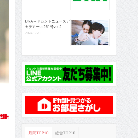
DNA～ドカントニュースア
カデミー～261号vol.2
2024/5/20
月間TOP10
総合TOP10