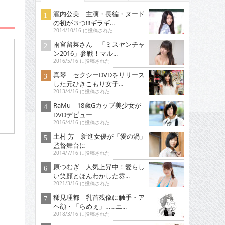
瀧内公美 主演・長編・ヌード
の初が３つ!!!ギラギ...
2014/10/16 に投稿された
雨宮留菜さん 「ミスヤンチャ
ン2016」参戦！マル...
2016/5/16 に投稿された
真琴 セクシーDVDをリリース
した元ひきこもり女子...
2013/4/16 に投稿された
RaMu 18歳Gカップ美少女が
DVDデビュー
2016/4/16 に投稿された
土村 芳 新進女優が「愛の渦」
監督舞台に
2014/7/16 に投稿された
原つむぎ 人気上昇中！愛らし
い笑顔とほんわかした雰...
2021/3/16 に投稿された
稀見理都 乳首残像に触手・ア
ヘ顔・「らめぇ」……エ...
2018/3/16 に投稿された