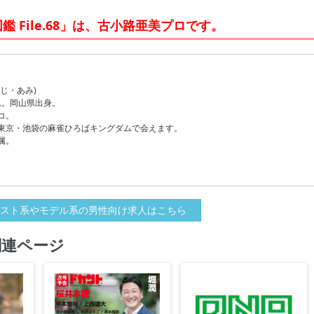
 File.68」は、古小路亜美プロです。
じ・あみ)
まれ。岡山県出身。
コ。
東京・池袋の麻雀ひろばキングダムで会えます。
属。
スト系やモデル系の男性向け求人はこちら
関連ページ