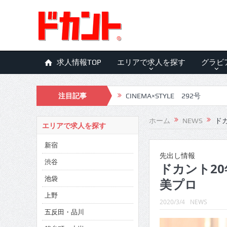
求人情報TOP
エリアで求人を探す
グラビ
注目記事
CINEMA×STYLE 292号
CINEMA×STYLE 291号
ホーム
NEWS
ドカ
エリアで求人を探す
CINEMA×STYLE 290号
新宿
CINEMA×STYLE 289号
先出し情報
渋谷
ドカント20年
CINEMA×STYLE 288号
池袋
美プロ
CINEMA×STYLE 287号
上野
2020/3/4
NEWS
五反田・品川
CINEMA×STYLE 286号