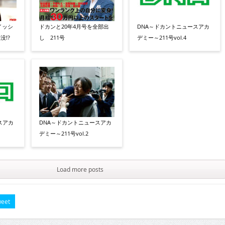
イッシ
ドカンと20年4月号を全部出
DNA～ドカントニュースアカ
没!?
し 211号
デミー～211号vol.4
スアカ
DNA～ドカントニュースアカ
デミー～211号vol.2
Load more posts
eet