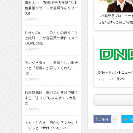
川村あい “笑顔で全力投球”の才
色兼備グラドルが復帰作をリリー
ス!!
古小路亜美プロ ボー
2024/5/16
ュな“ちびっこ戦士”が出
仲根なのか 「みんなの言うこと
は絶対！」が合言葉の新作イメー
ジDVD発売
2024/4/16
ランジャタイ 「素晴らしい出会
いと〝癒着〟が育ててくれた
DNA～ドカントニュー
(笑)」
デミー～211号vol.3
2024/4/16
杉本愛莉鈴 無邪気な笑顔で魅了
する…“まりり”ちゃん初トレカ発
売！
2024/3/16
Share
Tw
0
あぁ～しらき 男かな？女かな？
「ずっとフザけていたい！」