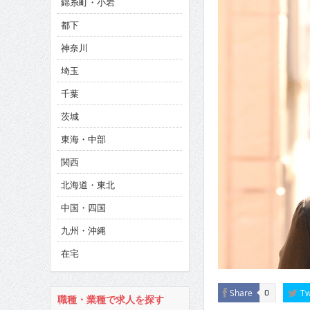
錦糸町・小岩
CINEMA×STYLE 285号
都下
CINEMA×STYLE 294号
神奈川
CINEMA×STYLE 293号
埼玉
千葉
茨城
東海・中部
関西
北海道・東北
中国・四国
九州・沖縄
在宅
Share
Tw
0
職種・業種で求人を探す