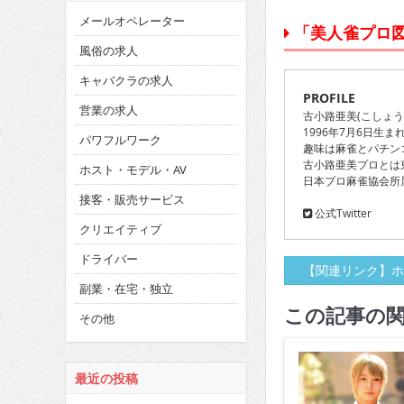
メールオペレーター
「美人雀プロ図鑑
風俗の求人
キャバクラの求人
PROFILE
営業の求人
古小路亜美(こしょう
1996年7月6日生
パワフルワーク
趣味は麻雀とパチン
古小路亜美プロとは
ホスト・モデル・AV
日本プロ麻雀協会所
接客・販売サービス
公式Twitter
クリエイティブ
ドライバー
【関連リンク】ホ
副業・在宅・独立
この記事の
その他
最近の投稿