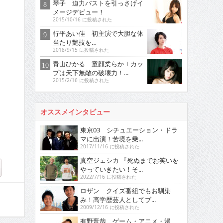
琴子 迫力バストを引っさげイ
メージデビュー！
2015/10/16 に投稿された
行平あい佳 初主演で大胆な体
当たり艶技を…
2018/9/15 に投稿された
青山ひかる 童顔柔らかＩカッ
プは天下無敵の破壊力！...
2015/2/16 に投稿された
オススメインタビュー
東京03 シチュエーション・ドラ
マに出演！苦境を乗...
2017/11/16 に投稿された
真空ジェシカ 『死ぬまでお笑いを
やっていきたい！そ...
2022/7/16 に投稿された
ロザン クイズ番組でもお馴染
み！高学歴芸人としてブ...
2009/12/16 に投稿された
有野晋哉 ゲーム・アニメ・漫