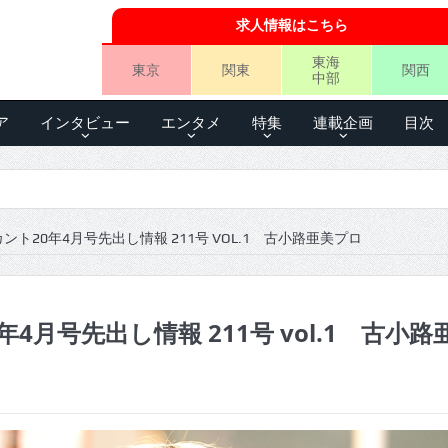
求人情報はこちら
東海
東京
関東
関西
中部
ア
インタビュー
エンタメ
特集
連載企画
目次
ント20年4月号先出し情報 211号 VOL.1 古小路亜美プロ
4月号先出し情報 211号 vol.1 古小路