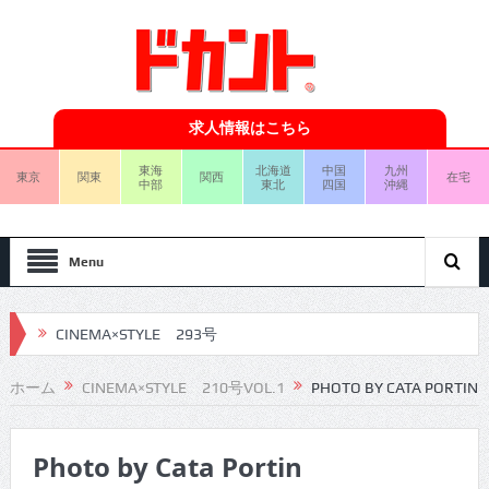
求人情報はこちら
東海
北海道
中国
九州
東京
関東
関西
在宅
中部
東北
四国
沖縄
Menu
CINEMA×STYLE 293号
CINEMA×STYLE 292号
ホーム
CINEMA×STYLE 210号VOL.1
PHOTO BY CATA PORTIN
CINEMA×STYLE 291号
Photo by Cata Portin
CINEMA×STYLE 290号