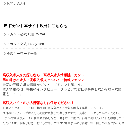
お問い合わせ
ドカント本サイト以外にこちらも
ドカント公式 X(旧Twitter)
ドカント公式 Instagram
検索キーワード一覧
高収入求人をお探しなら、高収入求人情報誌ドカント
男の稼げる求人・高収入求人アルバイト情報マガジン
最新の高収入求人情報をゲットしてドカント稼ごう。
求人情報の他、特集やインタビュー、グラビアなど仕事を探しながら様々な情
報も・・・。
高収入バイトの求人情報ならお任せください！
ドカントでは、エリア別・業種別に高収入バイト情報を幅広く掲載しております。
注目のピックアップ求人も定期的に更新して参りますので、是非チェックしてみてください。
日払いや即決求人、また社員登用ありなど、働き方・目的に合わせて高収入バイトを検索してい
ただけます。接客が好き！という方や、コツコツ集中するのが得意！等、自分の長所にあった業