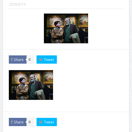
CINEMA×STYLE 289号
2020/2/13
CINEMA×STYLE 288号
CINEMA×STYLE 287号
CINEMA×STYLE 286号
CINEMA×STYLE 285号
CINEMA×STYLE 294号
Share
Tweet
0
Share
Tweet
0