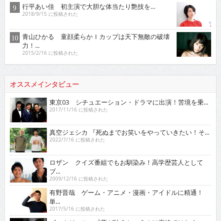
行平あい佳 初主演で大胆な体当たり艶技を…
2018/9/15 に投稿された
青山ひかる 童顔柔らかＩカップは天下無敵の破壊
力！...
2015/2/16 に投稿された
オススメインタビュー
東京03 シチュエーション・ドラマに出演！苦境を乗...
2017/11/16 に投稿された
真空ジェシカ 『死ぬまでお笑いをやっていきたい！そ...
2022/7/16 に投稿された
ロザン クイズ番組でもお馴染み！高学歴芸人として
ブ...
2009/12/16 に投稿された
有野晋哉 ゲーム・アニメ・漫画・アイドルに精通！
単...
2017/5/16 に投稿された