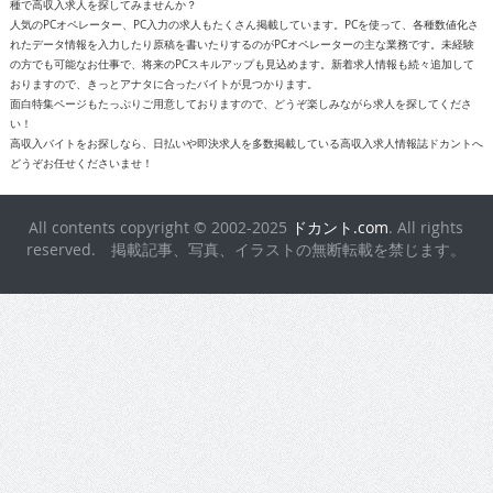
種で高収入求人を探してみませんか？
人気のPCオペレーター、PC入力の求人もたくさん掲載しています。PCを使って、各種数値化さ
れたデータ情報を入力したり原稿を書いたりするのがPCオペレーターの主な業務です。未経験
の方でも可能なお仕事で、将来のPCスキルアップも見込めます。新着求人情報も続々追加して
おりますので、きっとアナタに合ったバイトが見つかります。
面白特集ページもたっぷりご用意しておりますので、どうぞ楽しみながら求人を探してくださ
い！
高収入バイトをお探しなら、日払いや即決求人を多数掲載している高収入求人情報誌ドカントへ
どうぞお任せくださいませ！
All contents copyright © 2002-2025
ドカント.com
. All rights
reserved. 掲載記事、写真、イラストの無断転載を禁じます。