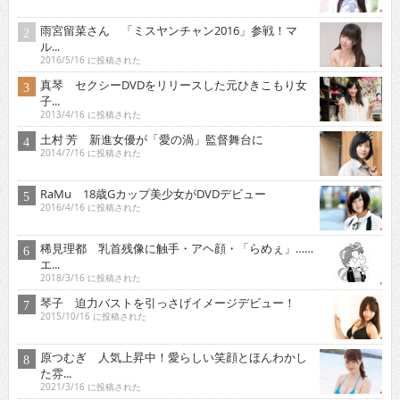
雨宮留菜さん 「ミスヤンチャン2016」参戦！マ
ル...
2016/5/16 に投稿された
真琴 セクシーDVDをリリースした元ひきこもり女
子...
2013/4/16 に投稿された
土村 芳 新進女優が「愛の渦」監督舞台に
2014/7/16 に投稿された
RaMu 18歳Gカップ美少女がDVDデビュー
2016/4/16 に投稿された
稀見理都 乳首残像に触手・アヘ顔・「らめぇ」……
エ...
2018/3/16 に投稿された
琴子 迫力バストを引っさげイメージデビュー！
2015/10/16 に投稿された
原つむぎ 人気上昇中！愛らしい笑顔とほんわかし
た雰...
2021/3/16 に投稿された