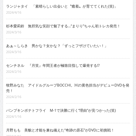
ランジャタイ 「素晴らしい出会いと〝癒着〟が育ててくれた(笑)」
2024/4/16
杉本愛莉鈴 無邪気な笑顔で魅了する…“まりり”ちゃん初トレカ発売！
2024/3/16
あぁ～しらき 男かな？女かな？「ずっとフザけていたい！」
2024/3/16
センチネル 『月笑』年間王者が極致目指して爆発する!?
2024/2/16
牧野みなた アイドルグループBOCCHI。￼の黄色担当がデビューDVDを発
売！
2024/2/16
パンプキンポテトフライ M-1で決勝に行く“理由”が見つかった(笑)
2024/1/16
月野もも 美貌と才能を兼ね備えた“奇跡の原石”がDVDに初挑戦！