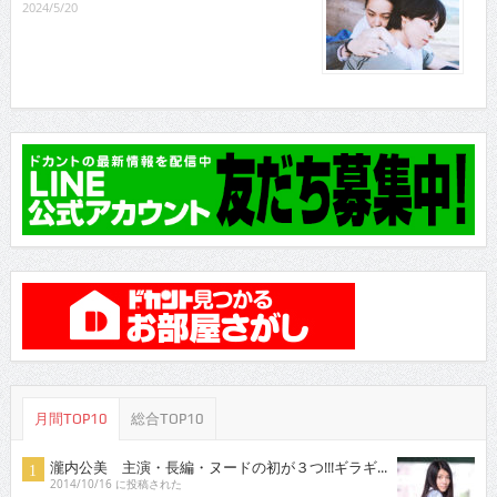
2024/5/20
月間TOP10
総合TOP10
瀧内公美 主演・長編・ヌードの初が３つ!!!ギラギ...
2014/10/16 に投稿された