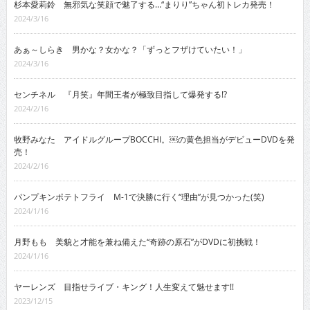
杉本愛莉鈴 無邪気な笑顔で魅了する…“まりり”ちゃん初トレカ発売！
2024/3/16
あぁ～しらき 男かな？女かな？「ずっとフザけていたい！」
2024/3/16
センチネル 『月笑』年間王者が極致目指して爆発する!?
2024/2/16
牧野みなた アイドルグループBOCCHI。￼の黄色担当がデビューDVDを発
売！
2024/2/16
パンプキンポテトフライ M-1で決勝に行く“理由”が見つかった(笑)
2024/1/16
月野もも 美貌と才能を兼ね備えた“奇跡の原石”がDVDに初挑戦！
2024/1/16
ヤーレンズ 目指せライブ・キング！人生変えて魅せます!!
2023/12/15