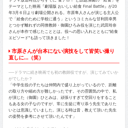
テーマとした映画『劇場版 おいしい給食 Final Battle』が20
年3月６日より劇場公開される。市原隼人さんが演じる主人公
で「給食のために学校に通う」というコミカルな甘利田幸男
とつかず離れずの同僚教師・御園ひろみ役を演じた武田玲奈
さんが本作で感じたこととは。役への思い入れとともに“給食
エピソード”も語って頂きました！
市原さんが台本にない演技をして皆笑い撮り
直しに…（笑）
──ドラマに続き映画でも初の教師役ですが、演じてみていか
がでしたか？
「中学生役の子たちは仲間内で盛り上がっているので、距離
の取り方や縮め方が難しかったです。その雰囲気の中で、私
が演じた（御園）ひとみは、頑張りすぎて空回りをすること
もある女の子なのですが、常に生徒に寄り添う先生でありた
いとは意識していました。演じる時は昔，教えて頂いた先生
の姿勢を参考にさせて頂いたんです」