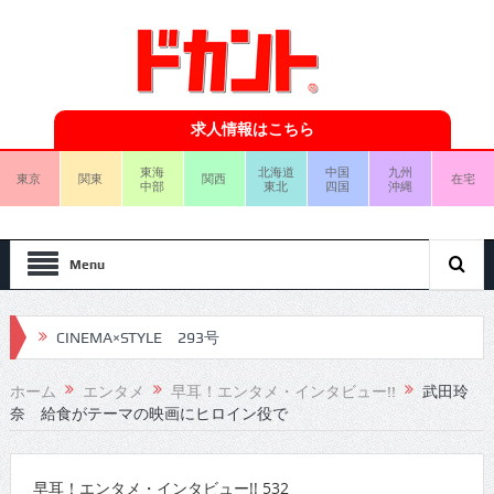
求人情報はこちら
東海
北海道
中国
九州
東京
関東
関西
在宅
中部
東北
四国
沖縄
Menu
CINEMA×STYLE 293号
CINEMA×STYLE 292号
ホーム
エンタメ
早耳！エンタメ・インタビュー!!
武田玲
奈 給食がテーマの映画にヒロイン役で
CINEMA×STYLE 291号
CINEMA×STYLE 290号
早耳！エンタメ・インタビュー!! 532