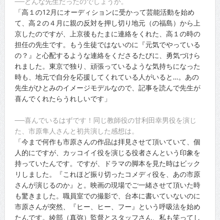
──どんな先生だったのでしょうか。
「高１の12月にオーディションに受かって芸能活動を始め
て、高２の４月に親の反対を押し切り地元（の福島）から上
京したのですが、上京後もたまに連絡をくれた、高１の時の
担任の先生です。もう生徒ではないのに『元気でやっている
の？』と心配するような連絡をくださるたびに、勇気づけら
れました。東京で独り、頑張っているような気持ちになった
時も、地元で自分を応援してくれている人がいると…。あの
先生がひとみのイメージモデルなので、記事を読んで先生が
喜んでくれたらうれしいです」
──喜んでいるはずです！同じ教師役の甘利田幸男役を演じ
た、市原隼人さんと初共演した感想は。
「今まで何作も市原さんの作品は拝見させて頂いていて、個
人的にですが、カッコイイ役を演じる役者さんという印象を
持っていたんです。ですが、ドラマの脚本を見た時はビック
リしました。『これほど振り切ったコメディ役を、あの市原
さんが演じるのか』と。映画の現場でご一緒させて頂いた時
も驚きました。職員室での撮影で、台本に書いていないのに
市原さんが突然、『ヒー、ヒー、フー』という呼吸法を始め
たんです。綾部（真弥）監督とスタッフさん、私も笑ってし