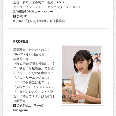
企画・脚本／永森裕二 配給／AMG
エンタテインメント、イオンエンターテイメント
3月6日(金)全国ロードショー
公式HP
(C)2020「おいしい給食」製作委員会
PROFILE
武田玲奈（たけだ・れな）
1997年7月27日生まれ
福島県出身
14年に芸能活動を開始し、15
年、映画『暗殺教室』で女優
デビュー。主な映画出演作に
『ポエトリーエンジェル』
『パパのお弁当は世界一』
『人狼ゲーム インフェルノ』
『少女ピカレスク』などがあ
る。『踊ってミタ』は3月7日
公開予定。
公式Twitter
公式
Instagram