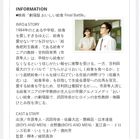
INFORMATION
■映画『劇場版 おいしい給食 Final Battle』
INFO＆STORY
1984年のとある中学校。給食
を愛しすぎるゆえに、給食を
愛せないヤツを許せない「給
食絶対主義者」である給食マ
ニアの教師・甘利田幸男（市
原隼人）は、学校から給食が
なくなるという信じがたい報せに衝撃を受ける。一方、甘利田
最大のライバルで「どちらがよりおいしく給食を食べるか」と
いう超絶給食バトルを繰り広げている生徒の神野ゴウ（佐藤大
志）は、「給食革命」を目指して生徒会選挙への出馬を宣言。
愛する給食を守るため、甘利田は奮闘するが……。市原隼人演じ
る給食マニアの中学教師が主人公の学園グルメコメディ「おい
しい給食」の劇場版で、武田玲奈がヒロインの女性教師・御園
ひとみ役を演じる。
CAST＆STAFF
出演／市原隼人・武田玲奈・佐藤大志・豊嶋花・辻本達規
(BOYS AND MEN)・水野勝(BOYS AND MEN)・直江喜一・ドロ
ンズ石本・いとうまい子・酒向芳
監督・脚本／綾部真弥