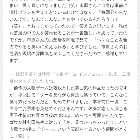
まい、撮り直しになりました（笑）市原さんご自身は事前に
演技プランを考えてきているわけではなく、『毎回分からな
いんです。なんでこんなことをやっているんだろうって
（笑）』とおっしゃっていたので、笑えると思います。私は
お芝居の中で人を笑わせることが一番難しいと思っていたの
ですが、市原さんのお芝居を間近で見て、『ヘンなことを全
力でやると笑いに変えられる』と学びました。市原さんのお
芝居が現場の雰囲気も良くしてくださったので、感謝してい
ます」
──綾部監督とは映画『人狼ゲーム インフェルノ』以来、二度
目のタッグでしたよね。
「前作の人狼ゲームは殺伐とした雰囲気の作品だったのです
が、今回はモニターを見ながら何度も笑っていて。こんなに
笑う方だったんだと、初めて知りました。本番前に一度、ご
自身でお手本を見せてくださるんです。佐藤大志くん演じる
男子生徒の神野ゴウ役の演出は、めっちゃ可愛かったです。
ゴウが甘利田先生に対して『あ、見つかっちゃった！』とい
う驚きの後に『てへっ』という笑顔をするという瞬間がとく
に（笑）」