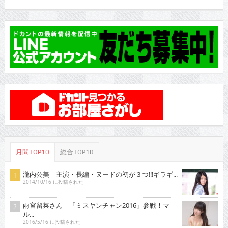
月間TOP10
総合TOP10
瀧内公美 主演・長編・ヌードの初が３つ!!!ギラギ...
2014/10/16 に投稿された
雨宮留菜さん 「ミスヤンチャン2016」参戦！マ
ル...
2016/5/16 に投稿された