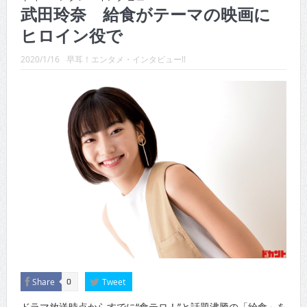
CINEMA×STYLE 289号
武田玲奈 給食がテーマの映画に
ヒロイン役で
CINEMA×STYLE 288号
CINEMA×STYLE 287号
2020/1/16
早耳！エンタメ・インタビュー!!
CINEMA×STYLE 286号
CINEMA×STYLE 285号
CINEMA×STYLE 294号
Share
Tweet
0
ドラマ放送時点からすでに“食テロ！”と話題沸騰の「給食」を