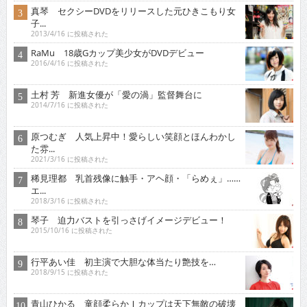
真琴 セクシーDVDをリリースした元ひきこもり女
子...
2013/4/16 に投稿された
RaMu 18歳Gカップ美少女がDVDデビュー
2016/4/16 に投稿された
土村 芳 新進女優が「愛の渦」監督舞台に
2014/7/16 に投稿された
原つむぎ 人気上昇中！愛らしい笑顔とほんわかし
た雰...
2021/3/16 に投稿された
稀見理都 乳首残像に触手・アヘ顔・「らめぇ」……
エ...
2018/3/16 に投稿された
琴子 迫力バストを引っさげイメージデビュー！
2015/10/16 に投稿された
行平あい佳 初主演で大胆な体当たり艶技を…
2018/9/15 に投稿された
青山ひかる 童顔柔らかＩカップは天下無敵の破壊