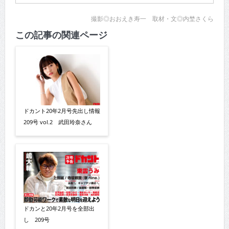
撮影◎おおえき寿一 取材・文◎内埜さくら
この記事の関連ページ
ドカント20年2月号先出し情報
209号 vol.2 武田玲奈さん
ドカンと20年2月号を全部出
し 209号