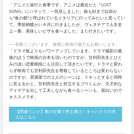
「アニメと旅行と食事です。アニメは最近だと『LOST
SONG』にハマッて、一気見しました。旅も好きで以前か
ら“食の都”と呼ばれているイタリアに行ってみたいと思ってい
て。季節柄暖かい６月に行きましたが、ヴェネチアで人生史
上一番、美味しいピザを食べました。また行きたいです」
──有難うございます。最後に映画の魅力もお願いします。
「ドラマ版よりもパワーアップしています。ドラマ撮影の最
後のほうで映画の台本を頂いたのですが、甘利田先生とひと
みの淡い恋愛模様にも注目して頂きたいです。ドラマと変わ
らず映画でも甘利田先生を尊敬しているところは変わらない
のですが、居酒屋での２人のシーンは、ドキッとすると同時
に笑えるかと。甘利田先生と対立するゴウくんが、天才的な
アイデアを出して工夫しながら食べるシーンも、面白いので
オススメです」
【関連リンク】夜の仕事で男を磨け！キャバクラの求
人はこちら