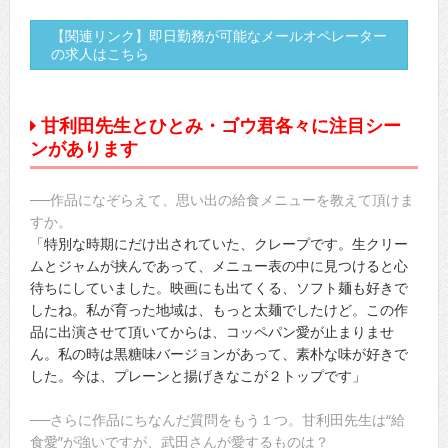
【関連リンク】即日勤務が可能なメールオペレーター
の求人はこちら
甘利田先生とひとみ・ゴウ君各々に注目シー
ンがあります
──作品になぞらえて、思い出の給食メニューを教えて頂けま
すか。
「特別な時期にだけ出されていた、クレープです。生クリー
ムとジャムが挟んであって、メニュー表の中に見つけると心
待ちにしていました。映画にも出てくる、ソフト麺も好きで
したね。私が育った地域は、もっと太麺でしたけど。この作
品に出演させて頂いてからは、コッペパン愛が止まりませ
ん。私の時は黒糖味バージョンがあって、素朴な味が好きで
した。今は、プレーンと揚げきなこが２トップです」
──さらに作品にちなんだ質問をもう１つ。甘利田先生は“給
食愛”が強いですが、武田さんが愛するものは？