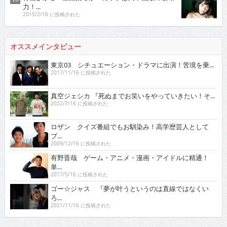
力！...
2015/2/16 に投稿された
オススメインタビュー
東京03 シチュエーション・ドラマに出演！苦境を乗...
2017/11/16 に投稿された
真空ジェシカ 『死ぬまでお笑いをやっていきたい！そ...
2022/7/16 に投稿された
ロザン クイズ番組でもお馴染み！高学歴芸人として
ブ...
2009/12/16 に投稿された
有野晋哉 ゲーム・アニメ・漫画・アイドルに精通！
単...
2017/5/16 に投稿された
ゴー☆ジャス 『夢が叶うというのは直線ではなくい
ろ...
2021/11/16 に投稿された