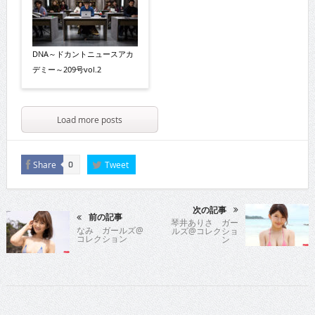
DNA～ドカントニュースアカ
デミー～209号vol.2
Load more posts
Share
Tweet
0
次の記事
前の記事
琴井ありさ ガー
なみ ガールズ@
ルズ@コレクショ
コレクション
ン