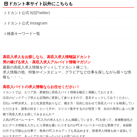
ドカント本サイト以外にこちらも
ドカント公式 X(旧Twitter)
ドカント公式 Instagram
検索キーワード一覧
高収入求人をお探しなら、高収入求人情報誌ドカント
男の稼げる求人・高収入求人アルバイト情報マガジン
最新の高収入求人情報をゲットしてドカント稼ごう。
求人情報の他、特集やインタビュー、グラビアなど仕事を探しながら様々な情
報も・・・。
高収入バイトの求人情報ならお任せください！
ドカントでは、エリア別・業種別に高収入バイト情報を幅広く掲載しております。
注目のピックアップ求人も定期的に更新して参りますので、是非チェックしてみてください。
日払いや即決求人、また社員登用ありなど、働き方・目的に合わせて高収入バイトを検索してい
ただけます。接客が好き！という方や、コツコツ集中するのが得意！等、自分の長所にあった業
種で高収入求人を探してみませんか？
人気のPCオペレーター、PC入力の求人もたくさん掲載しています。PCを使って、各種数値化さ
れたデータ情報を入力したり原稿を書いたりするのがPCオペレーターの主な業務です。未経験
の方でも可能なお仕事で、将来のPCスキルアップも見込めます。新着求人情報も続々追加して
おりますので、きっとアナタに合ったバイトが見つかります。