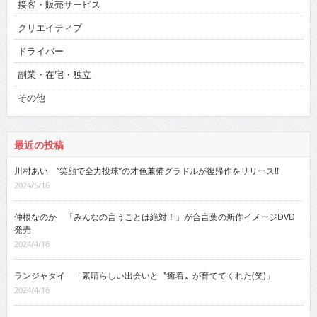
接客・販売サービス
クリエイティブ
ドライバー
副業・在宅・独立
その他
最近の投稿
川村あい “笑顔で全力投球”の才色兼備グラドルが復帰作をリリース!!
2024/5/16
仲根なのか 「みんなの言うことは絶対！」が合言葉の新作イメージDVD
発売
2024/4/16
ランジャタイ 「素晴らしい出会いと〝癒着〟が育ててくれた(笑)」
2024/4/16