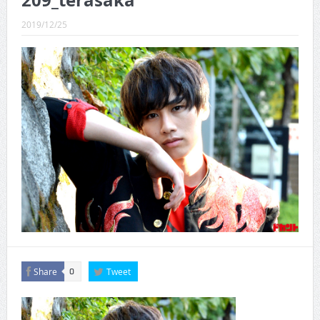
209_terasaka
CINEMA×STYLE 288号
2019/12/25
CINEMA×STYLE 287号
CINEMA×STYLE 286号
CINEMA×STYLE 285号
CINEMA×STYLE 294号
CINEMA×STYLE 293号
Share
Tweet
0