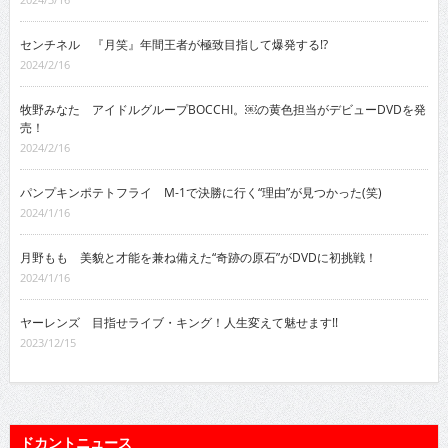
センチネル 『月笑』年間王者が極致目指して爆発する!?
2024/2/16
牧野みなた アイドルグループBOCCHI。￼の黄色担当がデビューDVDを発
売！
2024/2/16
パンプキンポテトフライ M-1で決勝に行く“理由”が見つかった(笑)
2024/1/16
月野もも 美貌と才能を兼ね備えた“奇跡の原石”がDVDに初挑戦！
2024/1/16
ヤーレンズ 目指せライブ・キング！人生変えて魅せます!!
2023/12/15
ドカントニュース