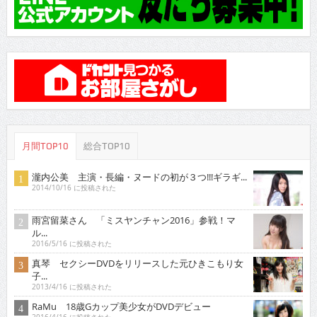
月間TOP10
総合TOP10
瀧内公美 主演・長編・ヌードの初が３つ!!!ギラギ...
2014/10/16 に投稿された
雨宮留菜さん 「ミスヤンチャン2016」参戦！マ
ル...
2016/5/16 に投稿された
真琴 セクシーDVDをリリースした元ひきこもり女
子...
2013/4/16 に投稿された
RaMu 18歳Gカップ美少女がDVDデビュー