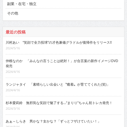
副業・在宅・独立
その他
最近の投稿
川村あい “笑顔で全力投球”の才色兼備グラドルが復帰作をリリース!!
2024/5/16
仲根なのか 「みんなの言うことは絶対！」が合言葉の新作イメージDVD
発売
2024/4/16
ランジャタイ 「素晴らしい出会いと〝癒着〟が育ててくれた(笑)」
2024/4/16
杉本愛莉鈴 無邪気な笑顔で魅了する…“まりり”ちゃん初トレカ発売！
2024/3/16
あぁ～しらき 男かな？女かな？「ずっとフザけていたい！」
2024/3/16