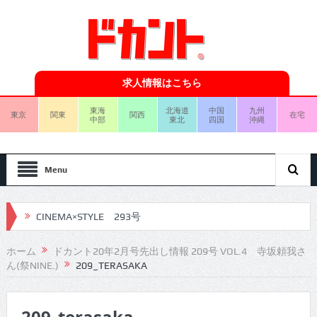
求人情報はこちら
東海
北海道
中国
九州
東京
関東
関西
在宅
中部
東北
四国
沖縄
Menu
CINEMA×STYLE 292号
CINEMA×STYLE 291号
ホーム
ドカント20年2月号先出し情報 209号 VOL.4 寺坂頼我さ
ん(祭NINE.)
209_TERASAKA
CINEMA×STYLE 290号
CINEMA×STYLE 289号