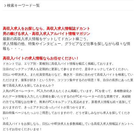
検索キーワード一覧
高収入求人をお探しなら、高収入求人情報誌ドカント
男の稼げる求人・高収入求人アルバイト情報マガジン
最新の高収入求人情報をゲットしてドカント稼ごう。
求人情報の他、特集やインタビュー、グラビアなど仕事を探しながら様々な情
報も・・・。
高収入バイトの求人情報ならお任せください！
ドカントでは、エリア別・業種別に高収入バイト情報を幅広く掲載しております。
注目のピックアップ求人も定期的に更新して参りますので、是非チェックしてみてください。
日払いや即決求人、また社員登用ありなど、働き方・目的に合わせて高収入バイトを検索してい
ただけます。接客が好き！という方や、コツコツ集中するのが得意！等、自分の長所にあった業
種で高収入求人を探してみませんか？
人気のPCオペレーター、PC入力の求人もたくさん掲載しています。PCを使って、各種数値化さ
れたデータ情報を入力したり原稿を書いたりするのがPCオペレーターの主な業務です。未経験
の方でも可能なお仕事で、将来のPCスキルアップも見込めます。新着求人情報も続々追加して
おりますので、きっとアナタに合ったバイトが見つかります。
面白特集ページもたっぷりご用意しておりますので、どうぞ楽しみながら求人を探してくださ
い！
高収入バイトをお探しなら、日払いや即決求人を多数掲載している高収入求人情報誌ドカントへ
どうぞお任せくださいませ！