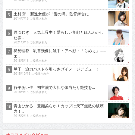
2016/4/16 に投稿された
土村 芳 新進女優が「愛の渦」監督舞台に
2014/7/16 に投稿された
原つむぎ 人気上昇中！愛らしい笑顔とほんわかし
た雰...
2021/3/16 に投稿された
稀見理都 乳首残像に触手・アヘ顔・「らめぇ」……
エ...
2018/3/16 に投稿された
琴子 迫力バストを引っさげイメージデビュー！
2015/10/16 に投稿された
行平あい佳 初主演で大胆な体当たり艶技を…
2018/9/15 に投稿された
青山ひかる 童顔柔らかＩカップは天下無敵の破壊
力！...
2015/2/16 に投稿された
オススメインタビュー