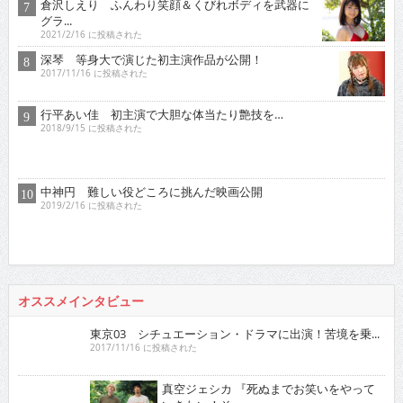
2021/2/16 に投稿された
深琴 等身大で演じた初主演作品が公開！
2017/11/16 に投稿された
行平あい佳 初主演で大胆な体当たり艶技を…
2018/9/15 に投稿された
中神円 難しい役どころに挑んだ映画公開
2019/2/16 に投稿された
オススメインタビュー
東京03 シチュエーション・ドラマに出演！苦境を乗...
2017/11/16 に投稿された
真空ジェシカ 『死ぬまでお笑いをやって
いきたい！そ...
2022/7/16 に投稿された
ロザン クイズ番組でもお馴染み！高学歴芸人として
ブ...