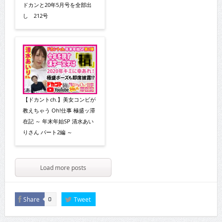
ドカンと20年5月号を全部出
し 212号
【ドカントch.】美女コンビが
教えちゃう Oh!仕事 極盛ッ滞
在記 ～ 年末年始SP 清水あい
りさん パート2編 ～
Load more posts
Share
Tweet
0