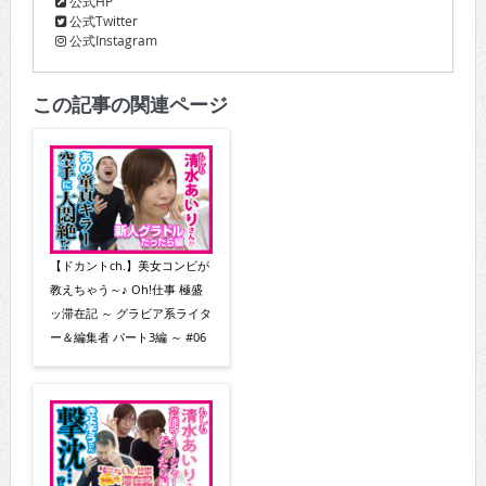
公式HP
公式Twitter
公式Instagram
この記事の関連ページ
【ドカントch.】美女コンビが
教えちゃう～♪ Oh!仕事 極盛
ッ滞在記 ～ グラビア系ライタ
ー＆編集者 パート3編 ～ #06