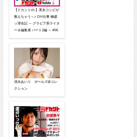
【ドカントch.】美女コンビが
教えちゃう～♪ Oh!仕事 極盛
ッ滞在記 ～ グラビア系ライタ
ー＆編集者 パート2編 ～ #06
清水あいり ガールズ@コレ
クション