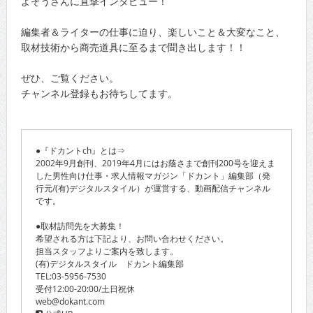
よぞうさんに直撃インタビュー！
編集者＆ライターの仕事に迫り、楽しいこと＆大変なこと、
取材技術から商売道具に至るまで聞き出します！！
ぜひ、ご覧ください。
チャンネル登録もお待ちしてます。
●『ドカントch』とは⇒
2002年9月創刊、2019年4月にはお蔭さまで創刊200号を迎えま
した男性向け仕事・求人情報マガジン「ドカント」編集部（発
行元/(有)デジタルスタイル）が運営する、動画配信チャンネル
です。
●取材訪問先を大募集！
希望される方は下記より、お問い合わせください。
担当スタッフよりご案内を致します。
(有)デジタルスタイル ドカント編集部
TEL:03-5956-7530
受付12:00-20:00/土日祝休
web@dokant.com