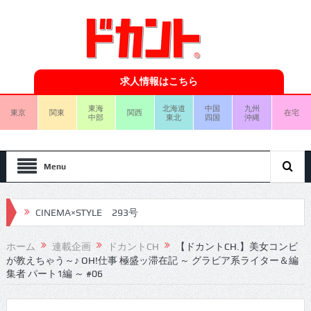
求人情報はこちら
東海
北海道
中国
九州
東京
関東
関西
在宅
中部
東北
四国
沖縄
Menu
CINEMA×STYLE 293号
CINEMA×STYLE 292号
ホーム
連載企画
ドカントCH
【ドカントCH.】美女コンビ
が教えちゃう～♪ OH!仕事 極盛ッ滞在記 ～ グラビア系ライター＆編
CINEMA×STYLE 291号
集者 パート1編 ～ #06
CINEMA×STYLE 290号