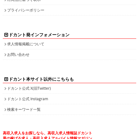
ドカント発インフォメーション
求人情報掲載について
お問い合わせ
ドカント本サイト以外にこちらも
ドカント公式 X(旧Twitter)
ドカント公式 Instagram
検索キーワード一覧
高収入求人をお探しなら、高収入求人情報誌ドカント
男の稼げる求人・高収入求人アルバイト情報マガジン
最新の高収入求人情報をゲットしてドカント稼ごう。
求人情報の他、特集やインタビュー、グラビアなど仕事を探しながら様々な情
報も・・・。