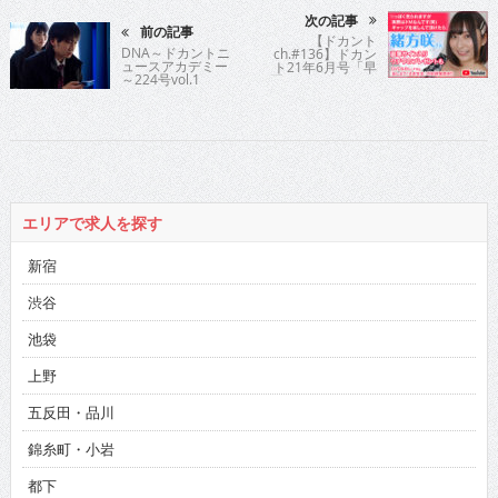
次の記事
前の記事
【ドカント
DNA～ドカントニ
ch.#136】ドカン
ュースアカデミー
ト21年6月号「早
～224号vol.1
耳！エンタメ・イ
ンタビュー564」
緒方咲さんの動画
第3弾！
エリアで求人を探す
新宿
渋谷
池袋
上野
五反田・品川
錦糸町・小岩
都下