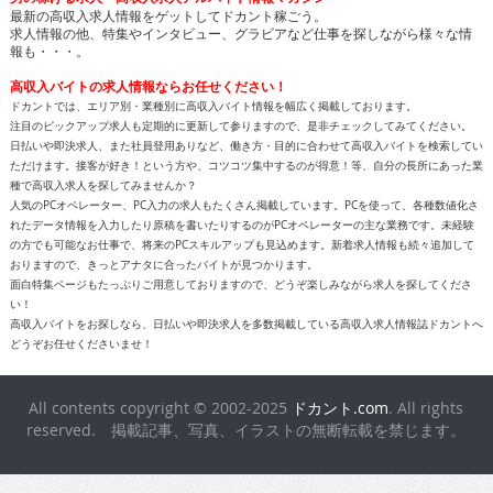
高収入バイトの求人情報ならお任せください！
ドカントでは、エリア別・業種別に高収入バイト情報を幅広く掲載しております。
注目のピックアップ求人も定期的に更新して参りますので、是非チェックしてみてください。
日払いや即決求人、また社員登用ありなど、働き方・目的に合わせて高収入バイトを検索してい
ただけます。接客が好き！という方や、コツコツ集中するのが得意！等、自分の長所にあった業
種で高収入求人を探してみませんか？
人気のPCオペレーター、PC入力の求人もたくさん掲載しています。PCを使って、各種数値化さ
れたデータ情報を入力したり原稿を書いたりするのがPCオペレーターの主な業務です。未経験
の方でも可能なお仕事で、将来のPCスキルアップも見込めます。新着求人情報も続々追加して
おりますので、きっとアナタに合ったバイトが見つかります。
面白特集ページもたっぷりご用意しておりますので、どうぞ楽しみながら求人を探してくださ
い！
高収入バイトをお探しなら、日払いや即決求人を多数掲載している高収入求人情報誌ドカントへ
どうぞお任せくださいませ！
All contents copyright © 2002-2025
ドカント.com
. All rights
reserved. 掲載記事、写真、イラストの無断転載を禁じます。