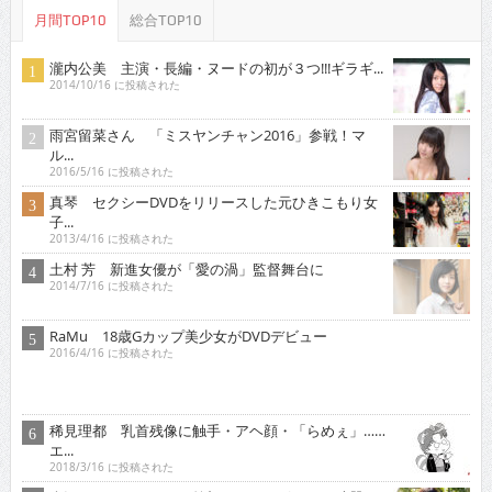
月間TOP10
総合TOP10
瀧内公美 主演・長編・ヌードの初が３つ!!!ギラギ...
2014/10/16 に投稿された
雨宮留菜さん 「ミスヤンチャン2016」参戦！マ
ル...
2016/5/16 に投稿された
真琴 セクシーDVDをリリースした元ひきこもり女
子...
2013/4/16 に投稿された
土村 芳 新進女優が「愛の渦」監督舞台に
2014/7/16 に投稿された
RaMu 18歳Gカップ美少女がDVDデビュー
2016/4/16 に投稿された
稀見理都 乳首残像に触手・アヘ顔・「らめぇ」……
エ...
2018/3/16 に投稿された
倉沢しえり ふんわり笑顔＆くびれボディを武器に
グラ...