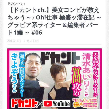
CINEMA×STYLE 289号
ドカントch
【ドカントch.】美女コンビが教え
CINEMA×STYLE 288号
ちゃう～♪ Oh!仕事 極盛ッ滞在記 ～
CINEMA×STYLE 287号
グラビア系ライター＆編集者 パー
CINEMA×STYLE 286号
ト1編 ～ #06
CINEMA×STYLE 285号
2019/11/1
ドカントch
CINEMA×STYLE 294号