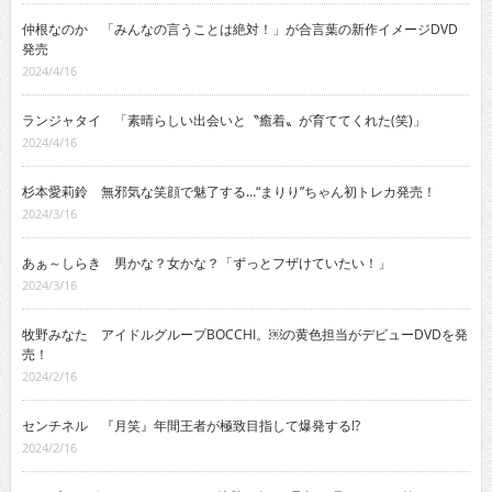
仲根なのか 「みんなの言うことは絶対！」が合言葉の新作イメージDVD
発売
2024/4/16
ランジャタイ 「素晴らしい出会いと〝癒着〟が育ててくれた(笑)」
2024/4/16
杉本愛莉鈴 無邪気な笑顔で魅了する…“まりり”ちゃん初トレカ発売！
2024/3/16
あぁ～しらき 男かな？女かな？「ずっとフザけていたい！」
2024/3/16
牧野みなた アイドルグループBOCCHI。￼の黄色担当がデビューDVDを発
売！
2024/2/16
センチネル 『月笑』年間王者が極致目指して爆発する!?
2024/2/16