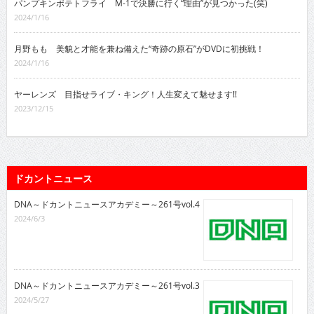
パンプキンポテトフライ M-1で決勝に行く“理由”が見つかった(笑)
2024/1/16
月野もも 美貌と才能を兼ね備えた“奇跡の原石”がDVDに初挑戦！
2024/1/16
ヤーレンズ 目指せライブ・キング！人生変えて魅せます!!
2023/12/15
ドカントニュース
DNA～ドカントニュースアカデミー～261号vol.4
2024/6/3
DNA～ドカントニュースアカデミー～261号vol.3
2024/5/27