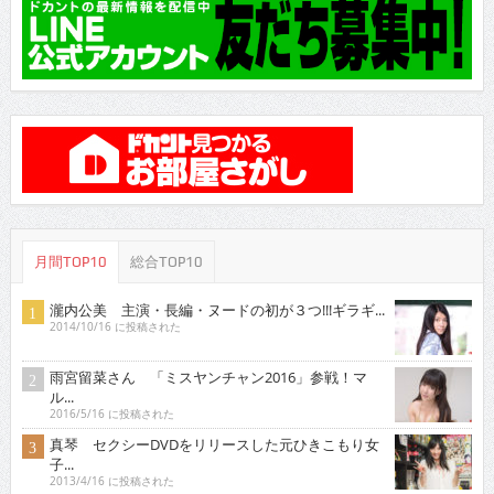
月間TOP10
総合TOP10
瀧内公美 主演・長編・ヌードの初が３つ!!!ギラギ...
2014/10/16 に投稿された
雨宮留菜さん 「ミスヤンチャン2016」参戦！マ
ル...
2016/5/16 に投稿された
真琴 セクシーDVDをリリースした元ひきこもり女
子...
2013/4/16 に投稿された