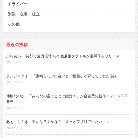
ドライバー
副業・在宅・独立
その他
最近の投稿
川村あい “笑顔で全力投球”の才色兼備グラドルが復帰作をリリース!!
2024/5/16
ランジャタイ 「素晴らしい出会いと〝癒着〟が育ててくれた(笑)」
2024/4/16
仲根なのか 「みんなの言うことは絶対！」が合言葉の新作イメージDVD
発売
2024/4/16
あぁ～しらき 男かな？女かな？「ずっとフザけていたい！」
2024/3/16