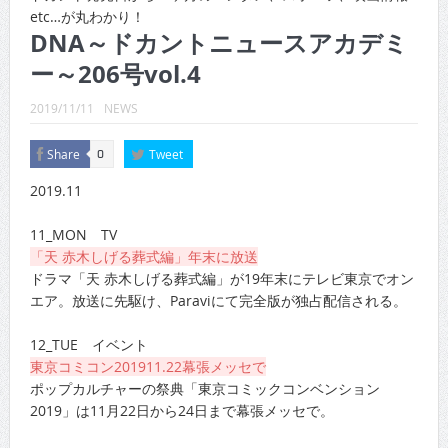
CINEMA×STYLE 289号
etc…が丸わかり！
DNA～ドカントニュースアカデミ
CINEMA×STYLE 288号
ー～206号vol.4
CINEMA×STYLE 287号
2019/11/11
NEWS
CINEMA×STYLE 286号
Share
Tweet
0
CINEMA×STYLE 285号
2019.11
CINEMA×STYLE 294号
11_MON TV
「天 赤木しげる葬式編」年末に放送
ドラマ「天 赤木しげる葬式編」が19年末にテレビ東京でオン
エア。放送に先駆け、Paraviにて完全版が独占配信される。
12_TUE イベント
東京コミコン201911.22幕張メッセで
ポップカルチャーの祭典「東京コミックコンベンション
2019」は11月22日から24日まで幕張メッセで。