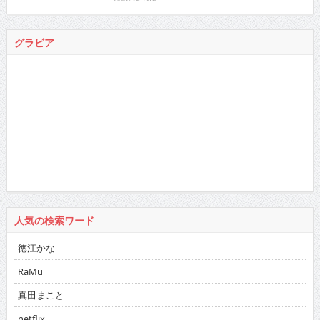
人気の検索ワード
徳江かな
RaMu
真田まこと
netflix
ドカント 2016年