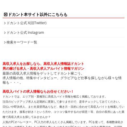
ドカント公式 X(旧Twitter)
ドカント公式 Instagram
検索キーワード一覧
高収入求人をお探しなら、高収入求人情報誌ドカント
男の稼げる求人・高収入求人アルバイト情報マガジン
最新の高収入求人情報をゲットしてドカント稼ごう。
求人情報の他、特集やインタビュー、グラビアなど仕事を探しながら様々な情
報も・・・。
高収入バイトの求人情報ならお任せください！
ドカントでは、エリア別・業種別に高収入バイト情報を幅広く掲載しております。
注目のピックアップ求人も定期的に更新して参りますので、是非チェックしてみてください。
日払いや即決求人、また社員登用ありなど、働き方・目的に合わせて高収入バイトを検索してい
ただけます。接客が好き！という方や、コツコツ集中するのが得意！等、自分の長所にあった業
種で高収入求人を探してみませんか？
人気のPCオペレーター、PC入力の求人もたくさん掲載しています。PCを使って、各種数値化さ
れたデータ情報を入力したり原稿を書いたりするのがPCオペレーターの主な業務です。未経験
の方でも可能なお仕事で、将来のPCスキルアップも見込めます。新着求人情報も続々追加して
おりますので、きっとアナタに合ったバイトが見つかります。
面白特集ページもたっぷりご用意しておりますので、どうぞ楽しみながら求人を探してくださ
い！