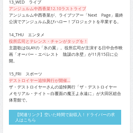
13_WED ライブ
アンジュルム中西香菜12.10ラストライブ
アンジュルム中西香菜が、ライブツアー「Next Page」最終
公演でアンジュルム及びハロー！プロジェクトを卒業する。
14_THU エンタメ
役所広司とテレンス・チャンがタッグを！
主題歌はGLAYの「氷の翼」。役所広司が主演する日中合作映
画「オーバー・エベレスト 陰謀の氷壁」が11月15日に公
開。
15_FRI スポーツ
デストロイヤー追悼興行が開催…
ザ・デストロイヤーさんの追悼興行「ザ・デストロイヤー
メモリアル・ナイト～白覆面の魔王よ永遠に」が大田区総合
体育館で。
【関連リンク】空いた時間で副収入！ドライバーの求
人はこちら