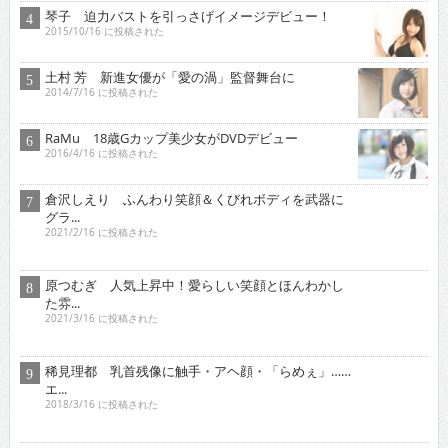
琴子 迫力バストを引っさげイメージデビュー！
2015/10/16 に投稿された
土村 芳 新進女優が「愛の渦」監督舞台に
2014/7/16 に投稿された
RaMu 18歳Gカップ美少女がDVDデビュー
2016/4/16 に投稿された
倉沢しえり ふんわり笑顔＆くびれボディを武器に
グラ...
2021/2/16 に投稿された
原つむぎ 人気上昇中！愛らしい笑顔とほんわかし
た雰...
2021/3/16 に投稿された
稀見理都 乳首残像に触手・アヘ顔・「らめぇ」……
エ...
2018/3/16 に投稿された
行平あい佳 初主演で大胆な体当たり艶技を…
2018/9/15 に投稿された