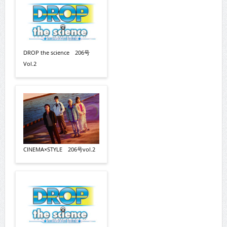
DROP the science 206号
Vol.2
CINEMA×STYLE 206号vol.2