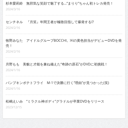
杉本愛莉鈴 無邪気な笑顔で魅了する…“まりり”ちゃん初トレカ発売！
2024/3/16
センチネル 『月笑』年間王者が極致目指して爆発する!?
2024/2/16
牧野みなた アイドルグループBOCCHI。￼の黄色担当がデビューDVDを発
売！
2024/2/16
月野もも 美貌と才能を兼ね備えた“奇跡の原石”がDVDに初挑戦！
2024/1/16
パンプキンポテトフライ M-1で決勝に行く“理由”が見つかった(笑)
2024/1/16
松嶋えいみ “ミラクル神ボディ”グラドルが卒業DVDをリリース
2023/12/15