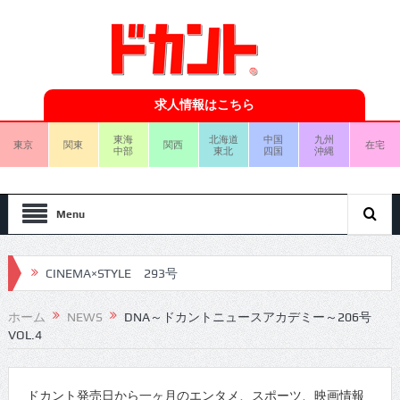
求人情報はこちら
東海
北海道
中国
九州
東京
関東
関西
在宅
中部
東北
四国
沖縄
Menu
CINEMA×STYLE 293号
CINEMA×STYLE 292号
ホーム
NEWS
DNA～ドカントニュースアカデミー～206号
VOL.4
CINEMA×STYLE 291号
CINEMA×STYLE 290号
ドカント発売日から一ヶ月のエンタメ、スポーツ、映画情報