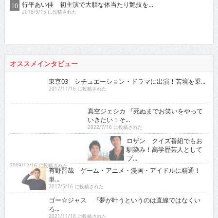
オススメインタビュー
東京03 シチュエーション・ドラマに出演！苦境を乗...
2017/11/16 に投稿された
真空ジェシカ 『死ぬまでお笑いをやって
いきたい！そ...
2022/7/16 に投稿された
ロザン クイズ番組でもお
馴染み！高学歴芸人として
ブ...
2009/12/16 に投稿された
有野晋哉 ゲーム・アニメ・漫画・アイドルに精通！
単...
2017/5/16 に投稿された
ゴー☆ジャス 『夢が叶うというのは直線ではなくい
ろ...
2021/11/16 に投稿された
グラビア