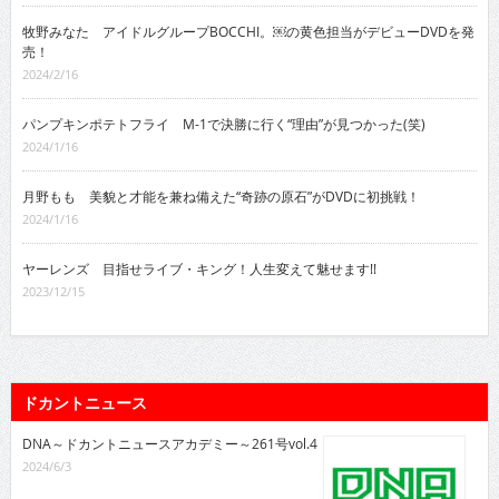
牧野みなた アイドルグループBOCCHI。￼の黄色担当がデビューDVDを発
売！
2024/2/16
パンプキンポテトフライ M-1で決勝に行く“理由”が見つかった(笑)
2024/1/16
月野もも 美貌と才能を兼ね備えた“奇跡の原石”がDVDに初挑戦！
2024/1/16
ヤーレンズ 目指せライブ・キング！人生変えて魅せます!!
2023/12/15
ドカントニュース
DNA～ドカントニュースアカデミー～261号vol.4
2024/6/3