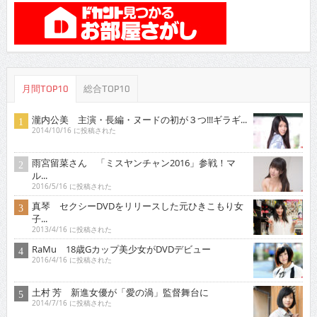
月間TOP10
総合TOP10
瀧内公美 主演・長編・ヌードの初が３つ!!!ギラギ...
2014/10/16 に投稿された
雨宮留菜さん 「ミスヤンチャン2016」参戦！マ
ル...
2016/5/16 に投稿された
真琴 セクシーDVDをリリースした元ひきこもり女
子...
2013/4/16 に投稿された
RaMu 18歳Gカップ美少女がDVDデビュー
2016/4/16 に投稿された
土村 芳 新進女優が「愛の渦」監督舞台に
2014/7/16 に投稿された