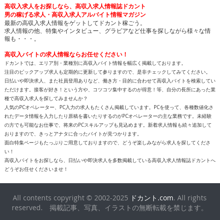
高収入求人をお探しなら、高収入求人情報誌ドカント
男の稼げる求人・高収入求人アルバイト情報マガジン
最新の高収入求人情報をゲットしてドカント稼ごう。
求人情報の他、特集やインタビュー、グラビアなど仕事を探しながら様々な情
報も・・・。
高収入バイトの求人情報ならお任せください！
ドカントでは、エリア別・業種別に高収入バイト情報を幅広く掲載しております。
注目のピックアップ求人も定期的に更新して参りますので、是非チェックしてみてください。
日払いや即決求人、また社員登用ありなど、働き方・目的に合わせて高収入バイトを検索してい
ただけます。接客が好き！という方や、コツコツ集中するのが得意！等、自分の長所にあった業
種で高収入求人を探してみませんか？
人気のPCオペレーター、PC入力の求人もたくさん掲載しています。PCを使って、各種数値化さ
れたデータ情報を入力したり原稿を書いたりするのがPCオペレーターの主な業務です。未経験
の方でも可能なお仕事で、将来のPCスキルアップも見込めます。新着求人情報も続々追加して
おりますので、きっとアナタに合ったバイトが見つかります。
面白特集ページもたっぷりご用意しておりますので、どうぞ楽しみながら求人を探してくださ
い！
高収入バイトをお探しなら、日払いや即決求人を多数掲載している高収入求人情報誌ドカントへ
どうぞお任せくださいませ！
All contents copyright © 2002-2025
ドカント.com
. All rights
reserved. 掲載記事、写真、イラストの無断転載を禁じます。