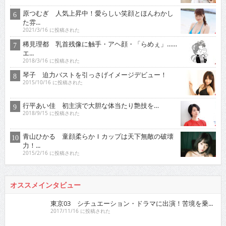
原つむぎ 人気上昇中！愛らしい笑顔とほんわかし
た雰...
2021/3/16 に投稿された
稀見理都 乳首残像に触手・アヘ顔・「らめぇ」……
エ...
2018/3/16 に投稿された
琴子 迫力バストを引っさげイメージデビュー！
2015/10/16 に投稿された
行平あい佳 初主演で大胆な体当たり艶技を…
2018/9/15 に投稿された
青山ひかる 童顔柔らかＩカップは天下無敵の破壊
力！...
2015/2/16 に投稿された
オススメインタビュー
東京03 シチュエーション・ドラマに出演！苦境を乗...
2017/11/16 に投稿された