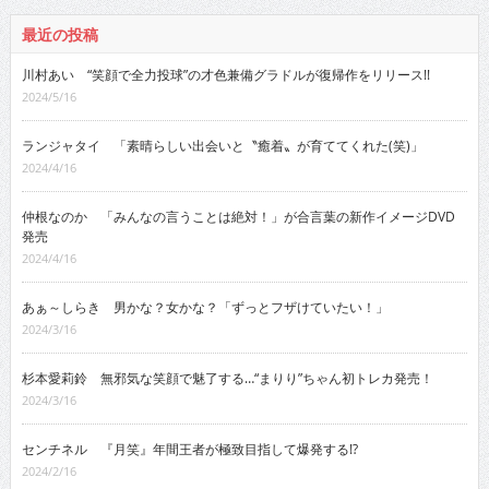
最近の投稿
川村あい “笑顔で全力投球”の才色兼備グラドルが復帰作をリリース!!
2024/5/16
ランジャタイ 「素晴らしい出会いと〝癒着〟が育ててくれた(笑)」
2024/4/16
仲根なのか 「みんなの言うことは絶対！」が合言葉の新作イメージDVD
発売
2024/4/16
あぁ～しらき 男かな？女かな？「ずっとフザけていたい！」
2024/3/16
杉本愛莉鈴 無邪気な笑顔で魅了する…“まりり”ちゃん初トレカ発売！
2024/3/16
センチネル 『月笑』年間王者が極致目指して爆発する!?
2024/2/16