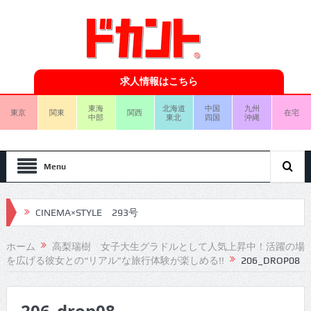
求人情報はこちら
東海
北海道
中国
九州
東京
関東
関西
在宅
中部
東北
四国
沖縄
Menu
CINEMA×STYLE 293号
CINEMA×STYLE 292号
ホーム
高梨瑞樹 女子大生グラドルとして人気上昇中！活躍の場
を広げる彼女との“リアル”な旅行体験が楽しめる!!
206_DROP08
CINEMA×STYLE 291号
CINEMA×STYLE 290号