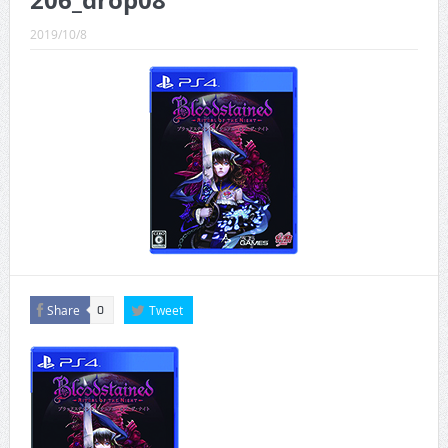
206_drop08
CINEMA×STYLE 289号
2019/10/8
CINEMA×STYLE 288号
CINEMA×STYLE 287号
CINEMA×STYLE 286号
CINEMA×STYLE 285号
CINEMA×STYLE 294号
Share
Tweet
0