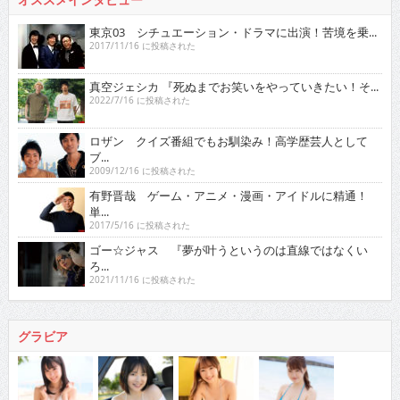
東京03 シチュエーション・ドラマに出演！苦境を乗...
2017/11/16 に投稿された
真空ジェシカ 『死ぬまでお笑いをやっていきたい！そ...
2022/7/16 に投稿された
ロザン クイズ番組でもお馴染み！高学歴芸人として
ブ...
2009/12/16 に投稿された
有野晋哉 ゲーム・アニメ・漫画・アイドルに精通！
単...
2017/5/16 に投稿された
ゴー☆ジャス 『夢が叶うというのは直線ではなくい
ろ...
2021/11/16 に投稿された
グラビア