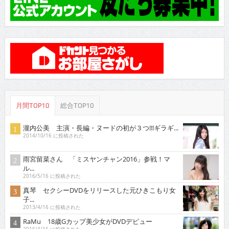
月間TOP10
総合TOP10
瀧内公美 主演・長編・ヌードの初が３つ!!!ギラギ...
2014/10/16 に投稿された
雨宮留菜さん 「ミスヤンチャン2016」参戦！マ
ル...
2016/5/16 に投稿された
真琴 セクシーDVDをリリースした元ひきこもり女
子...
2013/4/16 に投稿された
RaMu 18歳Gカップ美少女がDVDデビュー