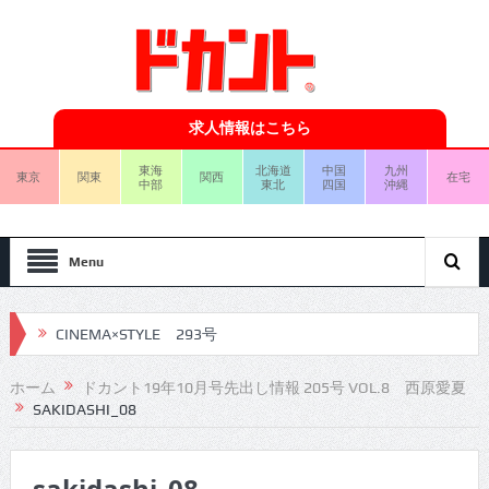
求人情報はこちら
東海
北海道
中国
九州
東京
関東
関西
在宅
中部
東北
四国
沖縄
Menu
CINEMA×STYLE 293号
CINEMA×STYLE 292号
ホーム
ドカント19年10月号先出し情報 205号 VOL.8 西原愛夏
SAKIDASHI_08
CINEMA×STYLE 291号
CINEMA×STYLE 290号