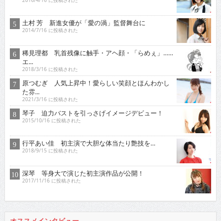
2016/4/16 に投稿された
土村 芳 新進女優が「愛の渦」監督舞台に
2014/7/16 に投稿された
稀見理都 乳首残像に触手・アヘ顔・「らめぇ」……
エ...
2018/3/16 に投稿された
原つむぎ 人気上昇中！愛らしい笑顔とほんわかし
た雰...
2021/3/16 に投稿された
琴子 迫力バストを引っさげイメージデビュー！
2015/10/16 に投稿された
行平あい佳 初主演で大胆な体当たり艶技を…
2018/9/15 に投稿された
深琴 等身大で演じた初主演作品が公開！
2017/11/16 に投稿された
オススメインタビュー