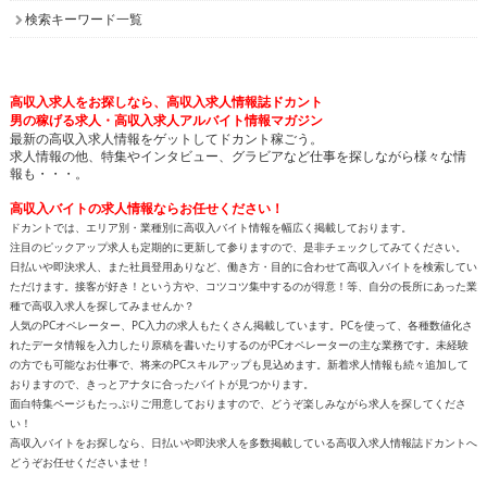
検索キーワード一覧
高収入求人をお探しなら、高収入求人情報誌ドカント
男の稼げる求人・高収入求人アルバイト情報マガジン
最新の高収入求人情報をゲットしてドカント稼ごう。
求人情報の他、特集やインタビュー、グラビアなど仕事を探しながら様々な情
報も・・・。
高収入バイトの求人情報ならお任せください！
ドカントでは、エリア別・業種別に高収入バイト情報を幅広く掲載しております。
注目のピックアップ求人も定期的に更新して参りますので、是非チェックしてみてください。
日払いや即決求人、また社員登用ありなど、働き方・目的に合わせて高収入バイトを検索してい
ただけます。接客が好き！という方や、コツコツ集中するのが得意！等、自分の長所にあった業
種で高収入求人を探してみませんか？
人気のPCオペレーター、PC入力の求人もたくさん掲載しています。PCを使って、各種数値化さ
れたデータ情報を入力したり原稿を書いたりするのがPCオペレーターの主な業務です。未経験
の方でも可能なお仕事で、将来のPCスキルアップも見込めます。新着求人情報も続々追加して
おりますので、きっとアナタに合ったバイトが見つかります。
面白特集ページもたっぷりご用意しておりますので、どうぞ楽しみながら求人を探してくださ
い！
高収入バイトをお探しなら、日払いや即決求人を多数掲載している高収入求人情報誌ドカントへ
どうぞお任せくださいませ！