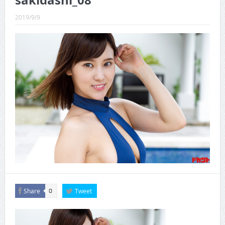
sakidashi_08
CINEMA×STYLE 289号
2019/9/9
CINEMA×STYLE 288号
CINEMA×STYLE 287号
CINEMA×STYLE 286号
CINEMA×STYLE 285号
CINEMA×STYLE 294号
Share
Tweet
0