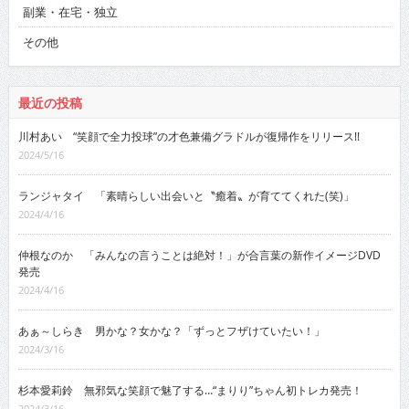
副業・在宅・独立
その他
最近の投稿
川村あい “笑顔で全力投球”の才色兼備グラドルが復帰作をリリース!!
2024/5/16
ランジャタイ 「素晴らしい出会いと〝癒着〟が育ててくれた(笑)」
2024/4/16
仲根なのか 「みんなの言うことは絶対！」が合言葉の新作イメージDVD
発売
2024/4/16
あぁ～しらき 男かな？女かな？「ずっとフザけていたい！」
2024/3/16
杉本愛莉鈴 無邪気な笑顔で魅了する…“まりり”ちゃん初トレカ発売！
2024/3/16