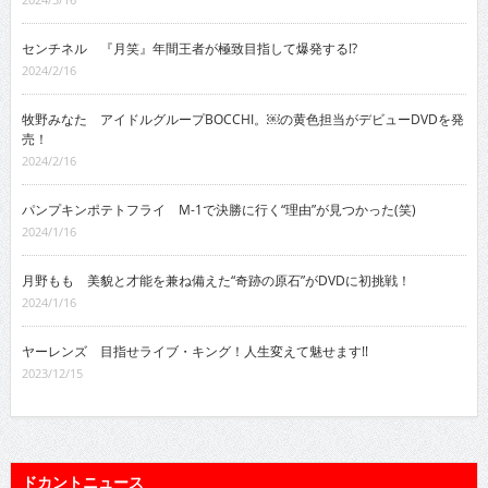
センチネル 『月笑』年間王者が極致目指して爆発する!?
2024/2/16
牧野みなた アイドルグループBOCCHI。￼の黄色担当がデビューDVDを発
売！
2024/2/16
パンプキンポテトフライ M-1で決勝に行く“理由”が見つかった(笑)
2024/1/16
月野もも 美貌と才能を兼ね備えた“奇跡の原石”がDVDに初挑戦！
2024/1/16
ヤーレンズ 目指せライブ・キング！人生変えて魅せます!!
2023/12/15
ドカントニュース