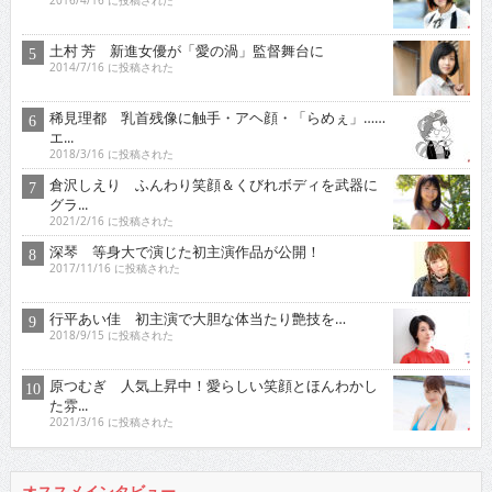
2016/4/16 に投稿された
土村 芳 新進女優が「愛の渦」監督舞台に
2014/7/16 に投稿された
稀見理都 乳首残像に触手・アヘ顔・「らめぇ」……
エ...
2018/3/16 に投稿された
倉沢しえり ふんわり笑顔＆くびれボディを武器に
グラ...
2021/2/16 に投稿された
深琴 等身大で演じた初主演作品が公開！
2017/11/16 に投稿された
行平あい佳 初主演で大胆な体当たり艶技を…
2018/9/15 に投稿された
原つむぎ 人気上昇中！愛らしい笑顔とほんわかし
た雰...
2021/3/16 に投稿された
オススメインタビュー