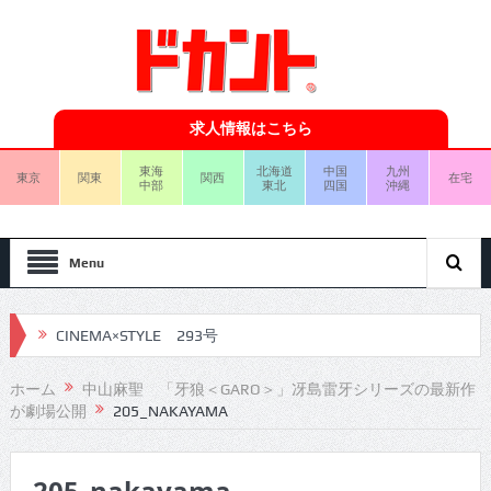
求人情報はこちら
東海
北海道
中国
九州
東京
関東
関西
在宅
中部
東北
四国
沖縄
Menu
CINEMA×STYLE 293号
CINEMA×STYLE 292号
ホーム
中山麻聖 「牙狼＜GARO＞」冴島雷牙シリーズの最新作
が劇場公開
205_NAKAYAMA
CINEMA×STYLE 291号
CINEMA×STYLE 290号