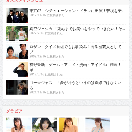
東京03 シチュエーション・ドラマに出演！苦境を乗...
2017/11/16 に投稿された
真空ジェシカ 『死ぬまでお笑いをやっていきたい！そ...
2022/7/16 に投稿された
ロザン クイズ番組でもお馴染み！高学歴芸人として
ブ...
2009/12/16 に投稿された
有野晋哉 ゲーム・アニメ・漫画・アイドルに精通！
単...
2017/5/16 に投稿された
ゴー☆ジャス 『夢が叶うというのは直線ではなくい
ろ...
2021/11/16 に投稿された
グラビア