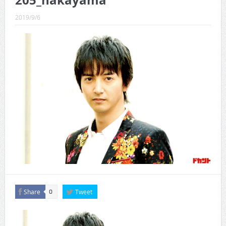
205_nakayama
CINEMA×STYLE 289号
2019/9/6
CINEMA×STYLE 288号
CINEMA×STYLE 287号
CINEMA×STYLE 286号
CINEMA×STYLE 285号
CINEMA×STYLE 294号
Share
Tweet
0