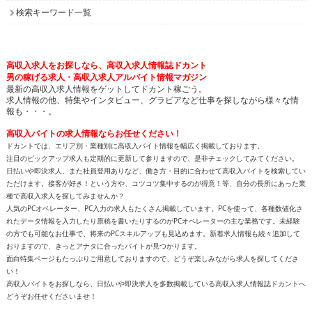
検索キーワード一覧
高収入求人をお探しなら、高収入求人情報誌ドカント
男の稼げる求人・高収入求人アルバイト情報マガジン
最新の高収入求人情報をゲットしてドカント稼ごう。
求人情報の他、特集やインタビュー、グラビアなど仕事を探しながら様々な情
報も・・・。
高収入バイトの求人情報ならお任せください！
ドカントでは、エリア別・業種別に高収入バイト情報を幅広く掲載しております。
注目のピックアップ求人も定期的に更新して参りますので、是非チェックしてみてください。
日払いや即決求人、また社員登用ありなど、働き方・目的に合わせて高収入バイトを検索してい
ただけます。接客が好き！という方や、コツコツ集中するのが得意！等、自分の長所にあった業
種で高収入求人を探してみませんか？
人気のPCオペレーター、PC入力の求人もたくさん掲載しています。PCを使って、各種数値化さ
れたデータ情報を入力したり原稿を書いたりするのがPCオペレーターの主な業務です。未経験
の方でも可能なお仕事で、将来のPCスキルアップも見込めます。新着求人情報も続々追加して
おりますので、きっとアナタに合ったバイトが見つかります。
面白特集ページもたっぷりご用意しておりますので、どうぞ楽しみながら求人を探してくださ
い！
高収入バイトをお探しなら、日払いや即決求人を多数掲載している高収入求人情報誌ドカントへ
どうぞお任せくださいませ！