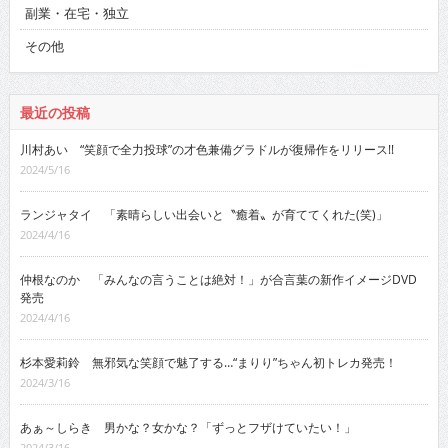
副業・在宅・独立
その他
最近の投稿
川村あい “笑顔で全力投球”の才色兼備グラドルが復帰作をリリース!!
2024/5/16
ランジャタイ 「素晴らしい出会いと〝癒着〟が育ててくれた(笑)」
2024/4/16
仲根なのか 「みんなの言うことは絶対！」が合言葉の新作イメージDVD
発売
2024/4/16
杉本愛莉鈴 無邪気な笑顔で魅了する…“まりり”ちゃん初トレカ発売！
2024/3/16
あぁ～しらき 男かな？女かな？「ずっとフザけていたい！」
2024/3/16