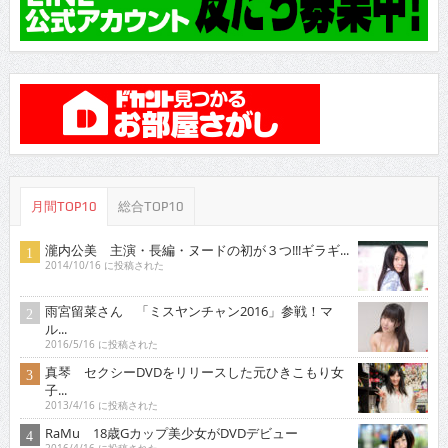
月間TOP10
総合TOP10
瀧内公美 主演・長編・ヌードの初が３つ!!!ギラギ...
2014/10/16 に投稿された
雨宮留菜さん 「ミスヤンチャン2016」参戦！マ
ル...
2016/5/16 に投稿された
真琴 セクシーDVDをリリースした元ひきこもり女
子...
2013/4/16 に投稿された
RaMu 18歳Gカップ美少女がDVDデビュー