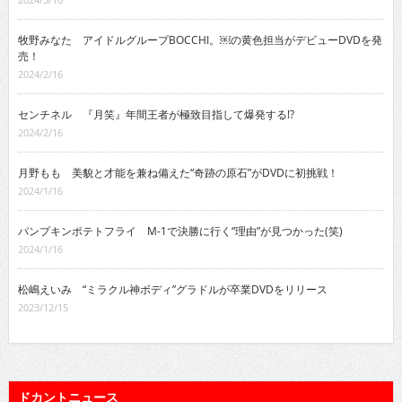
牧野みなた アイドルグループBOCCHI。￼の黄色担当がデビューDVDを発
売！
2024/2/16
センチネル 『月笑』年間王者が極致目指して爆発する!?
2024/2/16
月野もも 美貌と才能を兼ね備えた“奇跡の原石”がDVDに初挑戦！
2024/1/16
パンプキンポテトフライ M-1で決勝に行く“理由”が見つかった(笑)
2024/1/16
松嶋えいみ “ミラクル神ボディ”グラドルが卒業DVDをリリース
2023/12/15
ドカントニュース