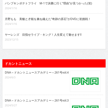
パンプキンポテトフライ M-1で決勝に行く“理由”が見つかった(笑)
2024/1/16
月野もも 美貌と才能を兼ね備えた“奇跡の原石”がDVDに初挑戦！
2024/1/16
ヤーレンズ 目指せライブ・キング！人生変えて魅せます!!
2023/12/15
ドカントニュース
DNA～ドカントニュースアカデミー～261号vol.4
2024/6/3
DNA～ドカントニュースアカデミー～261号vol.3
2024/5/27