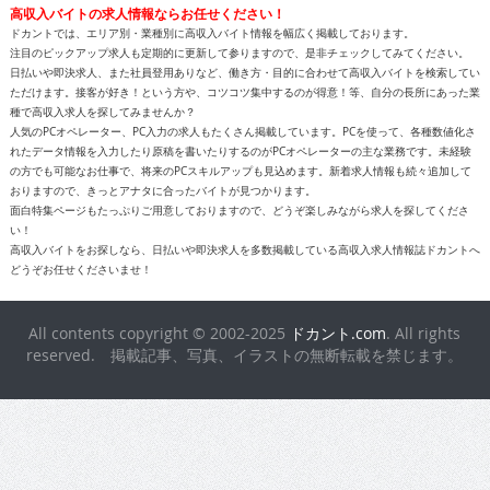
高収入バイトの求人情報ならお任せください！
ドカントでは、エリア別・業種別に高収入バイト情報を幅広く掲載しております。
注目のピックアップ求人も定期的に更新して参りますので、是非チェックしてみてください。
日払いや即決求人、また社員登用ありなど、働き方・目的に合わせて高収入バイトを検索してい
ただけます。接客が好き！という方や、コツコツ集中するのが得意！等、自分の長所にあった業
種で高収入求人を探してみませんか？
人気のPCオペレーター、PC入力の求人もたくさん掲載しています。PCを使って、各種数値化さ
れたデータ情報を入力したり原稿を書いたりするのがPCオペレーターの主な業務です。未経験
の方でも可能なお仕事で、将来のPCスキルアップも見込めます。新着求人情報も続々追加して
おりますので、きっとアナタに合ったバイトが見つかります。
面白特集ページもたっぷりご用意しておりますので、どうぞ楽しみながら求人を探してくださ
い！
高収入バイトをお探しなら、日払いや即決求人を多数掲載している高収入求人情報誌ドカントへ
どうぞお任せくださいませ！
All contents copyright © 2002-2025
ドカント.com
. All rights
reserved. 掲載記事、写真、イラストの無断転載を禁じます。