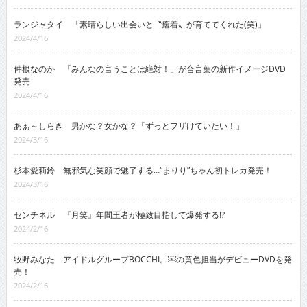
ランジャタイ 「素晴らしい出会いと〝癒着〟が育ててくれた(笑)」
2024/4/16
仲根なのか 「みんなの言うことは絶対！」が合言葉の新作イメージDVD
発売
2024/4/16
あぁ～しらき 男かな？女かな？「ずっとフザけていたい！」
2024/3/16
杉本愛莉鈴 無邪気な笑顔で魅了する…“まりり”ちゃん初トレカ発売！
2024/3/16
センチネル 『月笑』年間王者が極致目指して爆発する!?
2024/2/16
牧野みなた アイドルグループBOCCHI。￼の黄色担当がデビューDVDを発
売！
2024/2/16