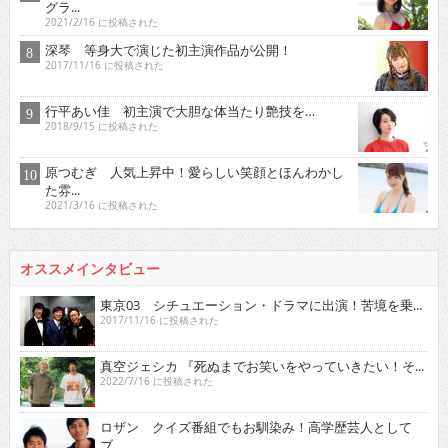
グラ...
2021/2/16 に投稿された
深琴 等身大で演じた初主演作品が公開！
2017/11/16 に投稿された
行平あい佳 初主演で大胆な体当たり艶技を…
2018/9/15 に投稿された
原つむぎ 人気上昇中！愛らしい笑顔とほんわかし
た雰...
2021/3/16 に投稿された
オススメインタビュー
東京03 シチュエーション・ドラマに出演！苦境を乗...
2017/11/16 に投稿された
真空ジェシカ 『死ぬまでお笑いをやっていきたい！そ...
2022/7/16 に投稿された
ロザン クイズ番組でもお馴染み！高学歴芸人として
ブ...