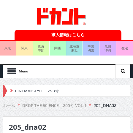
求人情報はこちら
東海
北海道
中国
九州
東京
関東
関西
在宅
中部
東北
四国
沖縄
Menu
CINEMA×STYLE 293号
CINEMA×STYLE 292号
ホーム
DROP THE SCIENCE 205号 VOL.1
205_DNA02
CINEMA×STYLE 291号
205_dna02
CINEMA×STYLE 290号