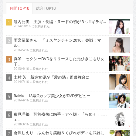
月間TOP10
総合TOP10
瀧内公美 主演・長編・ヌードの初が３つ!!!ギラギ...
2014/10/16 に投稿された
雨宮留菜さん 「ミスヤンチャン2016」参戦！マ
ル...
2016/5/16 に投稿された
真琴 セクシーDVDをリリースした元ひきこもり女
子...
2013/4/16 に投稿された
土村 芳 新進女優が「愛の渦」監督舞台に
2014/7/16 に投稿された
RaMu 18歳Gカップ美少女がDVDデビュー
2016/4/16 に投稿された
稀見理都 乳首残像に触手・アヘ顔・「らめぇ」……
エ...
2018/3/16 に投稿された
倉沢しえり ふんわり笑顔＆くびれボディを武器に