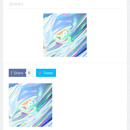
CINEMA×STYLE 289号
2019/9/2
CINEMA×STYLE 288号
CINEMA×STYLE 287号
CINEMA×STYLE 286号
CINEMA×STYLE 285号
CINEMA×STYLE 294号
Share
Tweet
0