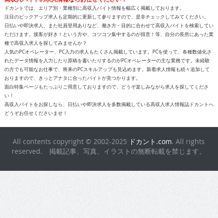
ドカントでは、エリア別・業種別に高収入バイト情報を幅広く掲載しております。
注目のピックアップ求人も定期的に更新して参りますので、是非チェックしてみてください。
日払いや即決求人、また社員登用ありなど、働き方・目的に合わせて高収入バイトを検索してい
ただけます。接客が好き！という方や、コツコツ集中するのが得意！等、自分の長所にあった業
種で高収入求人を探してみませんか？
人気のPCオペレーター、PC入力の求人もたくさん掲載しています。PCを使って、各種数値化さ
れたデータ情報を入力したり原稿を書いたりするのがPCオペレーターの主な業務です。未経験
の方でも可能なお仕事で、将来のPCスキルアップも見込めます。新着求人情報も続々追加して
おりますので、きっとアナタに合ったバイトが見つかります。
面白特集ページもたっぷりご用意しておりますので、どうぞ楽しみながら求人を探してくださ
い！
高収入バイトをお探しなら、日払いや即決求人を多数掲載している高収入求人情報誌ドカントへ
どうぞお任せくださいませ！
All contents copyright © 2002-2025
ドカント.com
. All rights
reserved. 掲載記事、写真、イラストの無断転載を禁じます。