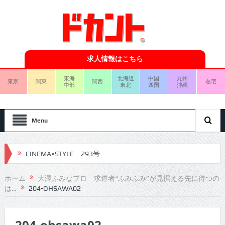
求人情報はこちら
東海
北海道
中国
九州
東京
関東
関西
在宅
中部
東北
四国
沖縄
Menu
CINEMA×STYLE 293号
CINEMA×STYLE 292号
ホーム
大澤ふみなプロ 求道者“ふみふみ”が見据える先に待つの
は…
204-OHSAWA02
CINEMA×STYLE 291号
CINEMA×STYLE 290号