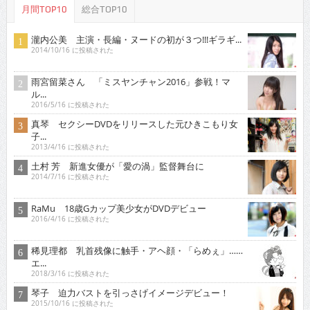
月間TOP10
総合TOP10
瀧内公美 主演・長編・ヌードの初が３つ!!!ギラギ...
2014/10/16 に投稿された
雨宮留菜さん 「ミスヤンチャン2016」参戦！マ
ル...
2016/5/16 に投稿された
真琴 セクシーDVDをリリースした元ひきこもり女
子...
2013/4/16 に投稿された
土村 芳 新進女優が「愛の渦」監督舞台に
2014/7/16 に投稿された
RaMu 18歳Gカップ美少女がDVDデビュー
2016/4/16 に投稿された
稀見理都 乳首残像に触手・アヘ顔・「らめぇ」……
エ...
2018/3/16 に投稿された
琴子 迫力バストを引っさげイメージデビュー！
2015/10/16 に投稿された