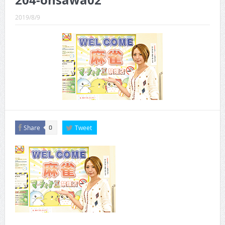
204-ohsawa02
CINEMA×STYLE 289号
2019/8/9
CINEMA×STYLE 288号
CINEMA×STYLE 287号
CINEMA×STYLE 286号
CINEMA×STYLE 285号
CINEMA×STYLE 294号
Share
Tweet
0