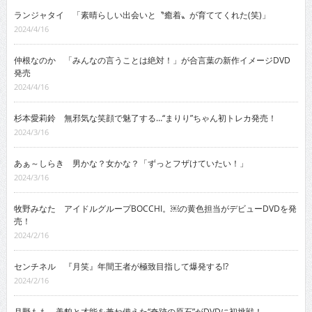
ランジャタイ 「素晴らしい出会いと〝癒着〟が育ててくれた(笑)」
2024/4/16
仲根なのか 「みんなの言うことは絶対！」が合言葉の新作イメージDVD
発売
2024/4/16
杉本愛莉鈴 無邪気な笑顔で魅了する…“まりり”ちゃん初トレカ発売！
2024/3/16
あぁ～しらき 男かな？女かな？「ずっとフザけていたい！」
2024/3/16
牧野みなた アイドルグループBOCCHI。￼の黄色担当がデビューDVDを発
売！
2024/2/16
センチネル 『月笑』年間王者が極致目指して爆発する!?
2024/2/16
月野もも 美貌と才能を兼ね備えた“奇跡の原石”がDVDに初挑戦！