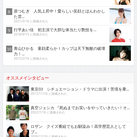
原つむぎ 人気上昇中！愛らしい笑顔とほんわかし
た雰...
2021/3/16 に投稿された
行平あい佳 初主演で大胆な体当たり艶技を…
2018/9/15 に投稿された
青山ひかる 童顔柔らかＩカップは天下無敵の破壊
力！...
2015/2/16 に投稿された
オススメインタビュー
東京03 シチュエーション・ドラマに出演！苦境を乗...
2017/11/16 に投稿された
真空ジェシカ 『死ぬまでお笑いをやっていきたい！そ...
2022/7/16 に投稿された
ロザン クイズ番組でもお馴染み！高学歴芸人として
ブ...
2009/12/16 に投稿された