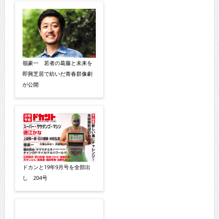
嶺豪一 若者の葛藤と未来を
即興芝居で紡いだ青春群像劇
が公開
ドカンと19年9月号を全部出
し 204号