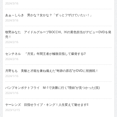
2024/3/16
あぁ～しらき 男かな？女かな？「ずっとフザけていたい！」
2024/3/16
牧野みなた アイドルグループBOCCHI。￼の黄色担当がデビューDVDを発
売！
2024/2/16
センチネル 『月笑』年間王者が極致目指して爆発する!?
2024/2/16
月野もも 美貌と才能を兼ね備えた“奇跡の原石”がDVDに初挑戦！
2024/1/16
パンプキンポテトフライ M-1で決勝に行く“理由”が見つかった(笑)
2024/1/16
ヤーレンズ 目指せライブ・キング！人生変えて魅せます!!
2023/12/15