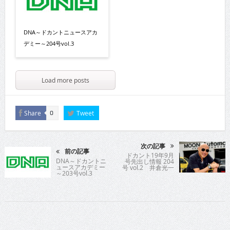
DNA～ドカントニュースアカ
デミー～204号vol.3
Load more posts
Share
Tweet
0
次の記事
前の記事
ドカント19年9月
DNA～ドカントニ
号先出し情報 204
ュースアカデミー
号 vol.2 井倉光一
～203号vol.3