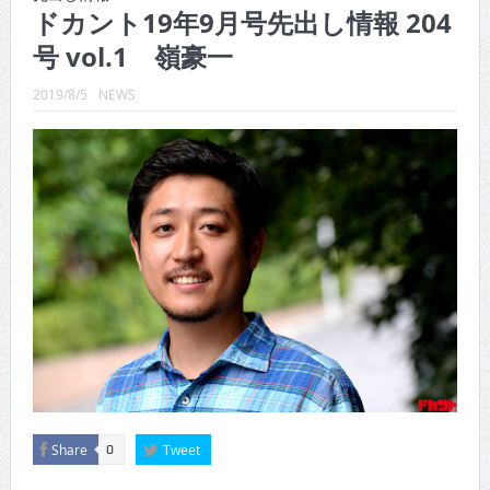
CINEMA×STYLE 289号
ドカント19年9月号先出し情報 204
号 vol.1 嶺豪一
CINEMA×STYLE 288号
CINEMA×STYLE 287号
2019/8/5
NEWS
CINEMA×STYLE 286号
CINEMA×STYLE 285号
CINEMA×STYLE 294号
Share
Tweet
0