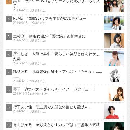
真琴 セクシーDVDをリリースした元ひきこもり女
子...
2013/4/16 に投稿された
RaMu 18歳Gカップ美少女がDVDデビュー
2016/4/16 に投稿された
土村 芳 新進女優が「愛の渦」監督舞台に
2014/7/16 に投稿された
原つむぎ 人気上昇中！愛らしい笑顔とほんわかし
た雰...
2021/3/16 に投稿された
稀見理都 乳首残像に触手・アヘ顔・「らめぇ」……
エ...
2018/3/16 に投稿された
琴子 迫力バストを引っさげイメージデビュー！
2015/10/16 に投稿された
行平あい佳 初主演で大胆な体当たり艶技を…
2018/9/15 に投稿された
青山ひかる 童顔柔らかＩカップは天下無敵の破壊
力！...