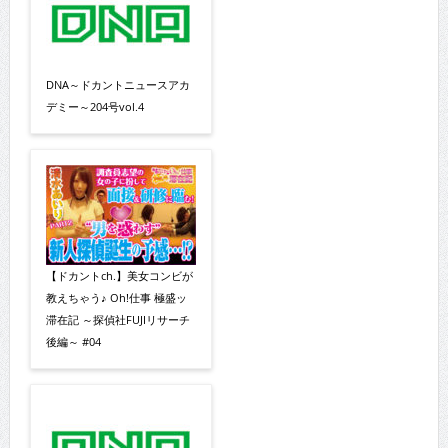
DNA～ドカントニュースアカ
デミー～204号vol.4
【ドカントch.】美女コンビが
教えちゃう♪ Oh!仕事 極盛ッ
滞在記 ～探偵社FUJIリサーチ
後編～ #04