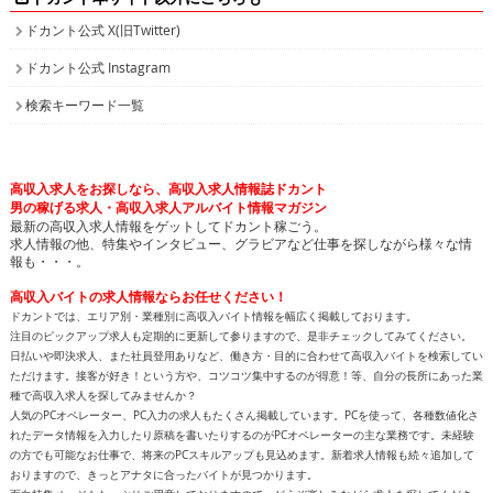
ドカント公式 X(旧Twitter)
ドカント公式 Instagram
検索キーワード一覧
高収入求人をお探しなら、高収入求人情報誌ドカント
男の稼げる求人・高収入求人アルバイト情報マガジン
最新の高収入求人情報をゲットしてドカント稼ごう。
求人情報の他、特集やインタビュー、グラビアなど仕事を探しながら様々な情
報も・・・。
高収入バイトの求人情報ならお任せください！
ドカントでは、エリア別・業種別に高収入バイト情報を幅広く掲載しております。
注目のピックアップ求人も定期的に更新して参りますので、是非チェックしてみてください。
日払いや即決求人、また社員登用ありなど、働き方・目的に合わせて高収入バイトを検索してい
ただけます。接客が好き！という方や、コツコツ集中するのが得意！等、自分の長所にあった業
種で高収入求人を探してみませんか？
人気のPCオペレーター、PC入力の求人もたくさん掲載しています。PCを使って、各種数値化さ
れたデータ情報を入力したり原稿を書いたりするのがPCオペレーターの主な業務です。未経験
の方でも可能なお仕事で、将来のPCスキルアップも見込めます。新着求人情報も続々追加して
おりますので、きっとアナタに合ったバイトが見つかります。