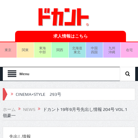
求人情報はこちら
東海
北海道
中国
九州
東京
関東
関西
在宅
中部
東北
四国
沖縄
Menu
CINEMA×STYLE 293号
CINEMA×STYLE 292号
ホーム
NEWS
ドカント19年9月号先出し情報 204号 VOL.1
嶺豪一
CINEMA×STYLE 291号
CINEMA×STYLE 290号
先出し情報