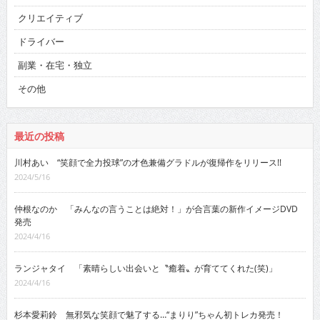
クリエイティブ
ドライバー
副業・在宅・独立
その他
最近の投稿
川村あい “笑顔で全力投球”の才色兼備グラドルが復帰作をリリース!!
2024/5/16
仲根なのか 「みんなの言うことは絶対！」が合言葉の新作イメージDVD
発売
2024/4/16
ランジャタイ 「素晴らしい出会いと〝癒着〟が育ててくれた(笑)」
2024/4/16
杉本愛莉鈴 無邪気な笑顔で魅了する…“まりり”ちゃん初トレカ発売！