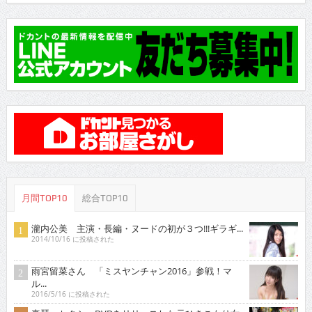
月間TOP10
総合TOP10
瀧内公美 主演・長編・ヌードの初が３つ!!!ギラギ...
2014/10/16 に投稿された
雨宮留菜さん 「ミスヤンチャン2016」参戦！マ
ル...
2016/5/16 に投稿された