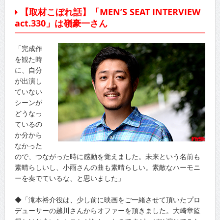
【取材こぼれ話】「MEN’S SEAT INTERVIEW
act.330」は嶺豪一さん
「完成作
を観た時
に、自分
が出演し
ていない
シーンが
どうなっ
ているの
か分から
なかった
ので、つながった時に感動を覚えました。未来という名前も
素晴らしいし、小雨さんの曲も素晴らしい。素敵なハーモニ
ーを奏でているな、と思いました」
◆「滝本裕介役は、少し前に映画をご一緒させて頂いたプロ
デューサーの越川さんからオファーを頂きました。大崎章監