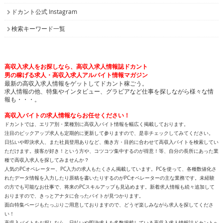
ドカント公式 Instagram
検索キーワード一覧
高収入求人をお探しなら、高収入求人情報誌ドカント
男の稼げる求人・高収入求人アルバイト情報マガジン
最新の高収入求人情報をゲットしてドカント稼ごう。
求人情報の他、特集やインタビュー、グラビアなど仕事を探しながら様々な情
報も・・・。
高収入バイトの求人情報ならお任せください！
ドカントでは、エリア別・業種別に高収入バイト情報を幅広く掲載しております。
注目のピックアップ求人も定期的に更新して参りますので、是非チェックしてみてください。
日払いや即決求人、また社員登用ありなど、働き方・目的に合わせて高収入バイトを検索してい
ただけます。接客が好き！という方や、コツコツ集中するのが得意！等、自分の長所にあった業
種で高収入求人を探してみませんか？
人気のPCオペレーター、PC入力の求人もたくさん掲載しています。PCを使って、各種数値化さ
れたデータ情報を入力したり原稿を書いたりするのがPCオペレーターの主な業務です。未経験
の方でも可能なお仕事で、将来のPCスキルアップも見込めます。新着求人情報も続々追加して
おりますので、きっとアナタに合ったバイトが見つかります。
面白特集ページもたっぷりご用意しておりますので、どうぞ楽しみながら求人を探してくださ
い！
高収入バイトをお探しなら、日払いや即決求人を多数掲載している高収入求人情報誌ドカントへ