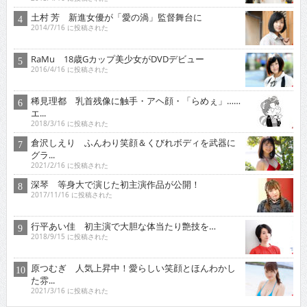
土村 芳 新進女優が「愛の渦」監督舞台に
2014/7/16 に投稿された
RaMu 18歳Gカップ美少女がDVDデビュー
2016/4/16 に投稿された
稀見理都 乳首残像に触手・アヘ顔・「らめぇ」……
エ...
2018/3/16 に投稿された
倉沢しえり ふんわり笑顔＆くびれボディを武器に
グラ...
2021/2/16 に投稿された
深琴 等身大で演じた初主演作品が公開！
2017/11/16 に投稿された
行平あい佳 初主演で大胆な体当たり艶技を…
2018/9/15 に投稿された
原つむぎ 人気上昇中！愛らしい笑顔とほんわかし
た雰...
2021/3/16 に投稿された