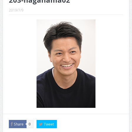
203-nagahama02
CINEMA×STYLE 289号
2019/7/9
CINEMA×STYLE 288号
CINEMA×STYLE 287号
CINEMA×STYLE 286号
CINEMA×STYLE 285号
CINEMA×STYLE 294号
Share
Tweet
0