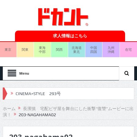
求人情報はこちら
東海
北海道
中国
九州
東京
関東
関西
在宅
中部
東北
四国
沖縄
Menu
CINEMA×STYLE 293号
CINEMA×STYLE 292号
ホーム
長濱慎 宅配ピザ屋を舞台にした衝撃“復讐”ムービーに出
演！
203-NAGAHAMA02
CINEMA×STYLE 291号
CINEMA×STYLE 290号