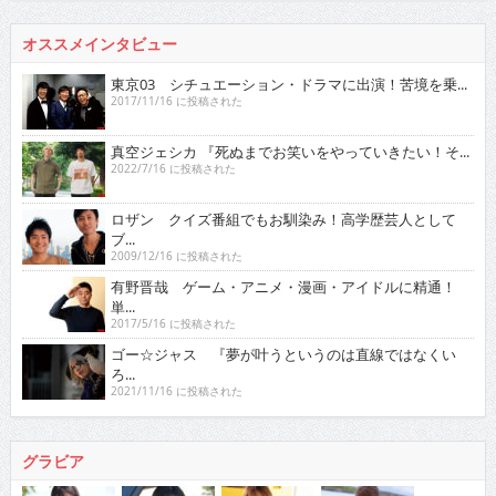
オススメインタビュー
東京03 シチュエーション・ドラマに出演！苦境を乗...
2017/11/16 に投稿された
真空ジェシカ 『死ぬまでお笑いをやっていきたい！そ...
2022/7/16 に投稿された
ロザン クイズ番組でもお馴染み！高学歴芸人として
ブ...
2009/12/16 に投稿された
有野晋哉 ゲーム・アニメ・漫画・アイドルに精通！
単...
2017/5/16 に投稿された
ゴー☆ジャス 『夢が叶うというのは直線ではなくい
ろ...
2021/11/16 に投稿された
グラビア