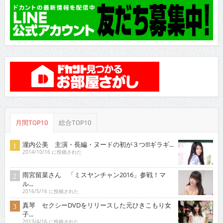
月間TOP10
総合TOP10
瀧内公美 主演・長編・ヌードの初が３つ!!!ギラギ...
2014/10/16 に投稿された
雨宮留菜さん 「ミスヤンチャン2016」参戦！マ
ル...
2016/5/16 に投稿された
真琴 セクシーDVDをリリースした元ひきこもり女
子...
2013/4/16 に投稿された