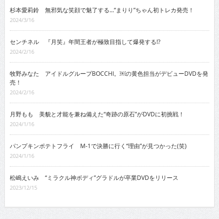
杉本愛莉鈴 無邪気な笑顔で魅了する…“まりり”ちゃん初トレカ発売！
2024/3/16
センチネル 『月笑』年間王者が極致目指して爆発する!?
2024/2/16
牧野みなた アイドルグループBOCCHI。￼の黄色担当がデビューDVDを発
売！
2024/2/16
月野もも 美貌と才能を兼ね備えた“奇跡の原石”がDVDに初挑戦！
2024/1/16
パンプキンポテトフライ M-1で決勝に行く“理由”が見つかった(笑)
2024/1/16
松嶋えいみ “ミラクル神ボディ”グラドルが卒業DVDをリリース
2023/12/15