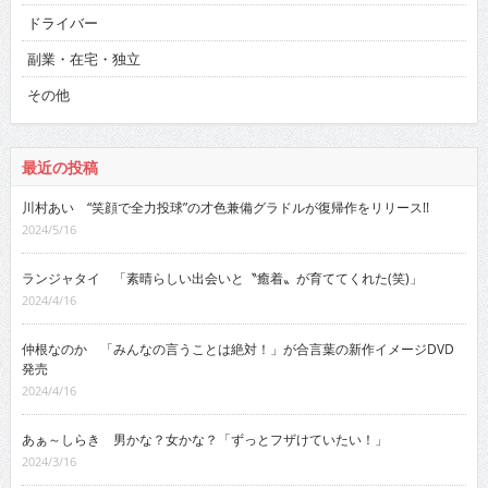
ドライバー
副業・在宅・独立
その他
最近の投稿
川村あい “笑顔で全力投球”の才色兼備グラドルが復帰作をリリース!!
2024/5/16
ランジャタイ 「素晴らしい出会いと〝癒着〟が育ててくれた(笑)」
2024/4/16
仲根なのか 「みんなの言うことは絶対！」が合言葉の新作イメージDVD
発売
2024/4/16
あぁ～しらき 男かな？女かな？「ずっとフザけていたい！」
2024/3/16