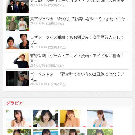
東京03 シチュエーション・ドラマに出演！苦境を乗...
2017/11/16 に投稿された
真空ジェシカ 『死ぬまでお笑いをやっていきたい！そ...
2022/7/16 に投稿された
ロザン クイズ番組でもお馴染み！高学歴芸人として
ブ...
2009/12/16 に投稿された
有野晋哉 ゲーム・アニメ・漫画・アイドルに精通！
単...
2017/5/16 に投稿された
ゴー☆ジャス 『夢が叶うというのは直線ではなくい
ろ...
2021/11/16 に投稿された
グラビア