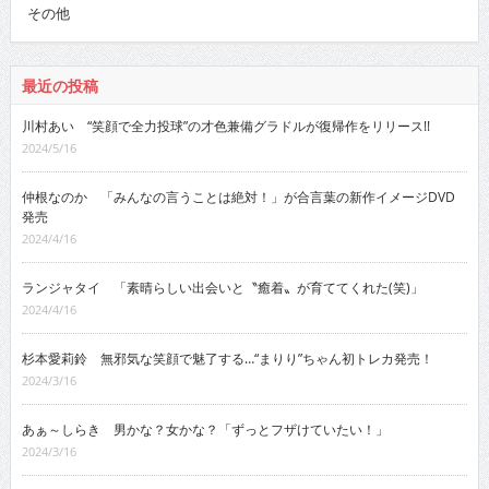
その他
最近の投稿
川村あい “笑顔で全力投球”の才色兼備グラドルが復帰作をリリース!!
2024/5/16
仲根なのか 「みんなの言うことは絶対！」が合言葉の新作イメージDVD
発売
2024/4/16
ランジャタイ 「素晴らしい出会いと〝癒着〟が育ててくれた(笑)」
2024/4/16
杉本愛莉鈴 無邪気な笑顔で魅了する…“まりり”ちゃん初トレカ発売！
2024/3/16
あぁ～しらき 男かな？女かな？「ずっとフザけていたい！」
2024/3/16