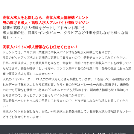
高収入求人をお探しなら、高収入求人情報誌ドカント
男の稼げる求人・高収入求人アルバイト情報マガジン
最新の高収入求人情報をゲットしてドカント稼ごう。
求人情報の他、特集やインタビュー、グラビアなど仕事を探しながら様々な情
報も・・・。
高収入バイトの求人情報ならお任せください！
ドカントでは、エリア別・業種別に高収入バイト情報を幅広く掲載しております。
注目のピックアップ求人も定期的に更新して参りますので、是非チェックしてみてください。
日払いや即決求人、また社員登用ありなど、働き方・目的に合わせて高収入バイトを検索してい
ただけます。接客が好き！という方や、コツコツ集中するのが得意！等、自分の長所にあった業
種で高収入求人を探してみませんか？
人気のPCオペレーター、PC入力の求人もたくさん掲載しています。PCを使って、各種数値化さ
れたデータ情報を入力したり原稿を書いたりするのがPCオペレーターの主な業務です。未経験
の方でも可能なお仕事で、将来のPCスキルアップも見込めます。新着求人情報も続々追加して
おりますので、きっとアナタに合ったバイトが見つかります。
面白特集ページもたっぷりご用意しておりますので、どうぞ楽しみながら求人を探してくださ
い！
高収入バイトをお探しなら、日払いや即決求人を多数掲載している高収入求人情報誌ドカントへ
どうぞお任せくださいませ！