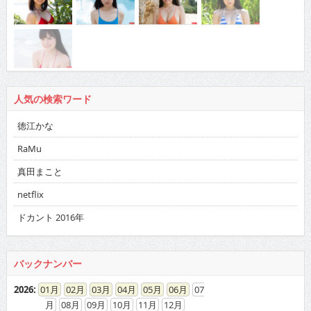
人気の検索ワード
徳江かな
RaMu
真田まこと
netflix
ドカント 2016年
バックナンバー
2026
:
01
02
03
04
05
06
07
08
09
10
11
12