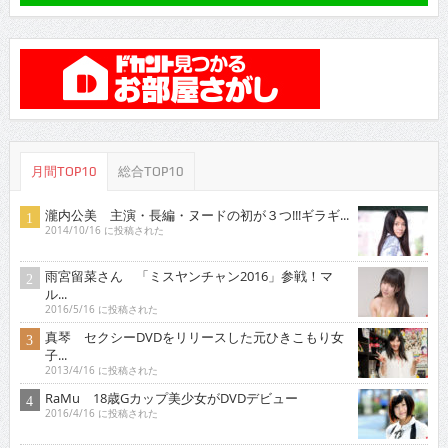
月間TOP10
総合TOP10
瀧内公美 主演・長編・ヌードの初が３つ!!!ギラギ...
2014/10/16 に投稿された
雨宮留菜さん 「ミスヤンチャン2016」参戦！マ
ル...
2016/5/16 に投稿された
真琴 セクシーDVDをリリースした元ひきこもり女
子...
2013/4/16 に投稿された
RaMu 18歳Gカップ美少女がDVDデビュー
2016/4/16 に投稿された