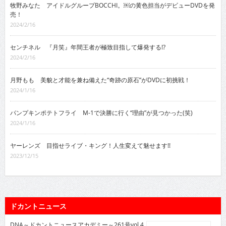
牧野みなた アイドルグループBOCCHI。￼の黄色担当がデビューDVDを発
売！
2024/2/16
センチネル 『月笑』年間王者が極致目指して爆発する!?
2024/2/16
月野もも 美貌と才能を兼ね備えた“奇跡の原石”がDVDに初挑戦！
2024/1/16
パンプキンポテトフライ M-1で決勝に行く“理由”が見つかった(笑)
2024/1/16
ヤーレンズ 目指せライブ・キング！人生変えて魅せます!!
2023/12/15
ドカントニュース
DNA～ドカントニュースアカデミー～261号vol.4