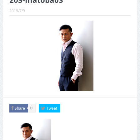
203-matoba03
CINEMA×STYLE 289号
2019/7/9
CINEMA×STYLE 288号
CINEMA×STYLE 287号
CINEMA×STYLE 286号
CINEMA×STYLE 285号
CINEMA×STYLE 294号
Share
Tweet
0