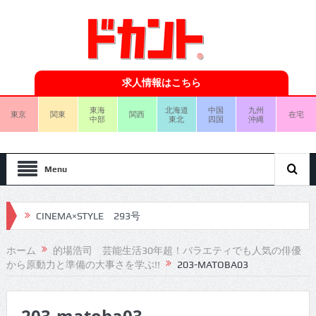
求人情報はこちら
東海
北海道
中国
九州
東京
関東
関西
在宅
中部
東北
四国
沖縄
Menu
CINEMA×STYLE 293号
CINEMA×STYLE 292号
ホーム
的場浩司 芸能生活30年超！バラエティでも人気の俳優
から原動力と準備の大事さを学ぶ!!
203-MATOBA03
CINEMA×STYLE 291号
CINEMA×STYLE 290号