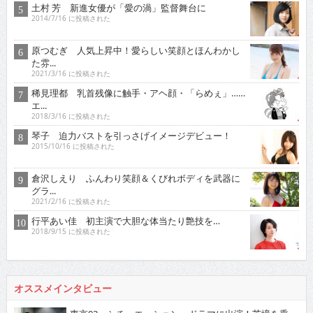
土村 芳 新進女優が「愛の渦」監督舞台に
2014/7/16 に投稿された
原つむぎ 人気上昇中！愛らしい笑顔とほんわかし
た雰...
2021/3/16 に投稿された
稀見理都 乳首残像に触手・アヘ顔・「らめぇ」……
エ...
2018/3/16 に投稿された
琴子 迫力バストを引っさげイメージデビュー！
2015/10/16 に投稿された
倉沢しえり ふんわり笑顔＆くびれボディを武器に
グラ...
2021/2/16 に投稿された
行平あい佳 初主演で大胆な体当たり艶技を…
2018/9/15 に投稿された
オススメインタビュー