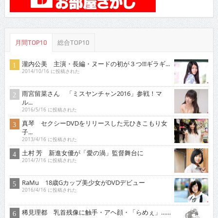
月間TOP10
総合TOP10
瀧内公美 主演・長編・ヌードの初が３つ!!!ギラギ...
2014/10/16 に投稿された
雨宮留菜さん 「ミスヤンチャン2016」参戦！マ
ル...
2016/5/16 に投稿された
真琴 セクシーDVDをリリースした元ひきこもり女
子...
2013/4/16 に投稿された
土村 芳 新進女優が「愛の渦」監督舞台に
2014/7/16 に投稿された
RaMu 18歳Gカップ美少女がDVDデビュー
2016/4/16 に投稿された
稀見理都 乳首残像に触手・アヘ顔・「らめぇ」……