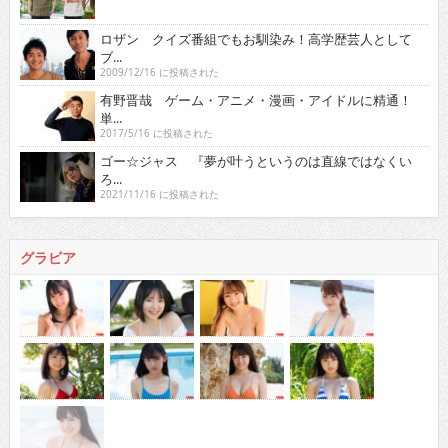
ロザン クイズ番組でもお馴染み！高学歴芸人として
ブ...
2009/12/16 に投稿された
有野晋哉 ゲーム・アニメ・漫画・アイドルに精通！
単...
2017/5/16 に投稿された
ゴー☆ジャス 『夢が叶うというのは直線ではなくい
ろ...
2021/11/16 に投稿された
グラビア