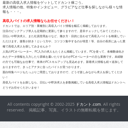
最新の高収入求人情報をゲットしてドカント稼ごう。
求人情報の他、特集やインタビュー、グラビアなど仕事を探しながら様々な情
報も・・・。
高収入バイトの求人情報ならお任せください！
ドカントでは、エリア別・業種別に高収入バイト情報を幅広く掲載しております。
注目のピックアップ求人も定期的に更新して参りますので、是非チェックしてみてください。
日払いや即決求人、また社員登用ありなど、働き方・目的に合わせて高収入バイトを検索してい
ただけます。接客が好き！という方や、コツコツ集中するのが得意！等、自分の長所にあった業
種で高収入求人を探してみませんか？
人気のPCオペレーター、PC入力の求人もたくさん掲載しています。PCを使って、各種数値化さ
れたデータ情報を入力したり原稿を書いたりするのがPCオペレーターの主な業務です。未経験
の方でも可能なお仕事で、将来のPCスキルアップも見込めます。新着求人情報も続々追加して
おりますので、きっとアナタに合ったバイトが見つかります。
面白特集ページもたっぷりご用意しておりますので、どうぞ楽しみながら求人を探してくださ
い！
高収入バイトをお探しなら、日払いや即決求人を多数掲載している高収入求人情報誌ドカントへ
どうぞお任せくださいませ！
All contents copyright © 2002-2025
ドカント.com
. All rights
reserved. 掲載記事、写真、イラストの無断転載を禁じます。