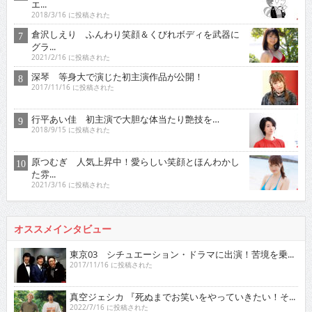
エ...
2018/3/16 に投稿された
倉沢しえり ふんわり笑顔＆くびれボディを武器に
グラ...
2021/2/16 に投稿された
深琴 等身大で演じた初主演作品が公開！
2017/11/16 に投稿された
行平あい佳 初主演で大胆な体当たり艶技を…
2018/9/15 に投稿された
原つむぎ 人気上昇中！愛らしい笑顔とほんわかし
た雰...
2021/3/16 に投稿された
オススメインタビュー
東京03 シチュエーション・ドラマに出演！苦境を乗...
2017/11/16 に投稿された
真空ジェシカ 『死ぬまでお笑いをやっていきたい！そ...
2022/7/16 に投稿された