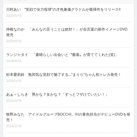
川村あい “笑顔で全力投球”の才色兼備グラドルが復帰作をリリース!!
2024/5/16
仲根なのか 「みんなの言うことは絶対！」が合言葉の新作イメージDVD
発売
2024/4/16
ランジャタイ 「素晴らしい出会いと〝癒着〟が育ててくれた(笑)」
2024/4/16
杉本愛莉鈴 無邪気な笑顔で魅了する…“まりり”ちゃん初トレカ発売！
2024/3/16
あぁ～しらき 男かな？女かな？「ずっとフザけていたい！」
2024/3/16
牧野みなた アイドルグループBOCCHI。￼の黄色担当がデビューDVDを発
売！
2024/2/16