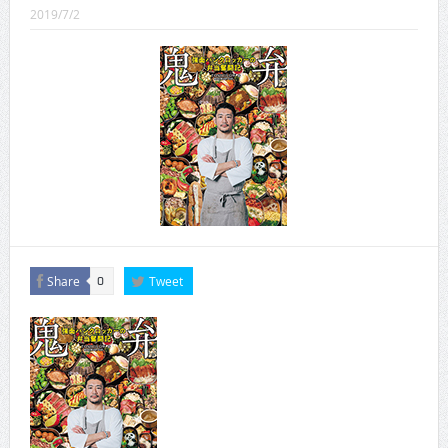
CINEMA×STYLE 289号
2019/7/2
CINEMA×STYLE 288号
CINEMA×STYLE 287号
CINEMA×STYLE 286号
CINEMA×STYLE 285号
CINEMA×STYLE 294号
Share
Tweet
0