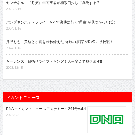
センチネル 『月笑』年間王者が極致目指して爆発する!?
2024/2/16
パンプキンポテトフライ M-1で決勝に行く“理由”が見つかった(笑)
2024/1/16
月野もも 美貌と才能を兼ね備えた“奇跡の原石”がDVDに初挑戦！
2024/1/16
ヤーレンズ 目指せライブ・キング！人生変えて魅せます!!
2023/12/15
ドカントニュース
DNA～ドカントニュースアカデミー～261号vol.4
2024/6/3