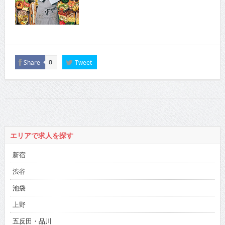
Share
Tweet
0
エリアで求人を探す
新宿
渋谷
池袋
上野
五反田・品川