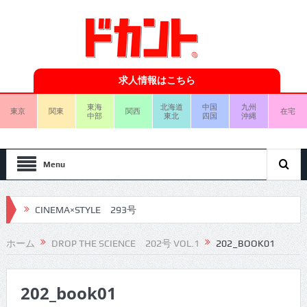
求人情報はこちら
東海
北海道
中国
九州
東京
関東
関西
在宅
中部
東北
四国
沖縄
Menu
CINEMA×STYLE 293号
CINEMA×STYLE 292号
ホーム
DROP THE SCIENCE 202号 VOL.1
202_BOOK01
CINEMA×STYLE 291号
202_book01
CINEMA×STYLE 290号