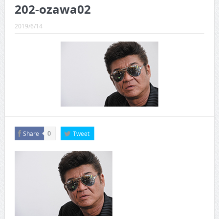
CINEMA×STYLE 289号
202-ozawa02
CINEMA×STYLE 288号
2019/6/14
CINEMA×STYLE 287号
CINEMA×STYLE 286号
CINEMA×STYLE 285号
CINEMA×STYLE 294号
Share
Tweet
0