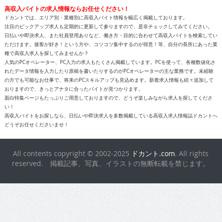
高収入バイトの求人情報ならお任せください！
ドカントでは、エリア別・業種別に高収入バイト情報を幅広く掲載しております。
注目のピックアップ求人も定期的に更新して参りますので、是非チェックしてみてください。
日払いや即決求人、また社員登用ありなど、働き方・目的に合わせて高収入バイトを検索してい
ただけます。接客が好き！という方や、コツコツ集中するのが得意！等、自分の長所にあった業
種で高収入求人を探してみませんか？
人気のPCオペレーター、PC入力の求人もたくさん掲載しています。PCを使って、各種数値化さ
れたデータ情報を入力したり原稿を書いたりするのがPCオペレーターの主な業務です。未経験
の方でも可能なお仕事で、将来のPCスキルアップも見込めます。新着求人情報も続々追加して
おりますので、きっとアナタに合ったバイトが見つかります。
面白特集ページもたっぷりご用意しておりますので、どうぞ楽しみながら求人を探してくださ
い！
高収入バイトをお探しなら、日払いや即決求人を多数掲載している高収入求人情報誌ドカントへ
どうぞお任せくださいませ！
All contents copyright © 2002-2025
ドカント.com
. All rights
reserved. 掲載記事、写真、イラストの無断転載を禁じます。