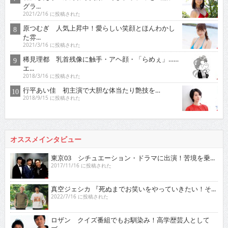
グラ...
2021/2/16 に投稿された
原つむぎ 人気上昇中！愛らしい笑顔とほんわかし
た雰...
2021/3/16 に投稿された
稀見理都 乳首残像に触手・アヘ顔・「らめぇ」……
エ...
2018/3/16 に投稿された
行平あい佳 初主演で大胆な体当たり艶技を…
2018/9/15 に投稿された
オススメインタビュー
東京03 シチュエーション・ドラマに出演！苦境を乗...
2017/11/16 に投稿された
真空ジェシカ 『死ぬまでお笑いをやっていきたい！そ...
2022/7/16 に投稿された
ロザン クイズ番組でもお馴染み！高学歴芸人として