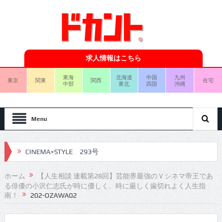
求人情報はこちら
東海
北海道
中国
九州
東京
関東
関西
在宅
中部
東北
四国
沖縄
Menu
CINEMA×STYLE 293号
CINEMA×STYLE 292号
ホーム
【人生相談 連載第28回】芸能界最強のＶシネマ帝王であ
る俳優の小沢仁志氏が時に優しく、時に厳しく歯切れよく人生指
CINEMA×STYLE 291号
南！
202-OZAWA02
CINEMA×STYLE 290号