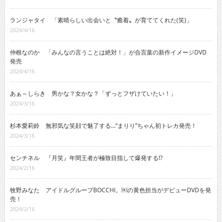
ランジャタイ 「素晴らしい出会いと〝癒着〟が育ててくれた(笑)」
2024/4/16
仲根なのか 「みんなの言うことは絶対！」が合言葉の新作イメージDVD
発売
2024/4/16
あぁ～しらき 男かな？女かな？「ずっとフザけていたい！」
2024/3/16
杉本愛莉鈴 無邪気な笑顔で魅了する…“まりり”ちゃん初トレカ発売！
2024/3/16
センチネル 『月笑』年間王者が極致目指して爆発する!?
2024/2/16
牧野みなた アイドルグループBOCCHI。￼の黄色担当がデビューDVDを発
売！
2024/2/16