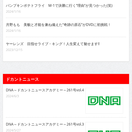
パンプキンポテトフライ M-1で決勝に行く“理由”が見つかった(笑)
2024/1/16
月野もも 美貌と才能を兼ね備えた“奇跡の原石”がDVDに初挑戦！
2024/1/16
ヤーレンズ 目指せライブ・キング！人生変えて魅せます!!
2023/12/15
ドカントニュース
DNA～ドカントニュースアカデミー～261号vol.4
2024/6/3
DNA～ドカントニュースアカデミー～261号vol.3
2024/5/27