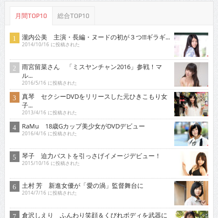
月間TOP10
総合TOP10
瀧内公美 主演・長編・ヌードの初が３つ!!!ギラギ...
2014/10/16 に投稿された
雨宮留菜さん 「ミスヤンチャン2016」参戦！マ
ル...
2016/5/16 に投稿された
真琴 セクシーDVDをリリースした元ひきこもり女
子...
2013/4/16 に投稿された
RaMu 18歳Gカップ美少女がDVDデビュー
2016/4/16 に投稿された
琴子 迫力バストを引っさげイメージデビュー！
2015/10/16 に投稿された
土村 芳 新進女優が「愛の渦」監督舞台に
2014/7/16 に投稿された
倉沢しえり ふんわり笑顔＆くびれボディを武器に