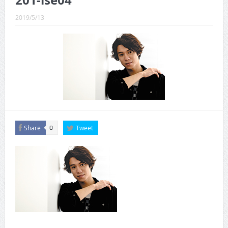
201-ise04
CINEMA×STYLE 289号
2019/5/13
CINEMA×STYLE 288号
CINEMA×STYLE 287号
CINEMA×STYLE 286号
CINEMA×STYLE 285号
CINEMA×STYLE 294号
Share
Tweet
0