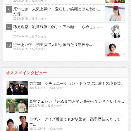
2021/2/16 に投稿された
原つむぎ 人気上昇中！愛らしい笑顔とほんわかし
た雰...
2021/3/16 に投稿された
稀見理都 乳首残像に触手・アヘ顔・「らめぇ」……
エ...
2018/3/16 に投稿された
行平あい佳 初主演で大胆な体当たり艶技を…
2018/9/15 に投稿された
オススメインタビュー
東京03 シチュエーション・ドラマに出演！苦境を乗...
2017/11/16 に投稿された
真空ジェシカ 『死ぬまでお笑いをやっていきたい！そ...
2022/7/16 に投稿された
ロザン クイズ番組でもお馴染み！高学歴芸人として
ブ...
2009/12/16 に投稿された