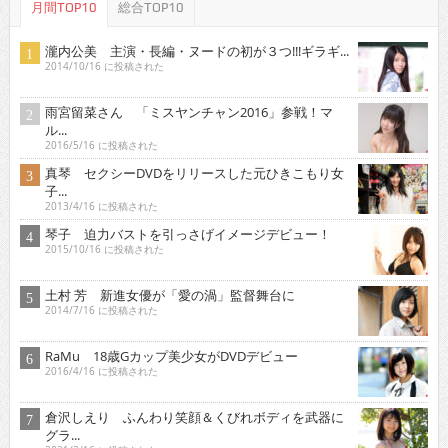
月間TOP10
総合TOP10
瀧内公美 主演・長編・ヌードの初が３つ!!!ギラギ...
2014/10/16 に投稿された
雨宮留菜さん 「ミスヤンチャン2016」参戦！マ
ル...
2016/5/16 に投稿された
真琴 セクシーDVDをリリースした元ひきこもり女
子...
2013/4/16 に投稿された
琴子 迫力バストを引っさげイメージデビュー！
2015/10/16 に投稿された
土村 芳 新進女優が「愛の渦」監督舞台に
2014/7/16 に投稿された
RaMu 18歳Gカップ美少女がDVDデビュー
2016/4/16 に投稿された
倉沢しえり ふんわり笑顔＆くびれボディを武器に
グラ...