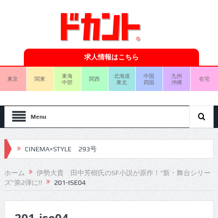
求人情報はこちら
東海
北海道
中国
九州
東京
関東
関西
在宅
中部
東北
四国
沖縄
Menu
CINEMA×STYLE 293号
CINEMA×STYLE 292号
ホーム
伊勢大貴 田中芳樹氏のSF小説が原作！“新・舞台シリー
ズ”第2弾に!!
201-ISE04
CINEMA×STYLE 291号
CINEMA×STYLE 290号