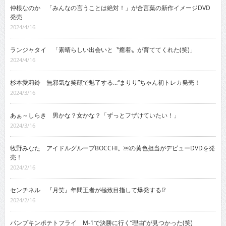
仲根なのか 「みんなの言うことは絶対！」が合言葉の新作イメージDVD
発売
2024/4/16
ランジャタイ 「素晴らしい出会いと〝癒着〟が育ててくれた(笑)」
2024/4/16
杉本愛莉鈴 無邪気な笑顔で魅了する…“まりり”ちゃん初トレカ発売！
2024/3/16
あぁ～しらき 男かな？女かな？「ずっとフザけていたい！」
2024/3/16
牧野みなた アイドルグループBOCCHI。￼の黄色担当がデビューDVDを発
売！
2024/2/16
センチネル 『月笑』年間王者が極致目指して爆発する!?
2024/2/16
パンプキンポテトフライ M-1で決勝に行く“理由”が見つかった(笑)