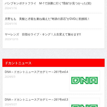
パンプキンポテトフライ M-1で決勝に行く“理由”が見つかった(笑)
2024/1/16
月野もも 美貌と才能を兼ね備えた“奇跡の原石”がDVDに初挑戦！
2024/1/16
ヤーレンズ 目指せライブ・キング！人生変えて魅せます!!
2023/12/15
ドカントニュース
DNA～ドカントニュースアカデミー～261号vol.4
2024/6/3
DNA～ドカントニュースアカデミー～261号vol.3
2024/5/27