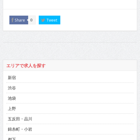
Share
Tweet
0
エリアで求人を探す
新宿
渋谷
池袋
上野
五反田・品川
錦糸町・小岩
都下