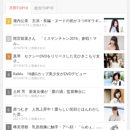
月間TOP10
総合TOP10
瀧内公美 主演・長編・ヌードの初が３つ!!!ギラギ...
2014/10/16 に投稿された
雨宮留菜さん 「ミスヤンチャン2016」参戦！マ
ル...
2016/5/16 に投稿された
真琴 セクシーDVDをリリースした元ひきこもり女
子...
2013/4/16 に投稿された
RaMu 18歳Gカップ美少女がDVDデビュー
2016/4/16 に投稿された
土村 芳 新進女優が「愛の渦」監督舞台に
2014/7/16 に投稿された
原つむぎ 人気上昇中！愛らしい笑顔とほんわかし
た雰...
2021/3/16 に投稿された
稀見理都 乳首残像に触手・アヘ顔・「らめぇ」……