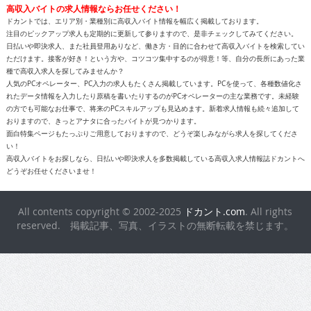
高収入バイトの求人情報ならお任せください！
ドカントでは、エリア別・業種別に高収入バイト情報を幅広く掲載しております。
注目のピックアップ求人も定期的に更新して参りますので、是非チェックしてみてください。
日払いや即決求人、また社員登用ありなど、働き方・目的に合わせて高収入バイトを検索してい
ただけます。接客が好き！という方や、コツコツ集中するのが得意！等、自分の長所にあった業
種で高収入求人を探してみませんか？
人気のPCオペレーター、PC入力の求人もたくさん掲載しています。PCを使って、各種数値化さ
れたデータ情報を入力したり原稿を書いたりするのがPCオペレーターの主な業務です。未経験
の方でも可能なお仕事で、将来のPCスキルアップも見込めます。新着求人情報も続々追加して
おりますので、きっとアナタに合ったバイトが見つかります。
面白特集ページもたっぷりご用意しておりますので、どうぞ楽しみながら求人を探してくださ
い！
高収入バイトをお探しなら、日払いや即決求人を多数掲載している高収入求人情報誌ドカントへ
どうぞお任せくださいませ！
All contents copyright © 2002-2025
ドカント.com
. All rights
reserved. 掲載記事、写真、イラストの無断転載を禁じます。