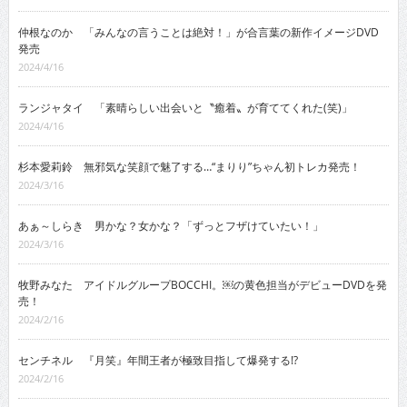
仲根なのか 「みんなの言うことは絶対！」が合言葉の新作イメージDVD
発売
2024/4/16
ランジャタイ 「素晴らしい出会いと〝癒着〟が育ててくれた(笑)」
2024/4/16
杉本愛莉鈴 無邪気な笑顔で魅了する…“まりり”ちゃん初トレカ発売！
2024/3/16
あぁ～しらき 男かな？女かな？「ずっとフザけていたい！」
2024/3/16
牧野みなた アイドルグループBOCCHI。￼の黄色担当がデビューDVDを発
売！
2024/2/16
センチネル 『月笑』年間王者が極致目指して爆発する!?
2024/2/16