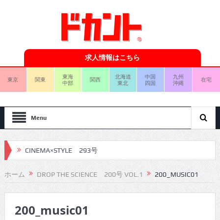
求人情報はこちら
東海
北海道
中国
九州
東京
関東
関西
在宅
中部
東北
四国
沖縄
Menu
CINEMA×STYLE 293号
CINEMA×STYLE 292号
ホーム
DROP THE SCIENCE 200号 VOL.1
200_MUSIC01
CINEMA×STYLE 291号
200_music01
CINEMA×STYLE 290号