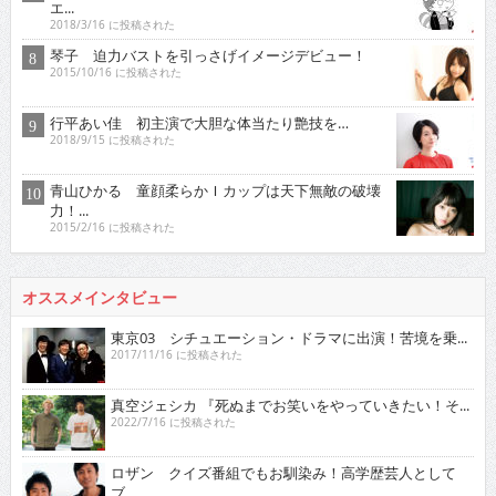
エ...
2018/3/16 に投稿された
琴子 迫力バストを引っさげイメージデビュー！
2015/10/16 に投稿された
行平あい佳 初主演で大胆な体当たり艶技を…
2018/9/15 に投稿された
青山ひかる 童顔柔らかＩカップは天下無敵の破壊
力！...
2015/2/16 に投稿された
オススメインタビュー
東京03 シチュエーション・ドラマに出演！苦境を乗...
2017/11/16 に投稿された
真空ジェシカ 『死ぬまでお笑いをやっていきたい！そ...
2022/7/16 に投稿された
ロザン クイズ番組でもお馴染み！高学歴芸人として
ブ...