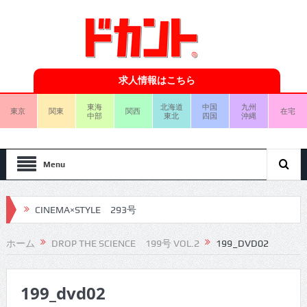
求人情報はこちら
東海
北海道
中国
九州
東京
関東
関西
在宅
中部
東北
四国
沖縄
Menu
CINEMA×STYLE 293号
CINEMA×STYLE 292号
ホーム
DROP THE SCIENCE 199号 VOL.2
199_DVD02
CINEMA×STYLE 291号
199_dvd02
CINEMA×STYLE 290号