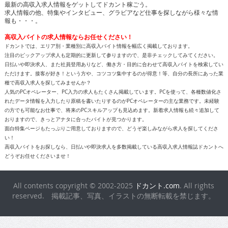
最新の高収入求人情報をゲットしてドカント稼ごう。
求人情報の他、特集やインタビュー、グラビアなど仕事を探しながら様々な情
報も・・・。
高収入バイトの求人情報ならお任せください！
ドカントでは、エリア別・業種別に高収入バイト情報を幅広く掲載しております。
注目のピックアップ求人も定期的に更新して参りますので、是非チェックしてみてください。
日払いや即決求人、また社員登用ありなど、働き方・目的に合わせて高収入バイトを検索してい
ただけます。接客が好き！という方や、コツコツ集中するのが得意！等、自分の長所にあった業
種で高収入求人を探してみませんか？
人気のPCオペレーター、PC入力の求人もたくさん掲載しています。PCを使って、各種数値化さ
れたデータ情報を入力したり原稿を書いたりするのがPCオペレーターの主な業務です。未経験
の方でも可能なお仕事で、将来のPCスキルアップも見込めます。新着求人情報も続々追加して
おりますので、きっとアナタに合ったバイトが見つかります。
面白特集ページもたっぷりご用意しておりますので、どうぞ楽しみながら求人を探してくださ
い！
高収入バイトをお探しなら、日払いや即決求人を多数掲載している高収入求人情報誌ドカントへ
どうぞお任せくださいませ！
All contents copyright © 2002-2025
ドカント.com
. All rights
reserved. 掲載記事、写真、イラストの無断転載を禁じます。