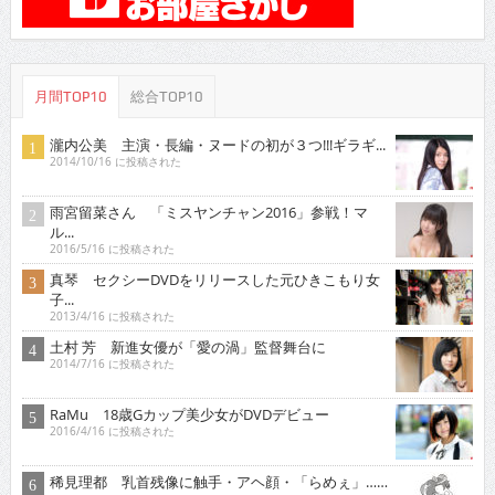
月間TOP10
総合TOP10
瀧内公美 主演・長編・ヌードの初が３つ!!!ギラギ...
2014/10/16 に投稿された
雨宮留菜さん 「ミスヤンチャン2016」参戦！マ
ル...
2016/5/16 に投稿された
真琴 セクシーDVDをリリースした元ひきこもり女
子...
2013/4/16 に投稿された
土村 芳 新進女優が「愛の渦」監督舞台に
2014/7/16 に投稿された
RaMu 18歳Gカップ美少女がDVDデビュー
2016/4/16 に投稿された
稀見理都 乳首残像に触手・アヘ顔・「らめぇ」……