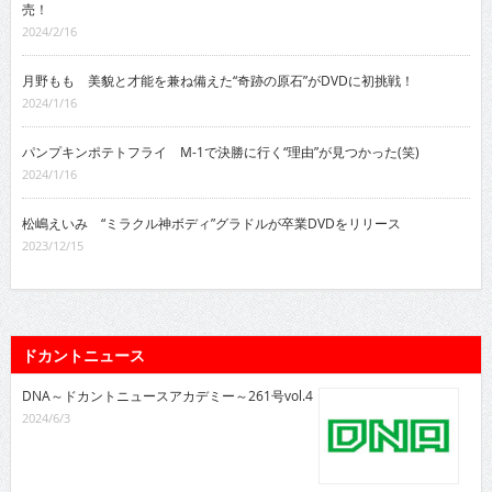
売！
2024/2/16
月野もも 美貌と才能を兼ね備えた“奇跡の原石”がDVDに初挑戦！
2024/1/16
パンプキンポテトフライ M-1で決勝に行く“理由”が見つかった(笑)
2024/1/16
松嶋えいみ “ミラクル神ボディ”グラドルが卒業DVDをリリース
2023/12/15
ドカントニュース
DNA～ドカントニュースアカデミー～261号vol.4
2024/6/3