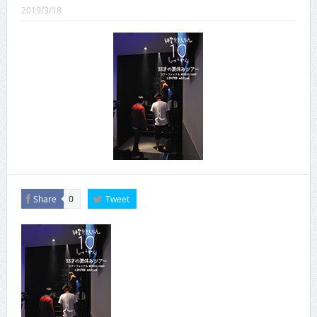
CINEMA×STYLE 289号
2019/3/18
CINEMA×STYLE 288号
CINEMA×STYLE 287号
CINEMA×STYLE 286号
CINEMA×STYLE 285号
CINEMA×STYLE 294号
Share
Tweet
0