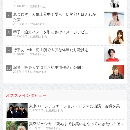
エ...
2018/3/16 に投稿された
原つむぎ 人気上昇中！愛らしい笑顔とほんわかし
た雰...
2021/3/16 に投稿された
琴子 迫力バストを引っさげイメージデビュー！
2015/10/16 に投稿された
行平あい佳 初主演で大胆な体当たり艶技を…
2018/9/15 に投稿された
深琴 等身大で演じた初主演作品が公開！
2017/11/16 に投稿された
オススメインタビュー
東京03 シチュエーション・ドラマに出演！苦境を乗...
2017/11/16 に投稿された
真空ジェシカ 『死ぬまでお笑いをやっていきたい！そ...
2022/7/16 に投稿された