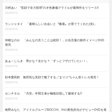
川村あい “笑顔で全力投球”の才色兼備グラドルが復帰作をリリース!!
2024/5/16
ランジャタイ 「素晴らしい出会いと〝癒着〟が育ててくれた(笑)」
2024/4/16
仲根なのか 「みんなの言うことは絶対！」が合言葉の新作イメージDVD
発売
2024/4/16
あぁ～しらき 男かな？女かな？「ずっとフザけていたい！」
2024/3/16
杉本愛莉鈴 無邪気な笑顔で魅了する…“まりり”ちゃん初トレカ発売！
2024/3/16
センチネル 『月笑』年間王者が極致目指して爆発する!?
2024/2/16
牧野みなた アイドルグループBOCCHI。￼の黄色担当がデビューDVDを発