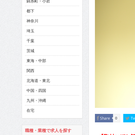
錦糸町・小岩
CINEMA×STYLE 286号
都下
CINEMA×STYLE 285号
神奈川
CINEMA×STYLE 294号
埼玉
千葉
茨城
東海・中部
関西
北海道・東北
中国・四国
九州・沖縄
在宅
Share
Tw
0
職種・業種で求人を探す