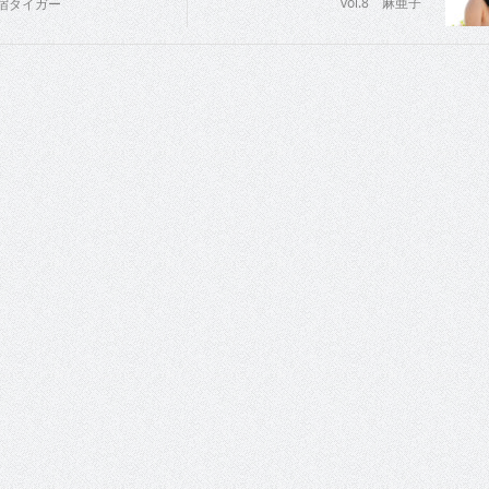
vol.8 麻亜子
 新宿タイガー