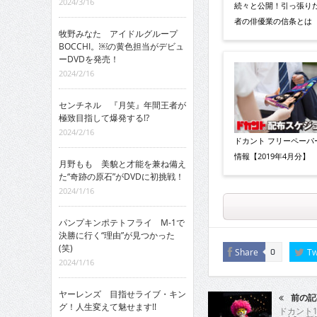
2024/3/16
続々と公開！引っ張り
者の俳優業の信条とは
牧野みなた アイドルグループ
BOCCHI。￼の黄色担当がデビュ
ーDVDを発売！
2024/2/16
センチネル 『月笑』年間王者が
極致目指して爆発する!?
2024/2/16
ドカント フリーペーパ
情報【2019年4月分】
月野もも 美貌と才能を兼ね備え
た“奇跡の原石”がDVDに初挑戦！
2024/1/16
パンプキンポテトフライ M-1で
決勝に行く“理由”が見つかった
(笑)
Share
Tw
0
2024/1/16
ヤーレンズ 目指せライブ・キン
前の記
グ！人生変えて魅せます!!
ドカント1