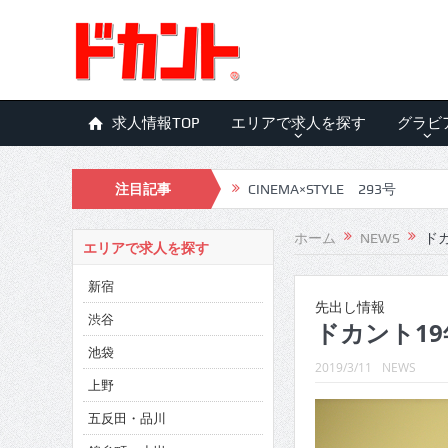
求人情報TOP
エリアで求人を探す
グラビ
注目記事
CINEMA×STYLE 293号
CINEMA×STYLE 292号
ホーム
NEWS
ドカ
エリアで求人を探す
CINEMA×STYLE 291号
新宿
CINEMA×STYLE 290号
先出し情報
渋谷
ドカント19年
CINEMA×STYLE 289号
池袋
2019/3/11
NEWS
CINEMA×STYLE 288号
上野
五反田・品川
CINEMA×STYLE 287号