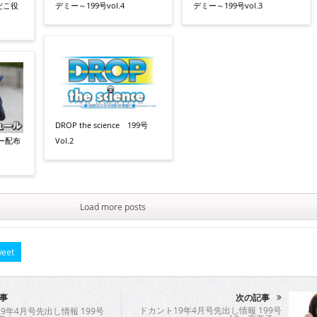
だこ役
デミー～199号vol.4
デミー～199号vol.3
DROP the science 199号
ー配布
Vol.2
Load more posts
eet
事
次の記事
ドカント19年4月号先出し情報 199号
9年4月号先出し情報 199号