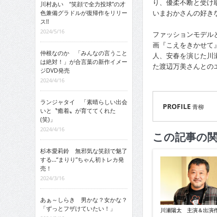
り、優柔不断と受け
川村あい “笑顔で全力投球”の才
いまおかさんの好き
色兼備グラドルが復帰作をリリー
ス!!
2024/5/16
ファッションモデル
画『こえをきかせて』
仲根なのか 「みんなの言うこと
人、安春を演じた川
は絶対！」が合言葉の新作イメー
た渡辺万美さんとの
ジDVD発売
2024/4/16
ランジャタイ 「素晴らしい出会
PROFILE
青柳
いと〝癒着〟が育ててくれた
(笑)」
2024/4/16
この記事の
杉本愛莉鈴 無邪気な笑顔で魅了
する…“まりり”ちゃん初トレカ発
売！
2024/3/16
あぁ～しらき 男かな？女かな？
「ずっとフザけていたい！」
川瀬陽太 主演＆出演