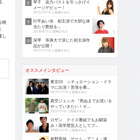
は、
琴子 迫力バストを引っさげイ
メージデビュー！
2015/10/16 に投稿された
行平あい佳 初主演で大胆な体
る映
当たり艶技を…
主
2018/9/15 に投稿された
露し
深琴 等身大で演じた初主演作
品が公開！
2017/11/16 に投稿された
オススメインタビュー
東京03 シチュエーション・ドラ
マに出演！苦境を乗...
2017/11/16 に投稿された
真空ジェシカ 『死ぬまでお笑いを
やっていきたい！そ...
2022/7/16 に投稿された
ロザン クイズ番組でもお馴染
み！高学歴芸人としてブ...
2009/12/16 に投稿された
有野晋哉 ゲーム・アニメ・漫