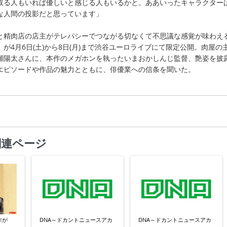
取る人もいれば優しいと感じる人もいるかと。ああいったキャラクター
な人間の投影だと思っています」
と精肉店の店主がテレパシーでつながる切なくて不思議な感覚が味わえ
が4月6日(土)から8日(月)まで渋谷ユーロライブにて限定公開。肉屋の
瀬陽太さんに、本作のメガホンを執ったいまおかしんじ監督、艶姿を披
エピソードや作品の魅力とともに、俳優業への信条を聞いた。
関連ページ
作が
DNA～ドカントニュースアカ
DNA～ドカントニュースアカ