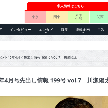
求人情報はこちら
東海
東京
関東
関西
中部
ア
インタビュー
エンタメ
特集
連載企画
目次
ント19年4月号先出し情報 199号 VOL.7 川瀬陽太
4月号先出し情報 199号 vol.7 川瀬陽