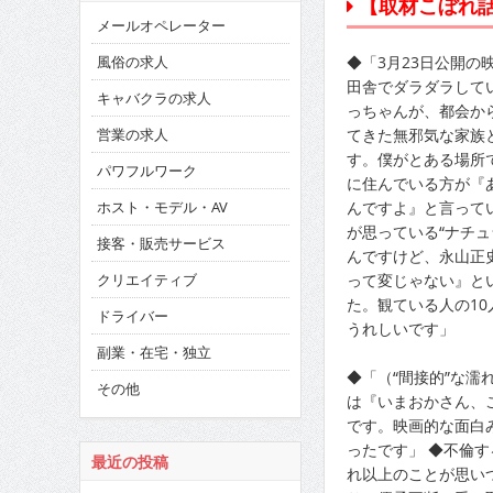
【取材こぼれ話】「
メールオペレーター
◆「3月23日公開の
風俗の求人
田舎でダラダラして
キャバクラの求人
っちゃんが、都会か
てきた無邪気な家族
営業の求人
す。僕がとある場所
パワフルワーク
に住んでいる方が『
んですよ』と言って
ホスト・モデル・AV
が思っている“ナチュ
接客・販売サービス
んですけど、永山正
って変じゃない』と
クリエイティブ
た。観ている人の1
ドライバー
うれしいです」
副業・在宅・独立
◆「（“間接的”な
その他
は『いまおかさん、
です。映画的な面白
ったです」 ◆不倫
最近の投稿
れ以上のことが思い