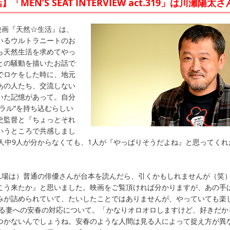
MEN’S SEAT INTERVIEW act.319」は川瀬陽太さ
映画『天然☆生活』は、
いるウルトラニートのお
ら天然生活を求めてやっ
との騒動を描いたお話で
でロケをした時に、地元
あの人たち、交流しない
いた記憶があって。自分
ラル”を持ち込むらしい
史監督と『ちょっとそれ
いうところで共感しまし
0人中9人が分からなくても、1人が『やっぱりそうだよね』と思ってくれ
濡れ場は）普通の俳優さんが台本を読んだら、引くかもしれませんが（笑
こう来たか』と思いました。映画をご覧頂ければ分かりますが、あの手
みが詰められていて、たいしたことではありませんが、やっていても楽
する妻への安春の対応について。「かなりオロオロしますけど、好きだか
つかないんでしょうね。安春のような人間は見る人によって捉え方が異