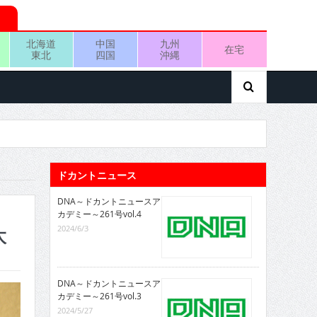
北海道
中国
九州
在宅
東北
四国
沖縄
ドカントニュース
DNA～ドカントニュースア
カデミー～261号vol.4
2024/6/3
太
DNA～ドカントニュースア
カデミー～261号vol.3
2024/5/27