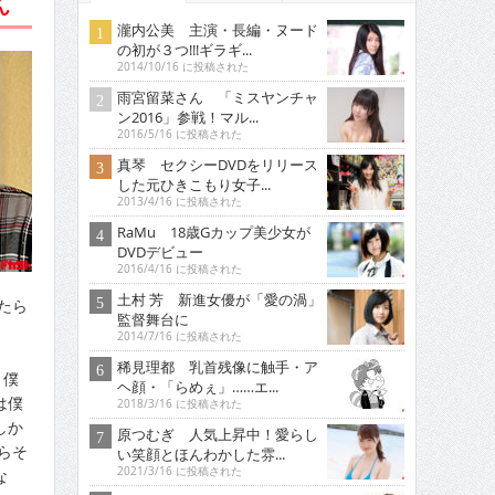
ん
瀧内公美 主演・長編・ヌード
の初が３つ!!!ギラギ...
2014/10/16 に投稿された
雨宮留菜さん 「ミスヤンチャ
ン2016」参戦！マル...
2016/5/16 に投稿された
真琴 セクシーDVDをリリース
した元ひきこもり女子...
2013/4/16 に投稿された
RaMu 18歳Gカップ美少女が
DVDデビュー
2016/4/16 に投稿された
土村 芳 新進女優が「愛の渦」
たら
監督舞台に
2014/7/16 に投稿された
稀見理都 乳首残像に触手・ア
）僕
ヘ顔・「らめぇ」……エ...
は僕
2018/3/16 に投稿された
しか
原つむぎ 人気上昇中！愛らし
らそ
い笑顔とほんわかした雰...
2021/3/16 に投稿された
な