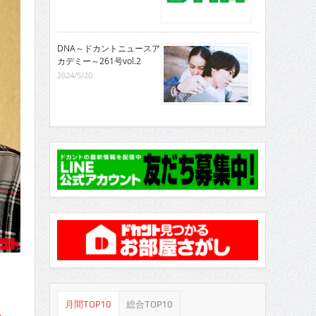
DNA～ドカントニュースア
カデミー～261号vol.2
2024/5/20
月間TOP10
総合TOP10