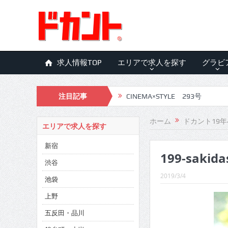
求人情報TOP
エリアで求人を探す
グラビ
注目記事
CINEMA×STYLE 293号
CINEMA×STYLE 292号
ホーム
ドカント19年
エリアで求人を探す
CINEMA×STYLE 291号
新宿
199-sakida
CINEMA×STYLE 290号
渋谷
CINEMA×STYLE 289号
2019/3/4
池袋
CINEMA×STYLE 288号
上野
五反田・品川
CINEMA×STYLE 287号