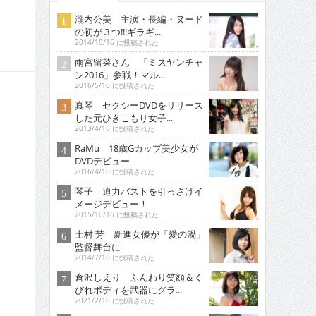
瀧内公美 主演・長編・ヌード
の初が３つ!!!ギラギ...
2014/10/16 に投稿された
雨宮留菜さん 「ミスヤンチャ
ン2016」参戦！マル...
2016/5/16 に投稿された
真琴 セクシーDVDをリリース
した元ひきこもり女子...
2013/4/16 に投稿された
RaMu 18歳Gカップ美少女が
DVDデビュー
2016/4/16 に投稿された
琴子 迫力バストを引っさげイ
メージデビュー！
2015/10/16 に投稿された
土村 芳 新進女優が「愛の渦」
監督舞台に
2014/7/16 に投稿された
倉沢しえり ふんわり笑顔＆く
びれボディを武器にグラ...
2021/2/16 に投稿された