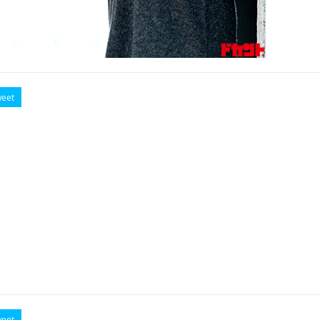
eet
eet