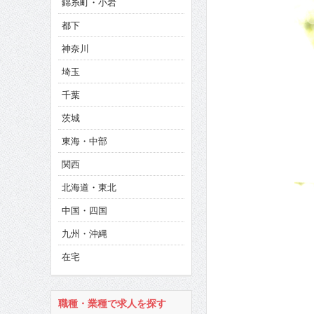
錦糸町・小岩
CINEMA×STYLE 286号
都下
CINEMA×STYLE 285号
神奈川
CINEMA×STYLE 294号
埼玉
千葉
茨城
東海・中部
関西
北海道・東北
中国・四国
九州・沖縄
在宅
職種・業種で求人を探す