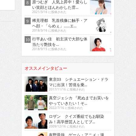
原つむぎ 人気上昇中！愛らし
い笑顔とほんわかした雰...
2021/3/16 に投稿された
稀見理都 乳首残像に触手・ア
ヘ顔・「らめぇ」……エ...
2018/3/16 に投稿された
行平あい佳 初主演で大胆な体
当たり艶技を…
2018/9/15 に投稿された
オススメインタビュー
東京03 シチュエーション・ドラ
マに出演！苦境を乗...
2017/11/16 に投稿された
真空ジェシカ 『死ぬまでお笑いを
やっていきたい！そ...
2022/7/16 に投稿された
ロザン クイズ番組でもお馴染
み！高学歴芸人としてブ...
2009/12/16 に投稿された
有野晋哉 ゲーム・アニメ・漫