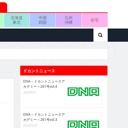
北海道
中国
九州
在宅
東北
四国
沖縄
ドカントニュース
DNA～ドカントニュースア
カデミー～261号vol.4
2024/6/3
DNA～ドカントニュースア
カデミー～261号vol.3
2024/5/27