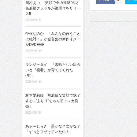
川村あい “笑顔で全力投球”の才
色兼備グラドルが復帰作をリリー
ス!!
2024/5/16
仲根なのか 「みんなの言うこと
は絶対！」が合言葉の新作イメー
ジDVD発売
2024/4/16
ランジャタイ 「素晴らしい出会
いと〝癒着〟が育ててくれた
(笑)」
2024/4/16
杉本愛莉鈴 無邪気な笑顔で魅了
する…“まりり”ちゃん初トレカ発
売！
2024/3/16
あぁ～しらき 男かな？女かな？
「ずっとフザけていたい！」