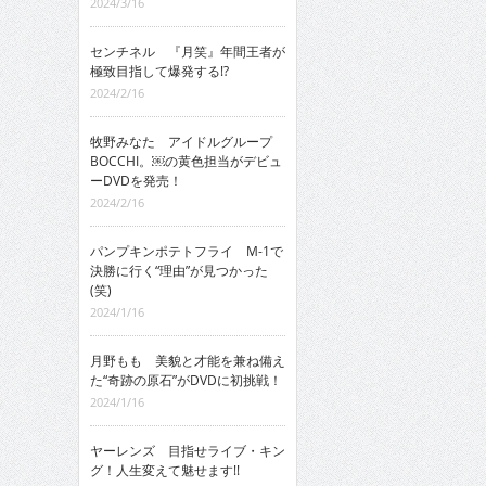
2024/3/16
センチネル 『月笑』年間王者が
極致目指して爆発する!?
2024/2/16
牧野みなた アイドルグループ
BOCCHI。￼の黄色担当がデビュ
ーDVDを発売！
2024/2/16
パンプキンポテトフライ M-1で
決勝に行く“理由”が見つかった
(笑)
2024/1/16
月野もも 美貌と才能を兼ね備え
た“奇跡の原石”がDVDに初挑戦！
2024/1/16
ヤーレンズ 目指せライブ・キン
グ！人生変えて魅せます!!