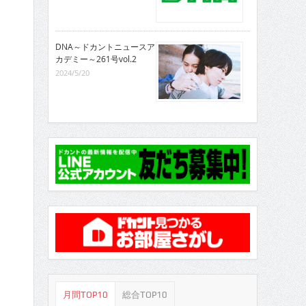
DNA～ドカントニュースア
カデミー～261号vol.2
2024/5/20
月間TOP10
総合TOP10