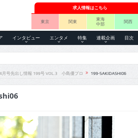
求人情報はこちら
東海
東京
関東
関西
中部
ア
インタビュー
エンタメ
特集
連載企画
目次
4月号先出し情報 199号 VOL.3 小島優プロ
199-SAKIDASHI06
shi06