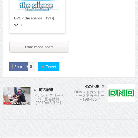
DROP the science 199号
Vol.2
Load more posts
Share
Tweet
0
次の記事
前の記事
DNA～ドカントニ
ドカント フリーペ
ュースアカデミー
ーパー配布情報
～198号vol.4
【2019年3月分】