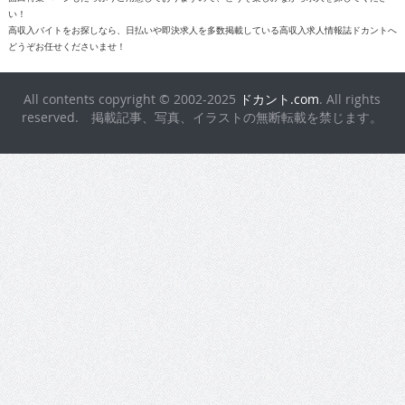
い！
高収入バイトをお探しなら、日払いや即決求人を多数掲載している高収入求人情報誌ドカントへ
どうぞお任せくださいませ！
All contents copyright © 2002-2025
ドカント.com
. All rights
reserved. 掲載記事、写真、イラストの無断転載を禁じます。