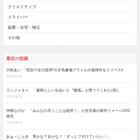
クリエイティブ
ドライバー
副業・在宅・独立
その他
最近の投稿
川村あい “笑顔で全力投球”の才色兼備グラドルが復帰作をリリース!!
2024/5/16
ランジャタイ 「素晴らしい出会いと〝癒着〟が育ててくれた(笑)」
2024/4/16
仲根なのか 「みんなの言うことは絶対！」が合言葉の新作イメージDVD
発売
2024/4/16
あぁ～しらき 男かな？女かな？「ずっとフザけていたい！」