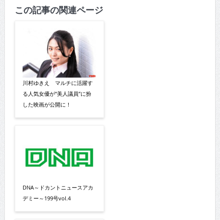
この記事の関連ページ
川村ゆきえ マルチに活躍す
る人気女優が“美人議員”に扮
した映画が公開に！
DNA～ドカントニュースアカ
デミー～199号vol.4