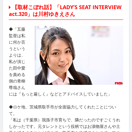
【取材こぼれ話】「LADY’S SEAT INTERVIEW
act.320」は川村ゆきえさん
◆「五藤
監督は私
に何か言
うという
よりは、
私が演じ
た田中愛
を責める
側の青柳
尊哉さん
には『もっと厳しく』などとアドバイスしていました」
◆ロケ地、茨城県取手市が全面協力してくれたことについ
て。
「私は（千葉県）我孫子市育ちで、隣だったのですごくうれ
しかったです。元タレントという役柄ではお漬物屋さんや土