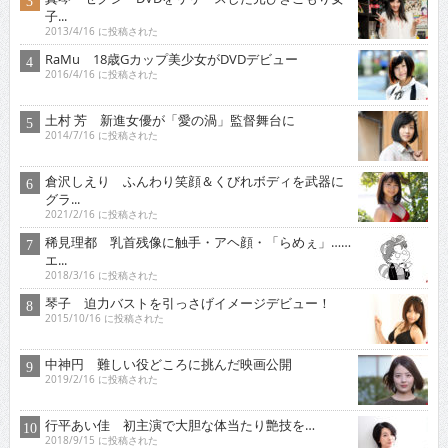
子...
2013/4/16 に投稿された
RaMu 18歳Gカップ美少女がDVDデビュー
2016/4/16 に投稿された
土村 芳 新進女優が「愛の渦」監督舞台に
2014/7/16 に投稿された
倉沢しえり ふんわり笑顔＆くびれボディを武器に
グラ...
2021/2/16 に投稿された
稀見理都 乳首残像に触手・アヘ顔・「らめぇ」……
エ...
2018/3/16 に投稿された
琴子 迫力バストを引っさげイメージデビュー！
2015/10/16 に投稿された
中神円 難しい役どころに挑んだ映画公開
2019/2/16 に投稿された
行平あい佳 初主演で大胆な体当たり艶技を…
2018/9/15 に投稿された