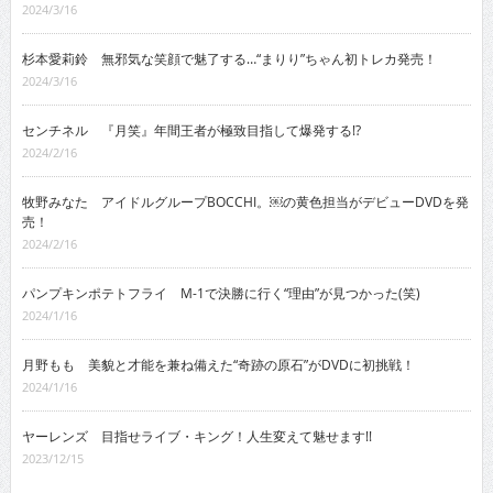
2024/3/16
杉本愛莉鈴 無邪気な笑顔で魅了する…“まりり”ちゃん初トレカ発売！
2024/3/16
センチネル 『月笑』年間王者が極致目指して爆発する!?
2024/2/16
牧野みなた アイドルグループBOCCHI。￼の黄色担当がデビューDVDを発
売！
2024/2/16
パンプキンポテトフライ M-1で決勝に行く“理由”が見つかった(笑)
2024/1/16
月野もも 美貌と才能を兼ね備えた“奇跡の原石”がDVDに初挑戦！
2024/1/16
ヤーレンズ 目指せライブ・キング！人生変えて魅せます!!
2023/12/15