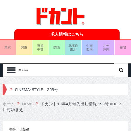
求人情報はこちら
東海
北海道
中国
九州
東京
関東
関西
在宅
中部
東北
四国
沖縄
Menu
CINEMA×STYLE 293号
CINEMA×STYLE 292号
ホーム
NEWS
ドカント19年4月号先出し情報 199号 VOL.2
川村ゆきえ
CINEMA×STYLE 291号
CINEMA×STYLE 290号
先出し情報