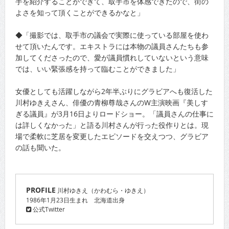
手を紹介することができて、取手市を体感できたので、街の
よさを知って頂くことができるかなと」
◆「撮影では、取手市の議会で実際に使っている部屋を使わ
せて頂いたんです。エキストラには本物の議員さんたちも参
加してくださったので、愛が議員慣れしていないという意味
では、いい緊張感を持って臨むことができました」
女優としても活躍しながら2年半ぶりにグラビアへも復活した
川村ゆきえさん、俳優の青柳尊哉さんのW主演映画『美しす
ぎる議員』が3月16日よりロードショー。「議員さんの仕事に
は詳しくなかった」と語る川村さんが行った役作りとは。現
場で柔軟に芝居を変更したエピソードを交えつつ、グラビア
の話も聞いた。
PROFILE
川村ゆきえ（かわむら・ゆきえ）
1986年1月23日生まれ 北海道出身
公式Twitter