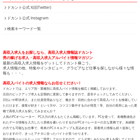
ドカント公式 X(旧Twitter)
ドカント公式 Instagram
検索キーワード一覧
高収入求人をお探しなら、高収入求人情報誌ドカント
男の稼げる求人・高収入求人アルバイト情報マガジン
最新の高収入求人情報をゲットしてドカント稼ごう。
求人情報の他、特集やインタビュー、グラビアなど仕事を探しながら様々な情
報も・・・。
高収入バイトの求人情報ならお任せください！
ドカントでは、エリア別・業種別に高収入バイト情報を幅広く掲載しております。
注目のピックアップ求人も定期的に更新して参りますので、是非チェックしてみてください。
日払いや即決求人、また社員登用ありなど、働き方・目的に合わせて高収入バイトを検索してい
ただけます。接客が好き！という方や、コツコツ集中するのが得意！等、自分の長所にあった業
種で高収入求人を探してみませんか？
人気のPCオペレーター、PC入力の求人もたくさん掲載しています。PCを使って、各種数値化さ
れたデータ情報を入力したり原稿を書いたりするのがPCオペレーターの主な業務です。未経験
の方でも可能なお仕事で、将来のPCスキルアップも見込めます。新着求人情報も続々追加して
おりますので、きっとアナタに合ったバイトが見つかります。
面白特集ページもたっぷりご用意しておりますので、どうぞ楽しみながら求人を探してくださ