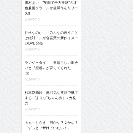
川村あい “笑顔で全力投球”の才
色兼備グラドルが復帰作をリリー
ス!!
2024/5/16
仲根なのか 「みんなの言うこと
は絶対！」が合言葉の新作イメー
ジDVD発売
2024/4/16
ランジャタイ 「素晴らしい出会
いと〝癒着〟が育ててくれた
(笑)」
2024/4/16
杉本愛莉鈴 無邪気な笑顔で魅了
する…“まりり”ちゃん初トレカ発
売！
2024/3/16
あぁ～しらき 男かな？女かな？
「ずっとフザけていたい！」