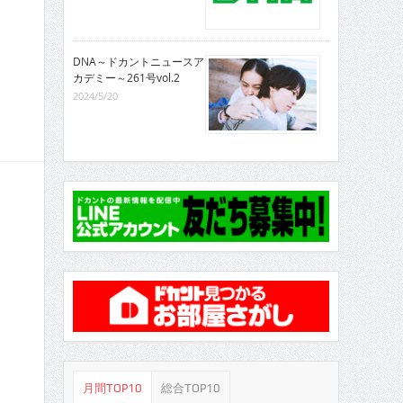
DNA～ドカントニュースア
カデミー～261号vol.2
2024/5/20
月間TOP10
総合TOP10