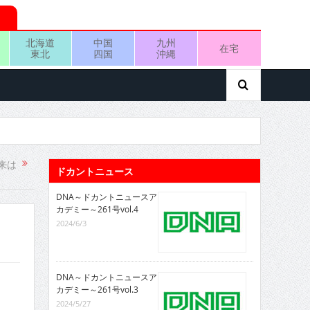
北海道
中国
九州
在宅
東北
四国
沖縄
来は
ドカントニュース
DNA～ドカントニュースア
カデミー～261号vol.4
2024/6/3
DNA～ドカントニュースア
カデミー～261号vol.3
2024/5/27