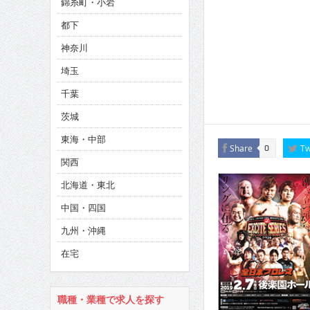
錦糸町・小岩
CINEMA×STYLE 286号
都下
CINEMA×STYLE 285号
神奈川
CINEMA×STYLE 294号
埼玉
千葉
茨城
東海・中部
Share
Tw
0
関西
北海道・東北
中国・四国
九州・沖縄
在宅
職種・業種で求人を探す