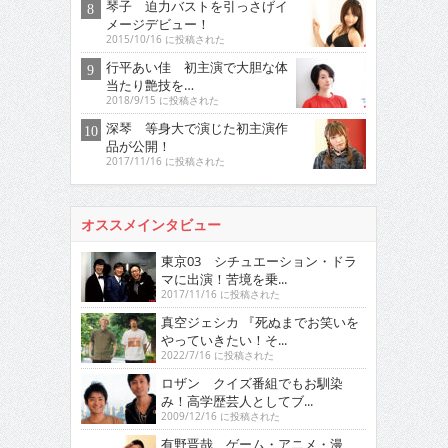
琴子 迫力バストを引っさげイ
メージデビュー！
2015/10/16 に投稿された
行平あい佳 初主演で大胆な体
当たり艶技を…
2018/9/15 に投稿された
深琴 等身大で演じた初主演作
品が公開！
2017/11/16 に投稿された
オススメインタビュー
東京03 シチュエーション・ドラ
マに出演！苦境を乗...
2017/11/16 に投稿された
真空ジェシカ 『死ぬまでお笑いを
やっていきたい！そ...
2022/7/16 に投稿された
ロザン クイズ番組でもお馴染
み！高学歴芸人としてブ...
2009/12/16 に投稿された
有野晋哉 ゲーム・アニメ・漫