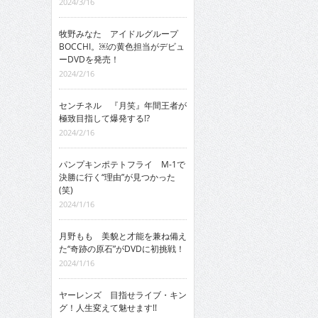
2024/3/16
牧野みなた アイドルグループ
BOCCHI。￼の黄色担当がデビュ
ーDVDを発売！
2024/2/16
センチネル 『月笑』年間王者が
極致目指して爆発する!?
2024/2/16
パンプキンポテトフライ M-1で
決勝に行く“理由”が見つかった
(笑)
2024/1/16
月野もも 美貌と才能を兼ね備え
た“奇跡の原石”がDVDに初挑戦！
2024/1/16
ヤーレンズ 目指せライブ・キン
グ！人生変えて魅せます!!