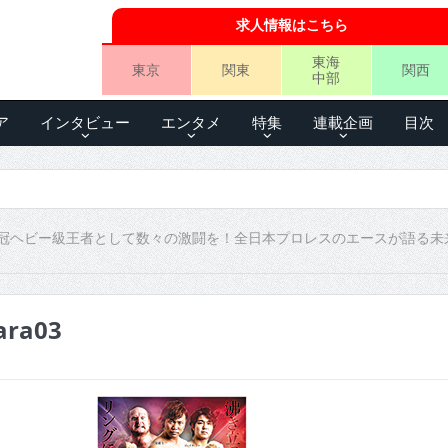
求人情報はこちら
東海
東京
関東
関西
中部
ア
インタビュー
エンタメ
特集
連載企画
目次
冠ヘビー級王者として数々の激闘を！全日本プロレスのエースが語る未
ara03