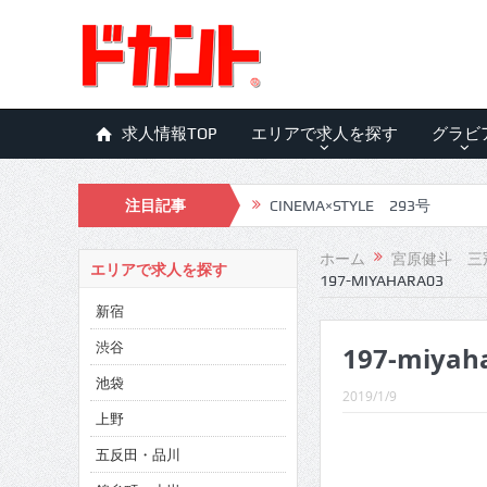
求人情報TOP
エリアで求人を探す
グラビ
注目記事
CINEMA×STYLE 293号
CINEMA×STYLE 292号
ホーム
宮原健斗 三
エリアで求人を探す
197-MIYAHARA03
CINEMA×STYLE 291号
新宿
CINEMA×STYLE 290号
渋谷
197-miyah
CINEMA×STYLE 289号
池袋
2019/1/9
CINEMA×STYLE 288号
上野
五反田・品川
CINEMA×STYLE 287号