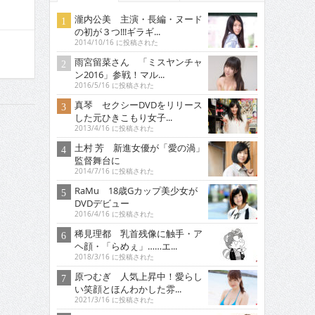
瀧内公美 主演・長編・ヌード
の初が３つ!!!ギラギ...
2014/10/16 に投稿された
雨宮留菜さん 「ミスヤンチャ
ン2016」参戦！マル...
2016/5/16 に投稿された
真琴 セクシーDVDをリリース
した元ひきこもり女子...
2013/4/16 に投稿された
土村 芳 新進女優が「愛の渦」
監督舞台に
2014/7/16 に投稿された
RaMu 18歳Gカップ美少女が
DVDデビュー
2016/4/16 に投稿された
稀見理都 乳首残像に触手・ア
ヘ顔・「らめぇ」……エ...
2018/3/16 に投稿された
原つむぎ 人気上昇中！愛らし
い笑顔とほんわかした雰...
2021/3/16 に投稿された