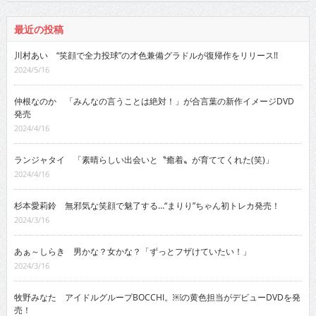
最近の投稿
川村あい “笑顔で全力投球”の才色兼備グラドルが復帰作をリリース!!
2024/5/16
仲根なのか 「みんなの言うことは絶対！」が合言葉の新作イメージDVD
発売
2024/4/16
ランジャタイ 「素晴らしい出会いと〝癒着〟が育ててくれた(笑)」
2024/4/16
杉本愛莉鈴 無邪気な笑顔で魅了する…“まりり”ちゃん初トレカ発売！
2024/3/16
あぁ～しらき 男かな？女かな？「ずっとフザけていたい！」
2024/3/16
牧野みなた アイドルグループBOCCHI。￼の黄色担当がデビューDVDを発
売！