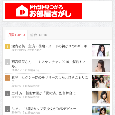
月間TOP10
総合TOP10
瀧内公美 主演・長編・ヌードの初が３つ!!!ギラギ...
2014/10/16 に投稿された
雨宮留菜さん 「ミスヤンチャン2016」参戦！マ
ル...
2016/5/16 に投稿された
真琴 セクシーDVDをリリースした元ひきこもり女
子...
2013/4/16 に投稿された
土村 芳 新進女優が「愛の渦」監督舞台に
2014/7/16 に投稿された
RaMu 18歳Gカップ美少女がDVDデビュー
2016/4/16 に投稿された