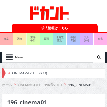
求人情報はこちら
東海
北海道
中国
九州
東京
関東
関西
在宅
中部
東北
四国
沖縄
Menu
CINEMA×STYLE 293号
CINEMA×STYLE 292号
ホーム
CINEMA×STYLE 196号VOL.1
196_CINEMA01
CINEMA×STYLE 291号
196_cinema01
CINEMA×STYLE 290号