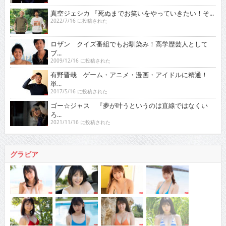
真空ジェシカ 『死ぬまでお笑いをやっていきたい！そ...
2022/7/16 に投稿された
ロザン クイズ番組でもお馴染み！高学歴芸人として
ブ...
2009/12/16 に投稿された
有野晋哉 ゲーム・アニメ・漫画・アイドルに精通！
単...
2017/5/16 に投稿された
ゴー☆ジャス 『夢が叶うというのは直線ではなくい
ろ...
2021/11/16 に投稿された
グラビア