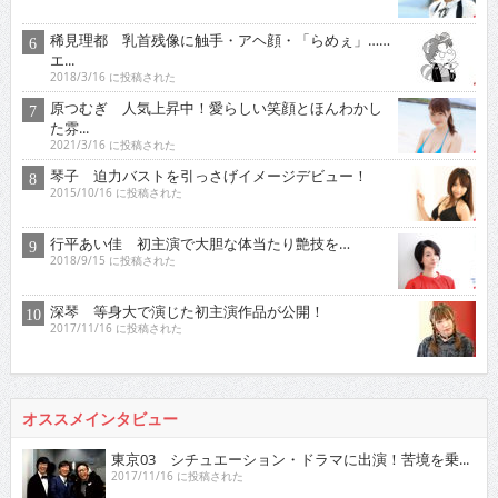
稀見理都 乳首残像に触手・アヘ顔・「らめぇ」……
エ...
2018/3/16 に投稿された
原つむぎ 人気上昇中！愛らしい笑顔とほんわかし
た雰...
2021/3/16 に投稿された
琴子 迫力バストを引っさげイメージデビュー！
2015/10/16 に投稿された
行平あい佳 初主演で大胆な体当たり艶技を…
2018/9/15 に投稿された
深琴 等身大で演じた初主演作品が公開！
2017/11/16 に投稿された
オススメインタビュー
東京03 シチュエーション・ドラマに出演！苦境を乗...
2017/11/16 に投稿された