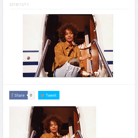
CINEMA×STYLE 289号
2018/12/11
CINEMA×STYLE 288号
CINEMA×STYLE 287号
CINEMA×STYLE 286号
CINEMA×STYLE 285号
CINEMA×STYLE 294号
Share
Tweet
0