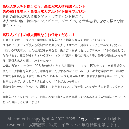
高収入求人をお探しなら、高収入求人情報誌ドカント
男の稼げる求人・高収入求人アルバイト情報マガジン
最新の高収入求人情報をゲットしてドカント稼ごう。
求人情報の他、特集やインタビュー、グラビアなど仕事を探しながら様々な情
報も・・・。
高収入バイトの求人情報ならお任せください！
ドカントでは、エリア別・業種別に高収入バイト情報を幅広く掲載しております。
注目のピックアップ求人も定期的に更新して参りますので、是非チェックしてみてください。
日払いや即決求人、また社員登用ありなど、働き方・目的に合わせて高収入バイトを検索してい
ただけます。接客が好き！という方や、コツコツ集中するのが得意！等、自分の長所にあった業
種で高収入求人を探してみませんか？
人気のPCオペレーター、PC入力の求人もたくさん掲載しています。PCを使って、各種数値化さ
れたデータ情報を入力したり原稿を書いたりするのがPCオペレーターの主な業務です。未経験
の方でも可能なお仕事で、将来のPCスキルアップも見込めます。新着求人情報も続々追加して
おりますので、きっとアナタに合ったバイトが見つかります。
面白特集ページもたっぷりご用意しておりますので、どうぞ楽しみながら求人を探してくださ
い！
高収入バイトをお探しなら、日払いや即決求人を多数掲載している高収入求人情報誌ドカントへ
どうぞお任せくださいませ！
All contents copyright © 2002-2025
ドカント.com
. All rights
reserved. 掲載記事、写真、イラストの無断転載を禁じます。