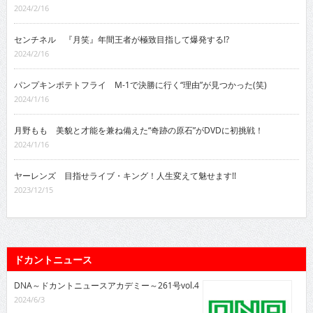
2024/2/16
センチネル 『月笑』年間王者が極致目指して爆発する!?
2024/2/16
パンプキンポテトフライ M-1で決勝に行く“理由”が見つかった(笑)
2024/1/16
月野もも 美貌と才能を兼ね備えた“奇跡の原石”がDVDに初挑戦！
2024/1/16
ヤーレンズ 目指せライブ・キング！人生変えて魅せます!!
2023/12/15
ドカントニュース
DNA～ドカントニュースアカデミー～261号vol.4
2024/6/3