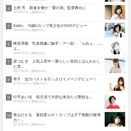
土村 芳 新進女優が「愛の渦」監督舞台に
2014/7/16 に投稿された
RaMu 18歳Gカップ美少女がDVDデビュー
2016/4/16 に投稿された
稀見理都 乳首残像に触手・アヘ顔・「らめぇ」……
エ...
2018/3/16 に投稿された
原つむぎ 人気上昇中！愛らしい笑顔とほんわかし
た雰...
2021/3/16 に投稿された
琴子 迫力バストを引っさげイメージデビュー！
2015/10/16 に投稿された
行平あい佳 初主演で大胆な体当たり艶技を…
2018/9/15 に投稿された
青山ひかる 童顔柔らかＩカップは天下無敵の破壊
力！...
2015/2/16 に投稿された