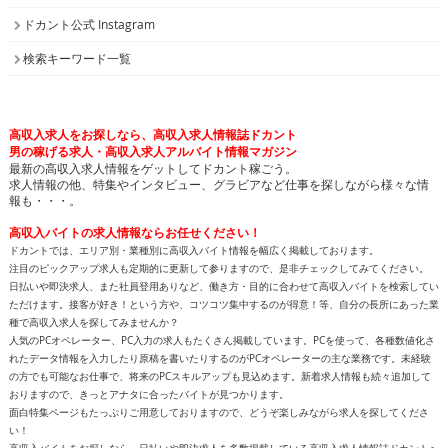
ドカント公式 Instagram
検索キーワード一覧
高収入求人をお探しなら、高収入求人情報誌ドカント
男の稼げる求人・高収入求人アルバイト情報マガジン
最新の高収入求人情報をゲットしてドカント稼ごう。
求人情報の他、特集やインタビュー、グラビアなど仕事を探しながら様々な情
報も・・・。
高収入バイトの求人情報ならお任せください！
ドカントでは、エリア別・業種別に高収入バイト情報を幅広く掲載しております。
注目のピックアップ求人も定期的に更新して参りますので、是非チェックしてみてください。
日払いや即決求人、また社員登用ありなど、働き方・目的に合わせて高収入バイトを検索してい
ただけます。接客が好き！という方や、コツコツ集中するのが得意！等、自分の長所にあった業
種で高収入求人を探してみませんか？
人気のPCオペレーター、PC入力の求人もたくさん掲載しています。PCを使って、各種数値化さ
れたデータ情報を入力したり原稿を書いたりするのがPCオペレーターの主な業務です。未経験
の方でも可能なお仕事で、将来のPCスキルアップも見込めます。新着求人情報も続々追加して
おりますので、きっとアナタに合ったバイトが見つかります。
面白特集ページもたっぷりご用意しておりますので、どうぞ楽しみながら求人を探してくださ
い！
高収入バイトをお探しなら、日払いや即決求人を多数掲載している高収入求人情報誌ドカントへ