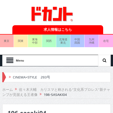
求人情報はこちら
東海
北海道
中国
九州
東京
関東
関西
在宅
中部
東北
四国
沖縄
Menu
CINEMA×STYLE 293号
CINEMA×STYLE 292号
ホーム
佐々木大輔 カリスマと称される“文化系プロレス”新チャ
ンプが見据える王者像
196-SASAKI04
CINEMA×STYLE 291号
CINEMA×STYLE 290号