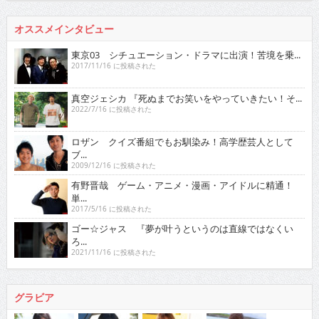
オススメインタビュー
東京03 シチュエーション・ドラマに出演！苦境を乗...
2017/11/16 に投稿された
真空ジェシカ 『死ぬまでお笑いをやっていきたい！そ...
2022/7/16 に投稿された
ロザン クイズ番組でもお馴染み！高学歴芸人として
ブ...
2009/12/16 に投稿された
有野晋哉 ゲーム・アニメ・漫画・アイドルに精通！
単...
2017/5/16 に投稿された
ゴー☆ジャス 『夢が叶うというのは直線ではなくい
ろ...
2021/11/16 に投稿された
グラビア