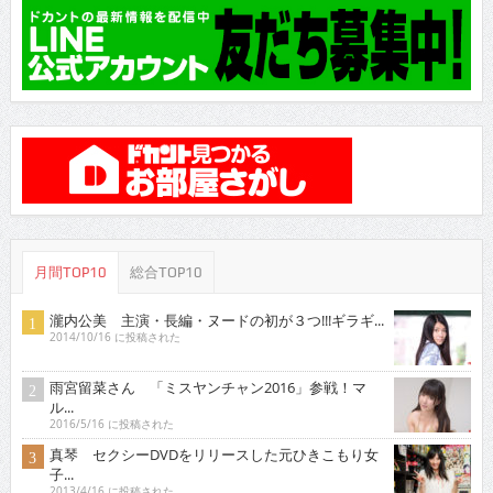
月間TOP10
総合TOP10
瀧内公美 主演・長編・ヌードの初が３つ!!!ギラギ...
2014/10/16 に投稿された
雨宮留菜さん 「ミスヤンチャン2016」参戦！マ
ル...
2016/5/16 に投稿された
真琴 セクシーDVDをリリースした元ひきこもり女
子...
2013/4/16 に投稿された