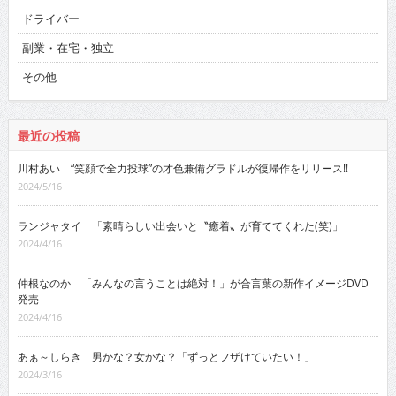
ドライバー
副業・在宅・独立
その他
最近の投稿
川村あい “笑顔で全力投球”の才色兼備グラドルが復帰作をリリース!!
2024/5/16
ランジャタイ 「素晴らしい出会いと〝癒着〟が育ててくれた(笑)」
2024/4/16
仲根なのか 「みんなの言うことは絶対！」が合言葉の新作イメージDVD
発売
2024/4/16
あぁ～しらき 男かな？女かな？「ずっとフザけていたい！」
2024/3/16