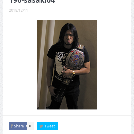
196-sasaki04
CINEMA×STYLE 289号
2018/12/11
CINEMA×STYLE 288号
CINEMA×STYLE 287号
CINEMA×STYLE 286号
CINEMA×STYLE 285号
CINEMA×STYLE 294号
Share
Tweet
0