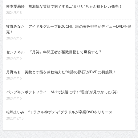
杉本愛莉鈴 無邪気な笑顔で魅了する…“まりり”ちゃん初トレカ発売！
2024/3/16
牧野みなた アイドルグループBOCCHI。￼の黄色担当がデビューDVDを発
売！
2024/2/16
センチネル 『月笑』年間王者が極致目指して爆発する!?
2024/2/16
月野もも 美貌と才能を兼ね備えた“奇跡の原石”がDVDに初挑戦！
2024/1/16
パンプキンポテトフライ M-1で決勝に行く“理由”が見つかった(笑)
2024/1/16
松嶋えいみ “ミラクル神ボディ”グラドルが卒業DVDをリリース
2023/12/15