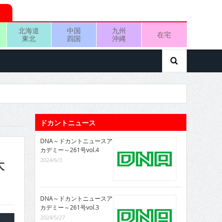
北海道
中国
九州
在宅
東北
四国
沖縄
ドカントニュース
DNA～ドカントニュースア
カデミー～261号vol.4
2024/6/3
大
DNA～ドカントニュースア
カデミー～261号vol.3
2024/5/27