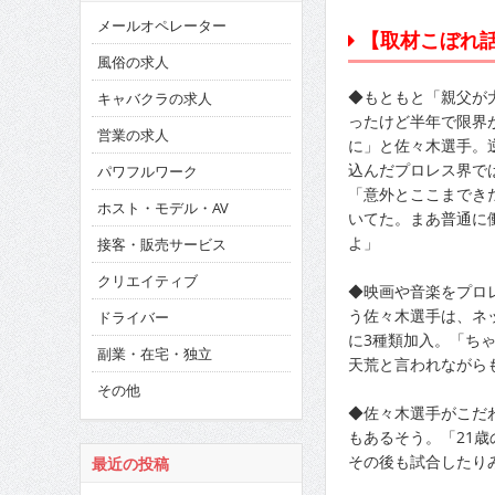
メールオペレーター
【取材こぼれ話】「
風俗の求人
◆もともと「親父が
キャバクラの求人
ったけど半年で限界
営業の求人
に」と佐々木選手。
込んだプロレス界で
パワフルワーク
「意外とここまでき
ホスト・モデル・AV
いてた。まあ普通に
よ」
接客・販売サービス
クリエイティブ
◆映画や音楽をプロ
う佐々木選手は、ネ
ドライバー
に3種類加入。「ち
副業・在宅・独立
天荒と言われながら
その他
◆佐々木選手がこだ
もあるそう。「21歳
その後も試合したり
最近の投稿