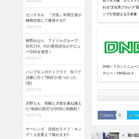
佐々木大輔 カリスマ
2024/3/16
れる“文化系プロレス”
ンプが見据える王者像
センチネル 『月笑』年間王者が
極致目指して爆発する!?
2024/2/16
牧野みなた アイドルグループ
BOCCHI。￼の黄色担当がデビュ
ーDVDを発売！
2024/2/16
DNA～ドカントニュー
パンプキンポテトフライ M-1で
デミー～196号vol.3
決勝に行く“理由”が見つかった
(笑)
2024/1/16
月野もも 美貌と才能を兼ね備え
た“奇跡の原石”がDVDに初挑戦！
Share
Tw
2024/1/16
0
ヤーレンズ 目指せライブ・キン
グ！人生変えて魅せます!!
前の記