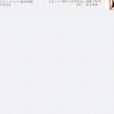
ドカント18年11月号先出し情報 194号
 フリーペーパー配布情報
vol.1 杉山未央
年10月分】