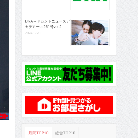
DNA～ドカントニュースア
カデミー～261号vol.2
2024/5/20
月間TOP10
総合TOP10