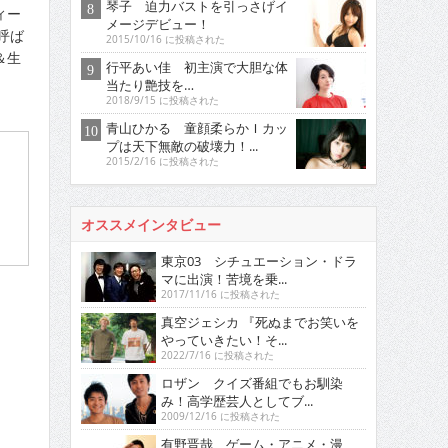
琴子 迫力バストを引っさげイ
ィー
メージデビュー！
呼ば
2015/10/16 に投稿された
＆生
行平あい佳 初主演で大胆な体
当たり艶技を…
2018/9/15 に投稿された
青山ひかる 童顔柔らかＩカッ
プは天下無敵の破壊力！...
2015/2/16 に投稿された
オススメインタビュー
東京03 シチュエーション・ドラ
マに出演！苦境を乗...
2017/11/16 に投稿された
真空ジェシカ 『死ぬまでお笑いを
やっていきたい！そ...
2022/7/16 に投稿された
ロザン クイズ番組でもお馴染
み！高学歴芸人としてブ...
2009/12/16 に投稿された
有野晋哉 ゲーム・アニメ・漫