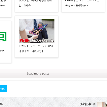
と称さ
ドカンと19年1月号を全部出
DNA～ドカントニュースアカ
新チャ
し 196号
デミー～196号vol.4
ドカント フリーペーパー配布
スアカ
情報【2019年1月分】
Load more posts
eet
事
次の記事