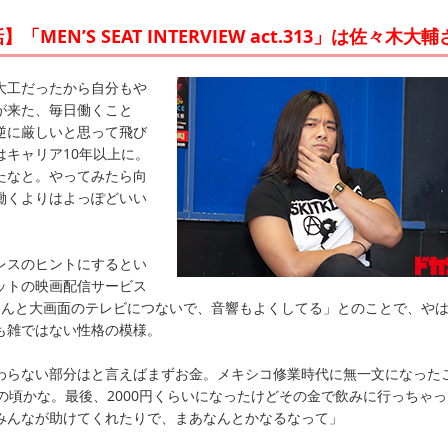
MEN’S SEAT INTERVIEW act.313」は佐々木大
大工だったから自分もや
が来た、毎日働くこと
逆に厳しいと思って飛び
はキャリア10年以上に。
たなと。やってみたら向
働くよりはよっぽどいい
レスのヒントにするとい
ットの映画配信サービス
ゃんと大画面のテレビにつないで、音響もよくしてる」とのことで、や
も雑ではない性格の模様。
わらない部分はと言えばまずお金。メキシコ修業時代に無一文になった
の頃かな。最後、2000円くらいになったけどその金で飲みに行っちゃ
みんなが助けてくれたりで、まあなんとかなるなって」