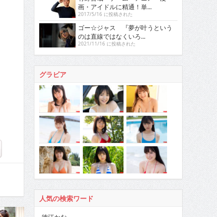
画・アイドルに精通！単...
2017/5/16 に投稿された
ゴー☆ジャス 『夢が叶うという
のは直線ではなくいろ...
2021/11/16 に投稿された
グラビア
人気の検索ワード