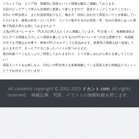
ドカントでは、エリア別・業種別に高収入バイト情報を幅広く掲載しております。
注目のピックアップ求人も定期的に更新して参りますので、是非チェックしてみてください。
日払いや即決求人、また社員登用ありなど、働き方・目的に合わせて高収入バイトを検索してい
ただけます。接客が好き！という方や、コツコツ集中するのが得意！等、自分の長所にあった業
種で高収入求人を探してみませんか？
人気のPCオペレーター、PC入力の求人もたくさん掲載しています。PCを使って、各種数値化さ
れたデータ情報を入力したり原稿を書いたりするのがPCオペレーターの主な業務です。未経験
の方でも可能なお仕事で、将来のPCスキルアップも見込めます。新着求人情報も続々追加して
おりますので、きっとアナタに合ったバイトが見つかります。
面白特集ページもたっぷりご用意しておりますので、どうぞ楽しみながら求人を探してくださ
い！
高収入バイトをお探しなら、日払いや即決求人を多数掲載している高収入求人情報誌ドカントへ
どうぞお任せくださいませ！
All contents copyright © 2002-2025
ドカント.com
. All rights
reserved. 掲載記事、写真、イラストの無断転載を禁じます。