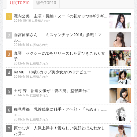
月間TOP10
総合TOP10
瀧内公美 主演・長編・ヌードの初が３つ!!!ギラギ...
2014/10/16 に投稿された
雨宮留菜さん 「ミスヤンチャン2016」参戦！マ
ル...
2016/5/16 に投稿された
真琴 セクシーDVDをリリースした元ひきこもり女
子...
2013/4/16 に投稿された
RaMu 18歳Gカップ美少女がDVDデビュー
2016/4/16 に投稿された
土村 芳 新進女優が「愛の渦」監督舞台に
2014/7/16 に投稿された
稀見理都 乳首残像に触手・アヘ顔・「らめぇ」……
エ...
2018/3/16 に投稿された
原つむぎ 人気上昇中！愛らしい笑顔とほんわかし
た雰...