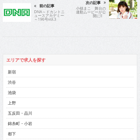
次の記事
前の記事
小槙まこ 舞台の
DNA～ドカントニ
連動ムービーが公
ュースアカデミー
開に!!
～196号vol.3
エリアで求人を探す
新宿
渋谷
池袋
上野
五反田・品川
錦糸町・小岩
都下