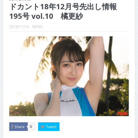
CINEMA×STYLE 289号
ドカント18年12月号先出し情報
195号 vol.10 橘更紗
CINEMA×STYLE 288号
CINEMA×STYLE 287号
2018/11/14
NEWS
CINEMA×STYLE 286号
CINEMA×STYLE 285号
CINEMA×STYLE 294号
Share
Tweet
0