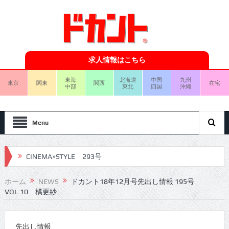
求人情報はこちら
東海
北海道
中国
九州
東京
関東
関西
在宅
中部
東北
四国
沖縄
Menu
CINEMA×STYLE 293号
CINEMA×STYLE 292号
ホーム
NEWS
ドカント18年12月号先出し情報 195号
VOL.10 橘更紗
CINEMA×STYLE 291号
CINEMA×STYLE 290号
先出し情報