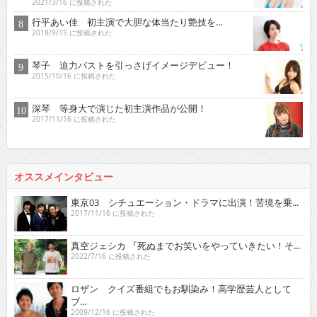
2021/3/16 に投稿された
行平あい佳 初主演で大胆な体当たり艶技を…
2018/9/15 に投稿された
琴子 迫力バストを引っさげイメージデビュー！
2015/10/16 に投稿された
深琴 等身大で演じた初主演作品が公開！
2017/11/16 に投稿された
オススメインタビュー
東京03 シチュエーション・ドラマに出演！苦境を乗...
2017/11/16 に投稿された
真空ジェシカ 『死ぬまでお笑いをやっていきたい！そ...
2022/7/16 に投稿された
ロザン クイズ番組でもお馴染み！高学歴芸人として
ブ...
2009/12/16 に投稿された