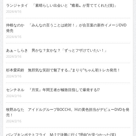
ランジャタイ 「素晴らしい出会いと〝癒着〟が育ててくれた(笑)」
2024/4/16
仲根なのか 「みんなの言うことは絶対！」が合言葉の新作イメージDVD
発売
2024/4/16
あぁ～しらき 男かな？女かな？「ずっとフザけていたい！」
2024/3/16
杉本愛莉鈴 無邪気な笑顔で魅了する…“まりり”ちゃん初トレカ発売！
2024/3/16
センチネル 『月笑』年間王者が極致目指して爆発する!?
2024/2/16
牧野みなた アイドルグループBOCCHI。￼の黄色担当がデビューDVDを発
売！
2024/2/16
パンプキンポテトフライ M-1で決勝に行く“理由”が見つかった(笑)